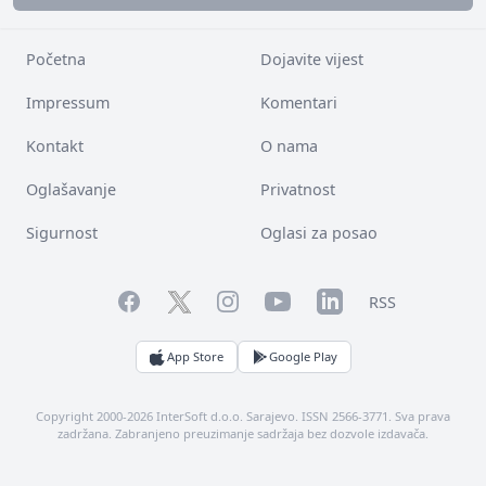
Početna
Dojavite vijest
Impressum
Komentari
Kontakt
O nama
Oglašavanje
Privatnost
Sigurnost
Oglasi za posao
Facebook
YouTube
LinkedIn
Twitter
Instagram
RSS
App Store
Google Play
Copyright 2000-2026 InterSoft d.o.o. Sarajevo. ISSN 2566-3771. Sva prava
zadržana. Zabranjeno preuzimanje sadržaja bez dozvole izdavača.