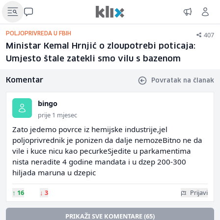
407
POLJOPRIVREDA U FBIH
Ministar Kemal Hrnjić o zloupotrebi poticaja:
Umjesto štale zatekli smo vilu s bazenom
Komentar
Povratak na članak
bingo
prije 1 mjesec
Zato jedemo povrce iz hemijske industrije,jel
poljoprivrednik je ponizen da dalje nemozeBitno ne da
vile i kuce nicu kao pecurkeSjedite u parkamentima
nista neradite 4 godine mandata i u dzep 200-300
hiljada maruna u dzepic
↑
16
↓
3
Prijavi
PRIKAŽI SVE KOMENTARE (65)