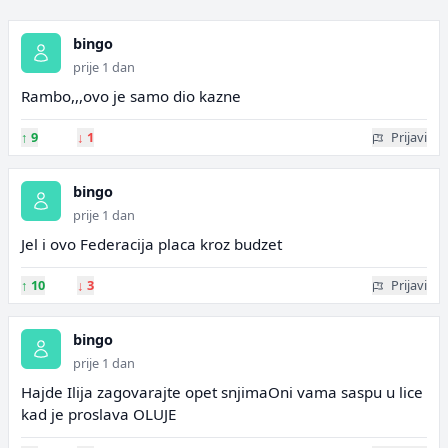
bingo
prije 1 dan
Rambo,,,ovo je samo dio kazne
↑
9
↓
1
Prijavi
bingo
prije 1 dan
Jel i ovo Federacija placa kroz budzet
↑
10
↓
3
Prijavi
bingo
prije 1 dan
Hajde Ilija zagovarajte opet snjimaOni vama saspu u lice
kad je proslava OLUJE