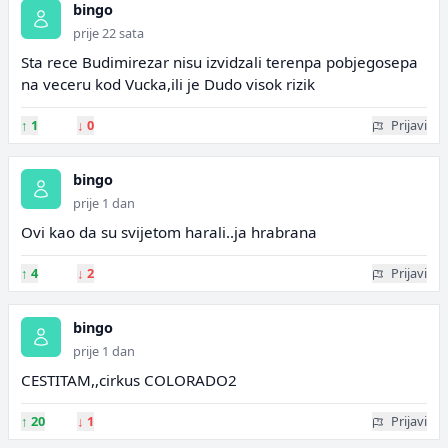
bingo
prije 22 sata
Sta rece Budimirezar nisu izvidzali terenpa pobjegosepa
na veceru kod Vucka,ili je Dudo visok rizik
↑
1
↓
0
Prijavi
bingo
prije 1 dan
Ovi kao da su svijetom harali..ja hrabrana
↑
4
↓
2
Prijavi
bingo
prije 1 dan
CESTITAM,,cirkus COLORADO2
↑
20
↓
1
Prijavi