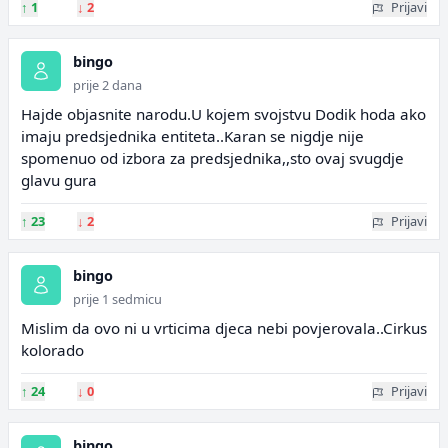
↑
1
↓
2
Prijavi
bingo
prije 2 dana
Hajde objasnite narodu.U kojem svojstvu Dodik hoda ako
imaju predsjednika entiteta..Karan se nigdje nije
spomenuo od izbora za predsjednika,,sto ovaj svugdje
glavu gura
↑
23
↓
2
Prijavi
bingo
prije 1 sedmicu
Mislim da ovo ni u vrticima djeca nebi povjerovala..Cirkus
kolorado
↑
24
↓
0
Prijavi
bingo