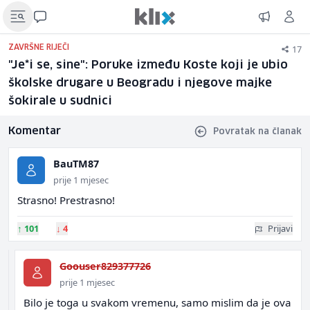
17
ZAVRŠNE RIJEČI
"Je*i se, sine": Poruke između Koste koji je ubio
školske drugare u Beogradu i njegove majke
šokirale u sudnici
Komentar
Povratak na članak
BauTM87
prije 1 mjesec
Strasno! Prestrasno!
↑
101
↓
4
Prijavi
Goouser829377726
prije 1 mjesec
Bilo je toga u svakom vremenu, samo mislim da je ova