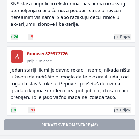
SNS klasa poprilično ekstremna: baš nema nikakvog
utemeljenja u bilo čemu, a pogubili su se u novcu i
nerealnim visinama. Slabo razlikuju decu, ribice u
akvarijumu, slonove i bakterije.
↑
24
↓
5
Prijavi
Goouser829377726
prije 1 mjesec
Jedan stariji lik mi je davno rekao: "Nemoj nikada ništa
u životu da radiš što bi moglo da te blokira ili udalji od
toga da staviš ruke u džepove i prošetaš delovima
grada u kojima si rođen i prvi put ljubio i J i tukao i bio
prebijen. To je jako važno mada ne izgleda tako."
↑
8
↓
11
Prijavi
PRIKAŽI SVE KOMENTARE (46)