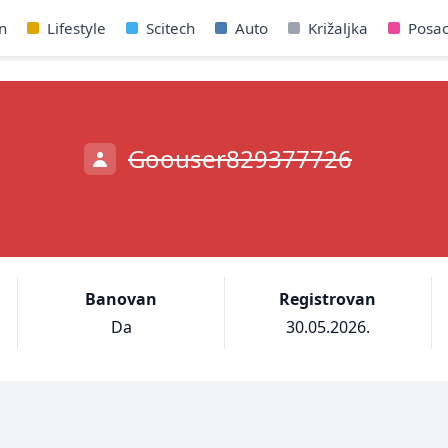
n
Lifestyle
Scitech
Auto
Križaljka
Posa
Goouser829377726
Banovan
Registrovan
Da
30.05.2026.