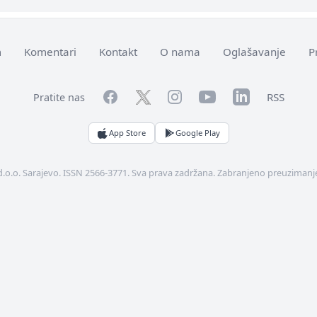
m
Komentari
Kontakt
O nama
Oglašavanje
P
Facebook
YouTube
LinkedIn
Twitter
Instagram
RSS
Pratite nas
App Store
Google Play
d.o.o. Sarajevo. ISSN 2566-3771. Sva prava zadržana. Zabranjeno preuzimanje