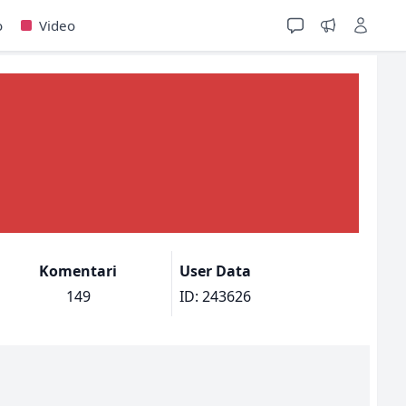
o
Video
Komentari
User Data
149
ID: 243626