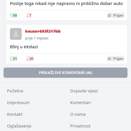
Poslije toga nikad nije napravio ni približno dobar auto
↑
50
↓
7
Prijavi
kxuser693f217bb
prije 1 mjesec
Bšnj u ekstazi
↑
21
↓
20
Prijavi
PRIKAŽI SVE KOMENTARE (46)
Početna
Dojavite vijest
Impressum
Komentari
Kontakt
O nama
Oglašavanje
Privatnost