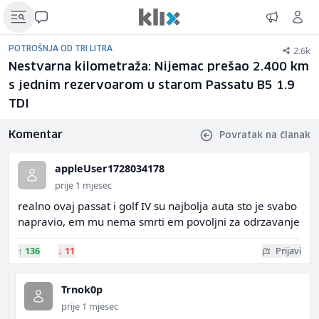
2.6k
POTROŠNJA OD TRI LITRA
Nestvarna kilometraža: Nijemac prešao 2.400 km
s jednim rezervoarom u starom Passatu B5 1.9
TDI
Komentar
Povratak na članak
appleUser1728034178
prije 1 mjesec
realno ovaj passat i golf IV su najbolja auta sto je svabo
napravio, em mu nema smrti em povoljni za odrzavanje
↑
136
↓
11
Prijavi
Trnok0p
prije 1 mjesec