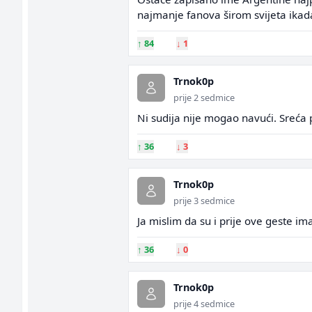
najmanje fanova širom svijeta ikada
↑
84
↓
1
Trnok0p
prije 2 sedmice
Ni sudija nije mogao navući. Sreća 
↑
36
↓
3
Trnok0p
prije 3 sedmice
Ja mislim da su i prije ove geste ima
↑
36
↓
0
Trnok0p
prije 4 sedmice