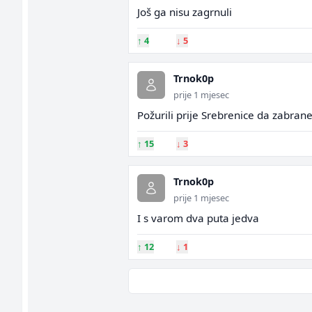
Još ga nisu zagrnuli
↑
4
↓
5
Trnok0p
prije 1 mjesec
Požurili prije Srebrenice da zabran
↑
15
↓
3
Trnok0p
prije 1 mjesec
I s varom dva puta jedva
↑
12
↓
1