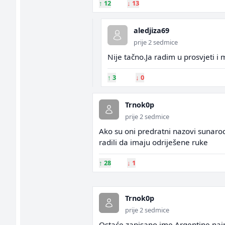
↑
12
↓
13
aledjiza69
prije 2 sedmice
Nije tačno.Ja radim u prosvjeti i 
↑
3
↓
0
Trnok0p
prije 2 sedmice
Ako su oni predratni nazovi sunarodn
radili da imaju odriješene ruke
↑
28
↓
1
Trnok0p
prije 2 sedmice
Ostaće zapisano ime Argentine najp