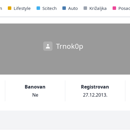
n
Lifestyle
Scitech
Auto
Križaljka
Posa
Trnok0p
Banovan
Registrovan
Ne
27.12.2013.