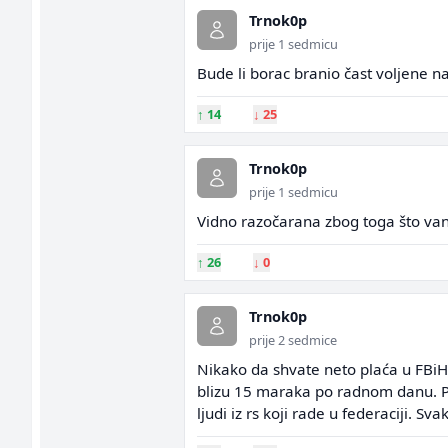
Trnok0p
prije 1 sedmicu
Bude li borac branio čast voljene
↑
14
↓
25
Trnok0p
prije 1 sedmicu
Vidno razočarana zbog toga što van
↑
26
↓
0
Trnok0p
prije 2 sedmice
Nikako da shvate neto plaća u FBiH 
blizu 15 maraka po radnom danu. Po
ljudi iz rs koji rade u federaciji. 