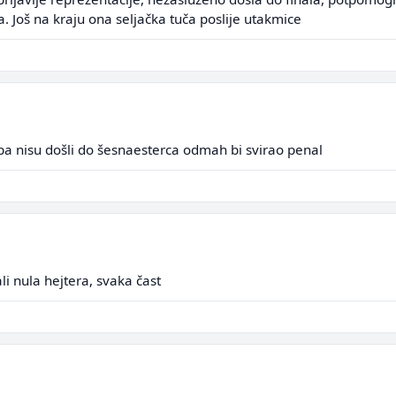
. Još na kraju ona seljačka tuča poslije utakmice
pa nisu došli do šesnaesterca odmah bi svirao penal
li nula hejtera, svaka čast