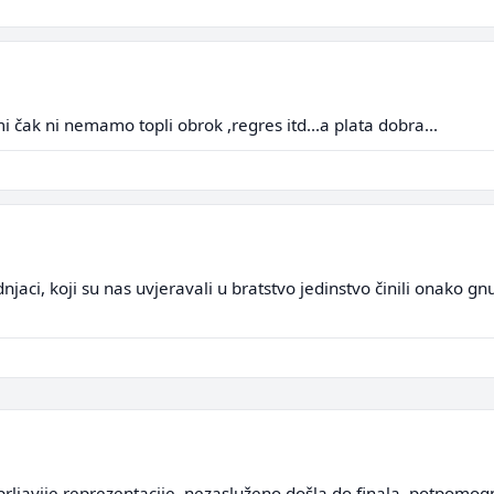
mi čak ni nemamo topli obrok ,regres itd...a plata dobra...
jaci, koji su nas uvjeravali u bratstvo jedinstvo činili onako gnu
rljavije reprezentacije, nezasluženo došla do finala, potpomog