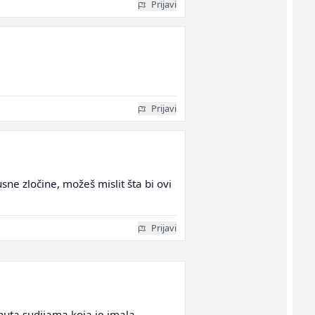
Prijavi
Prijavi
sne zločine, možeš mislit šta bi ovi
Prijavi
nuta sudijama koja je imala