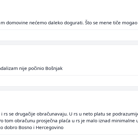
 nam domovine nećemo daleko dogurati. Što se mene tiče mogao 
dalizam nije počinio Bošnjak
i rs se drugačije obračunavaju. U rs u neto platu se podrazumije
 tom obračunu prosječna plaća u rs je malo iznad minimalne u f
Svako dobro Bosno i Hercegovino