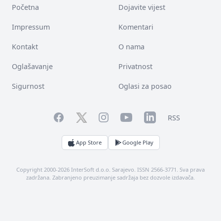
Početna
Dojavite vijest
Impressum
Komentari
Kontakt
O nama
Oglašavanje
Privatnost
Sigurnost
Oglasi za posao
Facebook
YouTube
LinkedIn
Twitter
Instagram
RSS
App Store
Google Play
Copyright 2000-2026 InterSoft d.o.o. Sarajevo. ISSN 2566-3771. Sva prava
zadržana. Zabranjeno preuzimanje sadržaja bez dozvole izdavača.