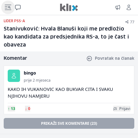
77
LIDER PSS-A
Stanivuković: Hvala Blanuši koji me predložio
kao kandidata za predsjednika RS-a, to je čast i
obaveza
Komentar
Povratak na članak
bingo
prije 2 mjeseca
KAKO IH VUKANOVIC KAO BUKVAR CITA I SVAKU
NJIHOVU NAMJERU
↑
13
↓
0
Prijavi
PRIKAŽI SVE KOMENTARE (23)