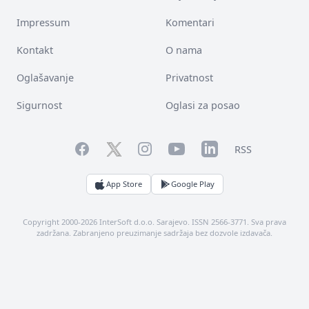
Impressum
Komentari
Kontakt
O nama
Oglašavanje
Privatnost
Sigurnost
Oglasi za posao
Facebook
YouTube
LinkedIn
Twitter
Instagram
RSS
App Store
Google Play
Copyright 2000-2026 InterSoft d.o.o. Sarajevo. ISSN 2566-3771. Sva prava
zadržana. Zabranjeno preuzimanje sadržaja bez dozvole izdavača.