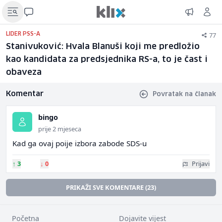
77
LIDER PSS-A
Stanivuković: Hvala Blanuši koji me predložio
kao kandidata za predsjednika RS-a, to je čast i
obaveza
Komentar
Povratak na članak
bingo
prije 2 mjeseca
Kad ga ovaj poije izbora zabode SDS-u
↑
3
↓
0
Prijavi
PRIKAŽI SVE KOMENTARE (23)
Početna
Dojavite vijest