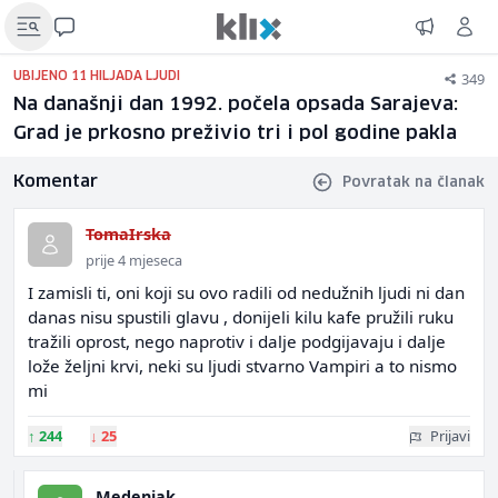
349
UBIJENO 11 HILJADA LJUDI
Na današnji dan 1992. počela opsada Sarajeva:
Grad je prkosno preživio tri i pol godine pakla
Komentar
Povratak na članak
TomaIrska
prije 4 mjeseca
I zamisli ti, oni koji su ovo radili od nedužnih ljudi ni dan
danas nisu spustili glavu , donijeli kilu kafe pružili ruku
tražili oprost, nego naprotiv i dalje podgijavaju i dalje
lože željni krvi, neki su ljudi stvarno Vampiri a to nismo
mi
↑
244
↓
25
Prijavi
Medenjak