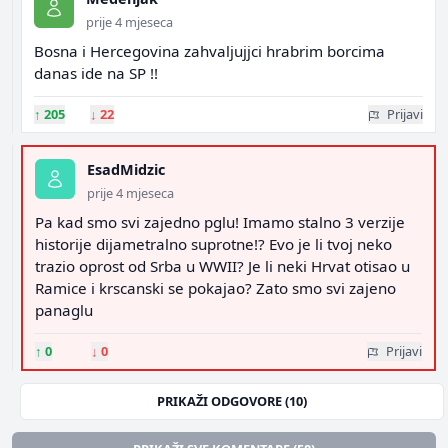
prije 4 mjeseca
Bosna i Hercegovina zahvaljujjci hrabrim borcima
danas ide na SP !!
↑
205
↓
22
Prijavi
EsadMidzic
prije 4 mjeseca
Pa kad smo svi zajedno pglu! Imamo stalno 3 verzije
historije dijametralno suprotne!? Evo je li tvoj neko
trazio oprost od Srba u WWII? Je li neki Hrvat otisao u
Ramice i krscanski se pokajao? Zato smo svi zajeno
panaglu
↑
0
↓
0
Prijavi
PRIKAŽI ODGOVORE (10)