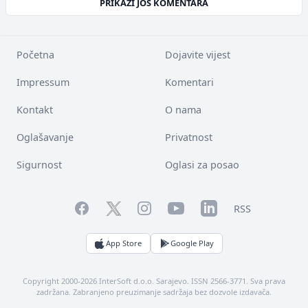
PRIKAŽI JOŠ KOMENTARA
Početna
Dojavite vijest
Impressum
Komentari
Kontakt
O nama
Oglašavanje
Privatnost
Sigurnost
Oglasi za posao
Facebook
YouTube
LinkedIn
Twitter
Instagram
RSS
App Store
Google Play
Copyright 2000-2026 InterSoft d.o.o. Sarajevo. ISSN 2566-3771. Sva prava
zadržana. Zabranjeno preuzimanje sadržaja bez dozvole izdavača.