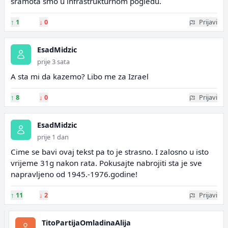
sramota smo u infrastrukturnom pogledu.
↑
1
↓
0
Prijavi
EsadMidzic
prije 3 sata
A sta mi da kazemo? Libo me za Izrael
↑
8
↓
0
Prijavi
EsadMidzic
prije 1 dan
Cime se bavi ovaj tekst pa to je strasno. I zalosno u isto
vrijeme 31g nakon rata. Pokusajte nabrojiti sta je sve
napravljeno od 1945.-1976.godine!
↑
11
↓
2
Prijavi
TitoPartijaOmladinaAlija