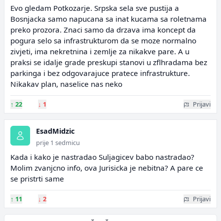
Evo gledam Potkozarje. Srpska sela sve pustija a
Bosnjacka samo napucana sa inat kucama sa roletnama
preko prozora. Znaci samo da drzava ima koncept da
pogura selo sa infrastrukturom da se moze normalno
zivjeti, ima nekretnina i zemlje za nikakve pare. A u
praksi se idalje grade preskupi stanovi u zflhradama bez
parkinga i bez odgovarajuce pratece infrastrukture.
Nikakav plan, naselice nas neko
↑
22
↓
1
Prijavi
EsadMidzic
prije 1 sedmicu
Kada i kako je nastradao Suljagicev babo nastradao?
Molim zvanjcno info, ova Jurisicka je nebitna? A pare ce
se pristrti same
↑
11
↓
2
Prijavi