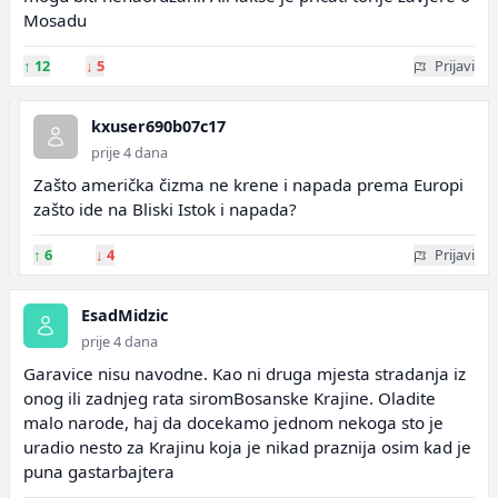
Mosadu
↑
12
↓
5
Prijavi
kxuser690b07c17
prije 4 dana
Zašto američka čizma ne krene i napada prema Europi
zašto ide na Bliski Istok i napada?
↑
6
↓
4
Prijavi
EsadMidzic
prije 4 dana
Garavice nisu navodne. Kao ni druga mjesta stradanja iz
onog ili zadnjeg rata siromBosanske Krajine. Oladite
malo narode, haj da docekamo jednom nekoga sto je
uradio nesto za Krajinu koja je nikad praznija osim kad je
puna gastarbajtera