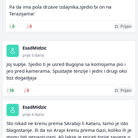
Pa da ima pola drzave izdajnika,sjedio bi on na
Terazijama!
↑
0
↓
0
Prijavi
EsadMidzic
prije 3 dana
Joj suplje. Sjedio ti je usred Bugojna sa komsijama pio i
jeo pred kamerama. Spustajte tenzije i jedni i drugi oko
bzz dogadjaja
↑
10
↓
0
Prijavi
EsadMidzic
prije 4 dana
Sto nikad ne krenu prema SArabiji li Kataru, tamo je isto
blagostanje. Ili da svi Arapi krenu prema Gazi, koliko ih je
mogu biti nenaoruzani. Ali lakse je pricati torije zavjere o