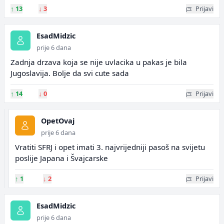
↑
13
↓
3
Prijavi
EsadMidzic
prije 6 dana
Zadnja drzava koja se nije uvlacika u pakas je bila
Jugoslavija. Bolje da svi cute sada
↑
14
↓
0
Prijavi
OpetOvaj
prije 6 dana
Vratiti SFRJ i opet imati 3. najvrijedniji pasoš na svijetu
poslije Japana i Švajcarske
↑
1
↓
2
Prijavi
EsadMidzic
prije 6 dana