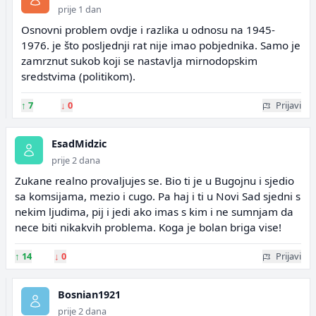
prije 1 dan
Osnovni problem ovdje i razlika u odnosu na 1945-
1976. je što posljednji rat nije imao pobjednika. Samo je
zamrznut sukob koji se nastavlja mirnodopskim
sredstvima (politikom).
↑
7
↓
0
Prijavi
EsadMidzic
prije 2 dana
Zukane realno provaljujes se. Bio ti je u Bugojnu i sjedio
sa komsijama, mezio i cugo. Pa haj i ti u Novi Sad sjedni s
nekim ljudima, pij i jedi ako imas s kim i ne sumnjam da
nece biti nikakvih problema. Koga je bolan briga vise!
↑
14
↓
0
Prijavi
Bosnian1921
prije 2 dana