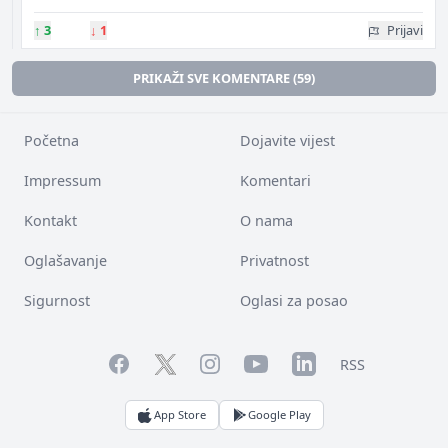
↑
3
↓
1
Prijavi
PRIKAŽI SVE KOMENTARE (59)
Početna
Dojavite vijest
Impressum
Komentari
Kontakt
O nama
Oglašavanje
Privatnost
Sigurnost
Oglasi za posao
Facebook
YouTube
LinkedIn
Twitter
Instagram
RSS
App Store
Google Play