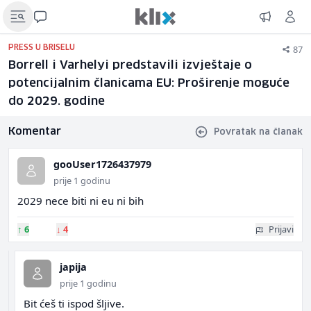
87
PRESS U BRISELU
Borrell i Varhelyi predstavili izvještaje o
potencijalnim članicama EU: Proširenje moguće
do 2029. godine
Komentar
Povratak na članak
gooUser1726437979
prije 1 godinu
2029 nece biti ni eu ni bih
↑
6
↓
4
Prijavi
japija
prije 1 godinu
Bit ćeš ti ispod šljive.