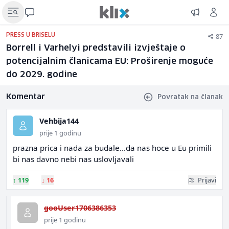
87
PRESS U BRISELU
Borrell i Varhelyi predstavili izvještaje o
potencijalnim članicama EU: Proširenje moguće
do 2029. godine
Komentar
Povratak na članak
Vehbija144
prije 1 godinu
prazna prica i nada za budale...da nas hoce u Eu primili
bi nas davno nebi nas uslovljavali
↑
119
↓
16
Prijavi
gooUser1706386353
prije 1 godinu