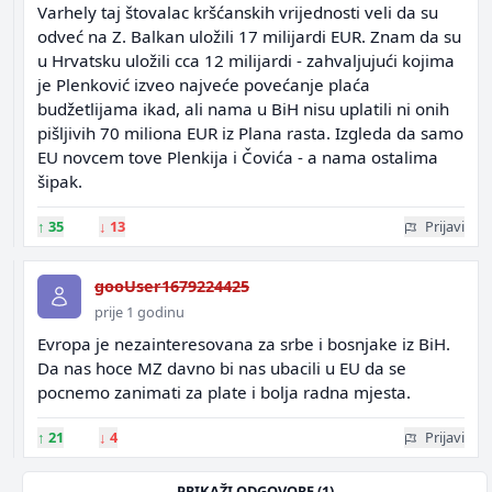
Varhely taj štovalac kršćanskih vrijednosti veli da su
odveć na Z. Balkan uložili 17 milijardi EUR. Znam da su
u Hrvatsku uložili cca 12 milijardi - zahvaljujući kojima
je Plenković izveo najveće povećanje plaća
budžetlijama ikad, ali nama u BiH nisu uplatili ni onih
pišljivih 70 miliona EUR iz Plana rasta. Izgleda da samo
EU novcem tove Plenkija i Čovića - a nama ostalima
šipak.
↑
35
↓
13
Prijavi
gooUser1679224425
prije 1 godinu
Evropa je nezainteresovana za srbe i bosnjake iz BiH.
Da nas hoce MZ davno bi nas ubacili u EU da se
pocnemo zanimati za plate i bolja radna mjesta.
↑
21
↓
4
Prijavi
PRIKAŽI ODGOVORE (1)