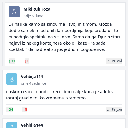
MikiRubiroza
prije 6 dana
Dr nauka Ramo sa sinovima i svojim timom. Mozda
dodje sa nekim od onih lambordjinija koje prodaju - to
bi podiglo spektakl na visi nivo. Samo da ga Djurin stari
najavi iz nekog kontejnera okolo i kaze - "a sada
spektakl" da nadrealisti jos jednom pogode sve.
↑
11
↓
0
Prijavi
Vehbija144
prije 4 sedmice
i uskoro izace mandic i reci idmo dalje koda je ajfelov
toranj gradio toliko vremena..sramotno
↑
24
↓
5
Prijavi
Vehbija144