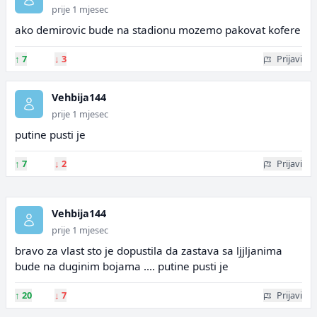
prije 1 mjesec
ako demirovic bude na stadionu mozemo pakovat kofere
↑
7
↓
3
Prijavi
Vehbija144
prije 1 mjesec
putine pusti je
↑
7
↓
2
Prijavi
Vehbija144
prije 1 mjesec
bravo za vlast sto je dopustila da zastava sa ljjljanima
bude na duginim bojama .... putine pusti je
↑
20
↓
7
Prijavi