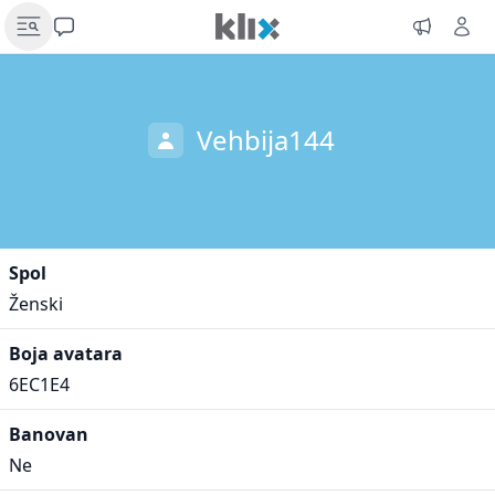
Vehbija144
Spol
Ženski
Boja avatara
6EC1E4
Banovan
Ne