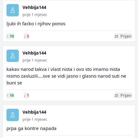
Vehbija144
prije 1 mjesec
ljubi ih facko i njihov ponos
↑
10
↓
5
Prijavi
Vehbija144
prije 1 mjesec
kakav narod takva i vlast nista i ovo sto imamo nista
nismo zasluzili....sve se vidi jasno i glasno narod suti ne
buni se
↑
16
↓
1
Prijavi
Vehbija144
prije 1 mjesec
prpa ga kontre napada