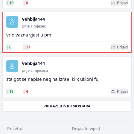
↑
10
↓
0
Prijavi
Vehbija144
prije 1 mjesec
vrlo vazna vjest u pm
↑
6
↓
77
Prijavi
Vehbija144
prije 2 mjeseca
sta got se napise neg na izrael klix ukloni fuj
↑
18
↓
4
Prijavi
PRIKAŽI JOŠ KOMENTARA
Početna
Dojavite vijest