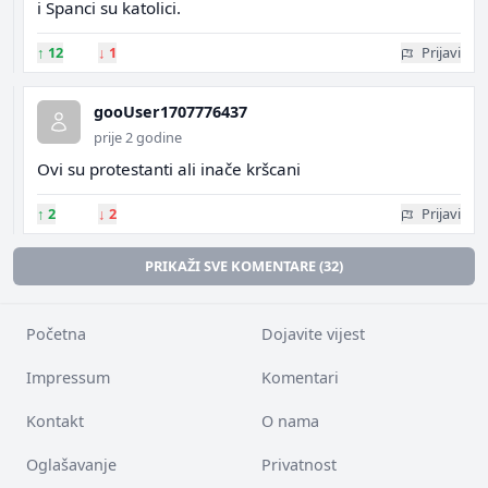
i Spanci su katolici.
↑
12
↓
1
Prijavi
gooUser1707776437
prije 2 godine
Ovi su protestanti ali inače kršcani
↑
2
↓
2
Prijavi
PRIKAŽI SVE KOMENTARE (32)
Početna
Dojavite vijest
Impressum
Komentari
Kontakt
O nama
Oglašavanje
Privatnost