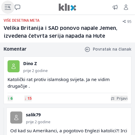
95
VIŠE DESETINA META
Velika Britanija i SAD ponovo napale Jemen,
izvedena četvrta serija napada na Hute
Komentar
Povratak na članak
Dino Z
prije 2 godine
Katolički rat protiv islamskog svijeta. Ja ne vidim
drugačije .
↑
6
↓
15
Prijavi
salik79
prije 2 godine
Od kad su Amerikanci, a pogotovo Englezi katolici?! Irci