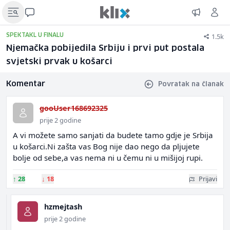
1.5k
SPEKTAKL U FINALU
Njemačka pobijedila Srbiju i prvi put postala
svjetski prvak u košarci
Komentar
Povratak na članak
gooUser168692325
prije 2 godine
A vi možete samo sanjati da budete tamo gdje je Srbija
u košarci.Ni zašta vas Bog nije dao nego da pljujete
bolje od sebe,a vas nema ni u čemu ni u mišijoj rupi.
↑
28
↓
18
Prijavi
hzmejtash
prije 2 godine