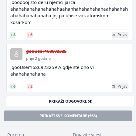
jooooooj sto deru njemci jarca
ahahahahahahahahahaahahhahahahahahaahahahah
ahahahahahahaha joj pa ubise vas atomskom
kosarkom
↑
8
↓
6
Prijavi
gooUser168692325
prije 2 godine
.gooUser1686923259 A gdje ste ono vi
ahahahahahaha
↑
6
↓
2
Prijavi
PRIKAŽI ODGOVORE (4)
PRIKAŽI SVE KOMENTARE (568)
Početna
Dojavite vijest