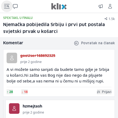
1.5k
SPEKTAKL U FINALU
Njemačka pobijedila Srbiju i prvi put postala
svjetski prvak u košarci
Komentar
Povratak na članak
gooUser168692325
prije 2 godine
A vi možete samo sanjati da budete tamo gdje je Srbija
u košarci.Ni zašta vas Bog nije dao nego da pljujete
bolje od sebe,a vas nema ni u čemu ni u mišijoj rupi.
↑
28
↓
18
Prijavi
hzmejtash
prije 2 godine