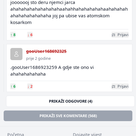
jooooooj sto deru njemci jarca
ahahahahahahahahahaahahhahahahahahaahahahah
ahahahahahahaha joj pa ubise vas atomskom
kosarkom
↑
8
↓
6
Prijavi
gooUser168692325
prije 2 godine
.gooUser1686923259 A gdje ste ono vi
ahahahahahaha
↑
6
↓
2
Prijavi
PRIKAŽI ODGOVORE (4)
PRIKAŽI SVE KOMENTARE (568)
Početna
Dojavite vijest