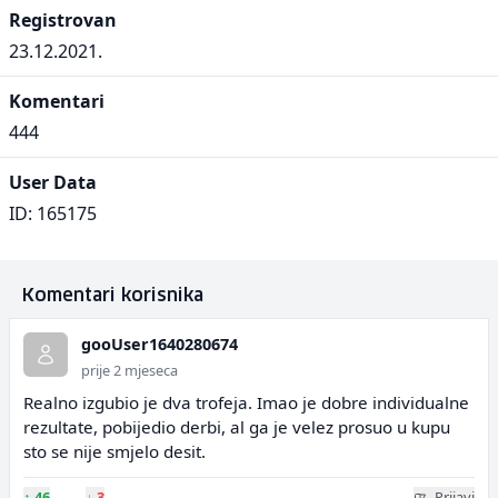
Registrovan
23.12.2021.
Komentari
444
User Data
ID: 165175
Komentari korisnika
gooUser1640280674
prije 2 mjeseca
Realno izgubio je dva trofeja. Imao je dobre individualne
rezultate, pobijedio derbi, al ga je velez prosuo u kupu
sto se nije smjelo desit.
↑
46
↓
3
Prijavi