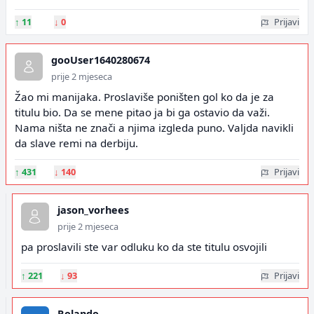
↑
11
↓
0
Prijavi
gooUser1640280674
prije 2 mjeseca
Žao mi manijaka. Proslaviše poništen gol ko da je za
titulu bio. Da se mene pitao ja bi ga ostavio da važi.
Nama ništa ne znači a njima izgleda puno. Valjda navikli
da slave remi na derbiju.
↑
431
↓
140
Prijavi
jason_vorhees
prije 2 mjeseca
pa proslavili ste var odluku ko da ste titulu osvojili
↑
221
↓
93
Prijavi
Rolando