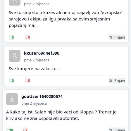
prije 2 mjeseca
Sve to stoji sto ti kazes ali nemoj najavljivati "evropsko"
sarajevo i ekipu za ligu prvaka sa ovim smjesnim
pojacanjima...
↑
0
↓
0
Prijavi
kxuser69d4ef390
prije 2 mjeseca
Sve karijere na zalasku ..
↑
0
↓
0
Prijavi
gooUser1640280674
prije 2 mjeseca
A kako taj isti Salah nije bio veci od Kloppa ? Trener je
kriv ako ne zna uspotaviti autoritet.
↑
28
↓
2
Prijavi