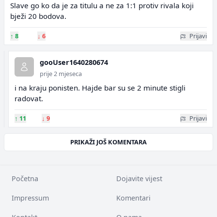
Slave go ko da je za titulu a ne za 1:1 protiv rivala koji
bježi 20 bodova.
↑
8
↓
6
Prijavi
gooUser1640280674
prije 2 mjeseca
i na kraju ponisten. Hajde bar su se 2 minute stigli
radovat.
↑
11
↓
9
Prijavi
PRIKAŽI JOŠ KOMENTARA
Početna
Dojavite vijest
Impressum
Komentari