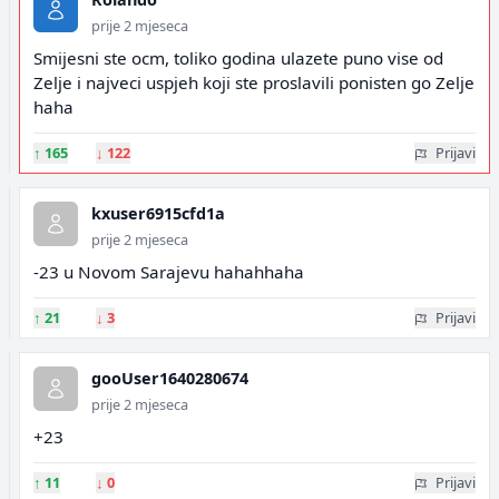
prije 2 mjeseca
Smijesni ste ocm, toliko godina ulazete puno vise od
Zelje i najveci uspjeh koji ste proslavili ponisten go Zelje
haha
↑
165
↓
122
Prijavi
kxuser6915cfd1a
prije 2 mjeseca
-23 u Novom Sarajevu hahahhaha
↑
21
↓
3
Prijavi
gooUser1640280674
prije 2 mjeseca
+23
↑
11
↓
0
Prijavi