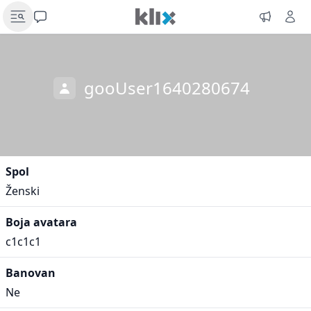
gooUser1640280674
Spol
Ženski
Boja avatara
c1c1c1
Banovan
Ne