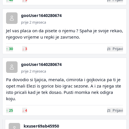
gooUser1640280674
prije 2 mjeseca
Jel vas placa on da pisete o njemu ? Spaha je svoje rekao,
njegovo vrijeme u repki je zavrseno.
↑
30
↓
3
Prijavi
gooUser1640280674
prije 2 mjeseca
Pa dovodio si ljajica, menala, cimirota i gojkovica pa ti je
opet mali Elezi is gorice bio igrac sezone. A i za njega ste
isto pricali kad je tek dosao. Pusti momka nek odigra
koju.
↑
25
↓
4
Prijavi
kxuser69ab45950