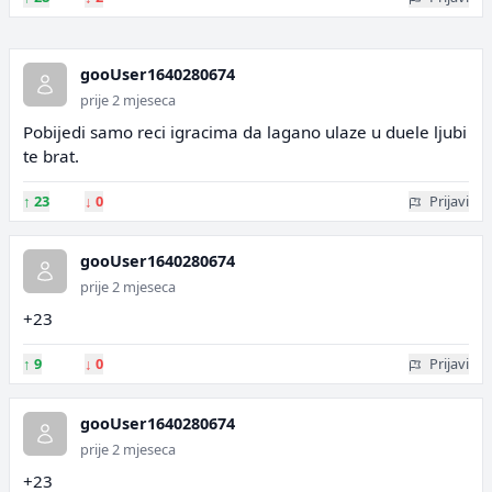
gooUser1640280674
prije 2 mjeseca
Pobijedi samo reci igracima da lagano ulaze u duele ljubi
te brat.
↑
23
↓
0
Prijavi
gooUser1640280674
prije 2 mjeseca
+23
↑
9
↓
0
Prijavi
gooUser1640280674
prije 2 mjeseca
+23