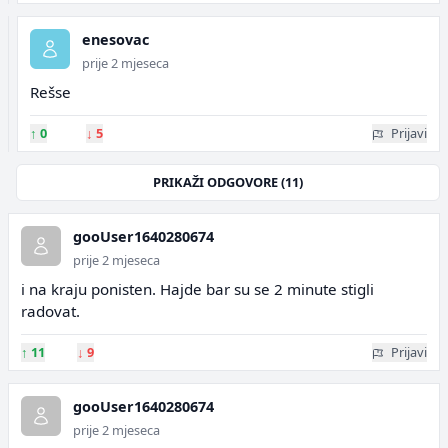
enesovac
prije 2 mjeseca
Rešse
↑
0
↓
5
Prijavi
PRIKAŽI ODGOVORE (11)
gooUser1640280674
prije 2 mjeseca
i na kraju ponisten. Hajde bar su se 2 minute stigli
radovat.
↑
11
↓
9
Prijavi
gooUser1640280674
prije 2 mjeseca