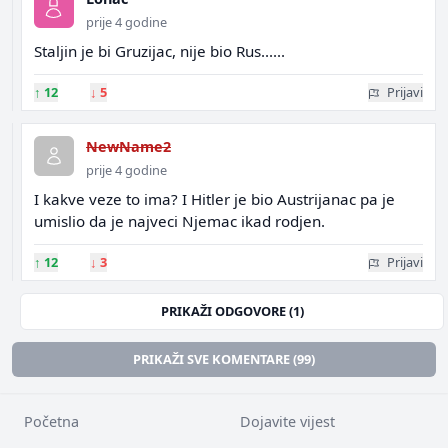
prije 4 godine
Staljin je bi Gruzijac, nije bio Rus......
↑
12
↓
5
Prijavi
NewName2
prije 4 godine
I kakve veze to ima? I Hitler je bio Austrijanac pa je
umislio da je najveci Njemac ikad rodjen.
↑
12
↓
3
Prijavi
PRIKAŽI ODGOVORE (1)
PRIKAŽI SVE KOMENTARE (99)
Početna
Dojavite vijest