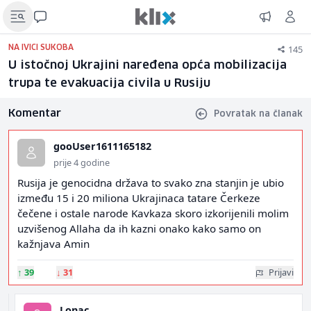
145
NA IVICI SUKOBA
U istočnoj Ukrajini naređena opća mobilizacija
trupa te evakuacija civila u Rusiju
Komentar
Povratak na članak
gooUser1611165182
prije 4 godine
Rusija je genocidna država to svako zna stanjin je ubio
između 15 i 20 miliona Ukrajinaca tatare Čerkeze
čečene i ostale narode Kavkaza skoro izkorijenili molim
uzvišenog Allaha da ih kazni onako kako samo on
kažnjava Amin
↑
39
↓
31
Prijavi
Lonac