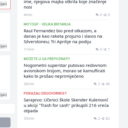
ime, njegova majka otkrila koje značenje
ijavi
nosi
4min
0
0
MOTOGP - VELIKA BRITANIJA
Raul Fernandez bio pred otkazom, a
danas je kao raketa projurio i slavio na
Silverstoneu; Tri Aprilije na podiju
ijavi
11min
0
1
MOŽETE LI GA PREPOZNATI?
Nogometni superstar putovao redovnom
avionskom linijom, morao se kamuflirati
kako bi prošao neprimijećeno
26min
2
46
ijavi
POKAZALI ODGOVORNOST
Sarajevo: Učenici škole Skender Kulenović
u akciji "Trash for cash" prikupili 216 vreća
otpada
35min
2
82