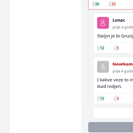
↑
39
↓
31
Lonac
prije 4 god
Staljin je bi Gruzij
↑
12
↓
5
NewNam
prije 4 god
I kakve veze to i
ikad rodjen.
↑
12
↓
3