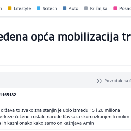
n
Lifestyle
Scitech
Auto
Križaljka
Posa
ređena opća mobilizacija t
Povratak na 
1165182
 država to svako zna stanjin je ubio između 15 i 20 miliona
erkeze čečene i ostale narode Kavkaza skoro izkorijenili molim
a ih kazni onako kako samo on kažnjava Amin