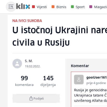
Vijesti
Biznis
Sport
Magazi
NA IVICI SUKOBA
U istočnoj Ukrajini na
civila u Rusiju
S. M.
19.02.2022.
Komentar
gooUser161
99
145
prije 4 godine
komentara
dijeljenja
Rusija je genocidna
Ukrajinaca tatare Č
Podijeli
uzvišenog Allaha d