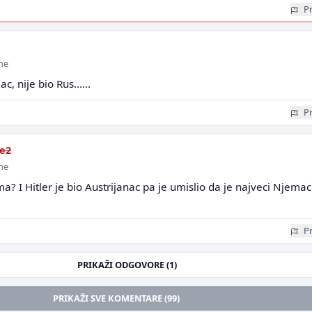
Pr
ine
ac, nije bio Rus......
Pr
e2
ine
ma? I Hitler je bio Austrijanac pa je umislio da je najveci Njemac
Pr
PRIKAŽI ODGOVORE (1)
PRIKAŽI SVE KOMENTARE (99)