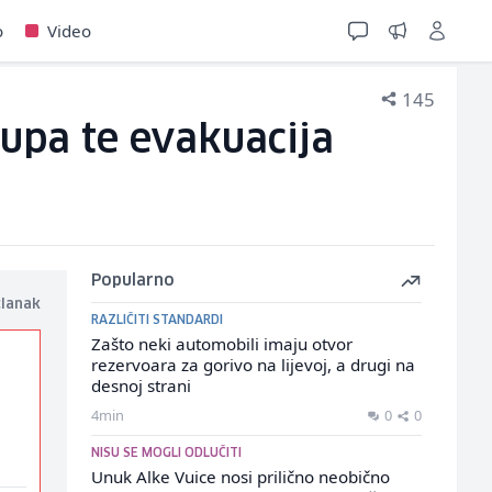
o
Video
145
rupa te evakuacija
Popularno
članak
RAZLIČITI STANDARDI
Zašto neki automobili imaju otvor
rezervoara za gorivo na lijevoj, a drugi na
desnoj strani
4min
0
0
NISU SE MOGLI ODLUČITI
Unuk Alke Vuice nosi prilično neobično