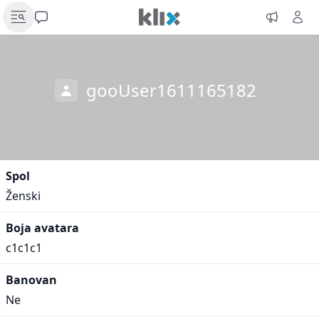
gooUser1611165182
Spol
Ženski
Boja avatara
c1c1c1
Banovan
Ne