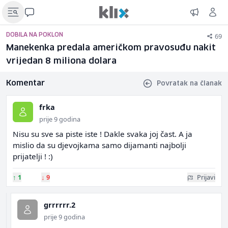
69
DOBILA NA POKLON
Manekenka predala američkom pravosuđu nakit
vrijedan 8 miliona dolara
Komentar
Povratak na članak
frka
prije 9 godina
Nisu su sve sa piste iste ! Dakle svaka joj čast. A ja
mislio da su djevojkama samo dijamanti najbolji
prijatelji ! :)
↑
1
↓
9
Prijavi
grrrrrr.2
prije 9 godina