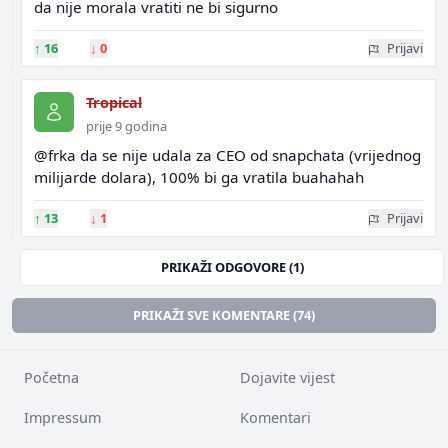
da nije morala vratiti ne bi sigurno
↑
16
↓
0
Prijavi
Tropical
prije 9 godina
@frka da se nije udala za CEO od snapchata (vrijednog
milijarde dolara), 100% bi ga vratila buahahah
↑
13
↓
1
Prijavi
PRIKAŽI ODGOVORE (1)
PRIKAŽI SVE KOMENTARE (74)
Početna
Dojavite vijest
Impressum
Komentari