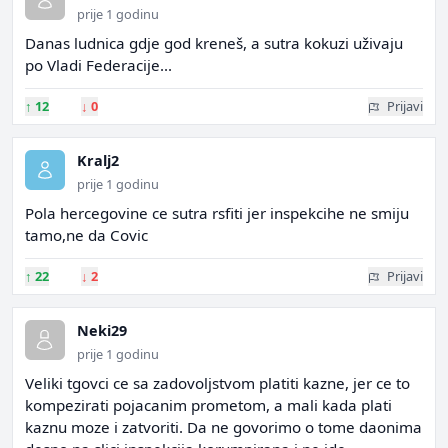
prije 1 godinu
Danas ludnica gdje god kreneš, a sutra kokuzi uživaju
po Vladi Federacije...
↑
12
↓
0
Prijavi
Kralj2
prije 1 godinu
Pola hercegovine ce sutra rsfiti jer inspekcihe ne smiju
tamo,ne da Covic
↑
22
↓
2
Prijavi
Neki29
prije 1 godinu
Veliki tgovci ce sa zadovoljstvom platiti kazne, jer ce to
kompezirati pojacanim prometom, a mali kada plati
kaznu moze i zatvoriti. Da ne govorimo o tome daonima