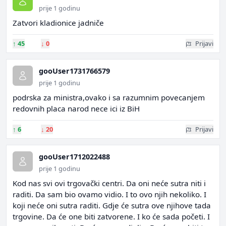
prije 1 godinu
Zatvori kladionice jadniče
↑
45
↓
0
Prijavi
gooUser1731766579
prije 1 godinu
podrska za ministra,ovako i sa razumnim povecanjem
redovnih placa narod nece ici iz BiH
↑
6
↓
20
Prijavi
gooUser1712022488
prije 1 godinu
Kod nas svi ovi trgovački centri. Da oni neće sutra niti i
raditi. Da sam bio ovamo vidio. I to ovo njih nekoliko. I
koji neće oni sutra raditi. Gdje će sutra ove njihove tada
trgovine. Da će one biti zatvorene. I ko će sada početi. I