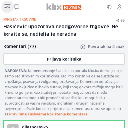
89
MINISTAR TRGOVINE
Hasičević upozorava neodgovorne trgovce: Ne
igrajte se, nedjelja je neradna
Komentari (77)
Povratak na članak
Prijava korisnika
NAPOMENA:
Komentarisanje članaka na portalu Klix.ba dozvoljeno je
samo registrovanim korisnicima. Molimo korisnike da se suzdrže od
vrijeđanja, psovanja i vulgarnog izražavanja. Komentari odražavaju
stavove isključivo njihovih autora, koji zbog govora mržnje mogu biti i
krivično gonjeni. Kao čitatelj prihvatate mogućnost da među
komentarima mogu biti pronađeni sadržaji koji mogu biti u
suprotnosti sa vašim vjerskim, moralnim i drugim načelima i
uvjerenjima. Svaki korisnik prije pisanja komentara mora se upoznati
sa
Pravilima i uslovima korištenja komentara
.
dijaspora975