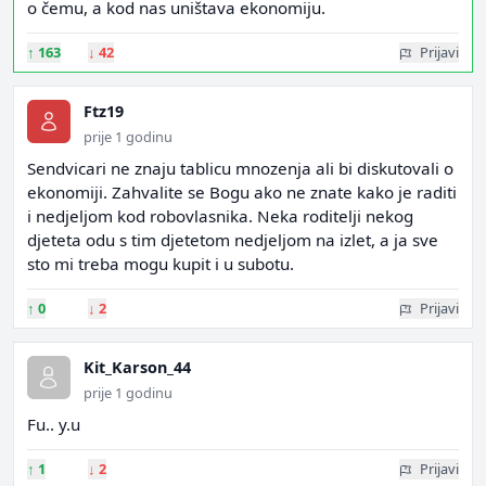
o čemu, a kod nas uništava ekonomiju.
↑
163
↓
42
Prijavi
Ftz19
prije 1 godinu
Sendvicari ne znaju tablicu mnozenja ali bi diskutovali o
ekonomiji. Zahvalite se Bogu ako ne znate kako je raditi
i nedjeljom kod robovlasnika. Neka roditelji nekog
djeteta odu s tim djetetom nedjeljom na izlet, a ja sve
sto mi treba mogu kupit i u subotu.
↑
0
↓
2
Prijavi
Kit_Karson_44
prije 1 godinu
Fu.. y.u
↑
1
↓
2
Prijavi