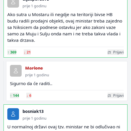
prije 1 godinu
Ako sutra u Mostaru ili negdje na teritoriji bivse HB
budu radili prodajni objekti, ovaj ministar treba zajedno
sa Niksicem da podnese ostavku jer ako zakoni vaze
samo za Muju i Sulju onda nam i ne treba takva vlada i
takva drzava.
↑
369
↓
21
Prijavi
Marlone
prije 1 godinu
Sigurno da će raditi..
↑
144
↓
6
Prijavi
bosniak13
prije 1 godinu
U normalnoj državi ovaj tzv. ministar ne bi odlučivao ni