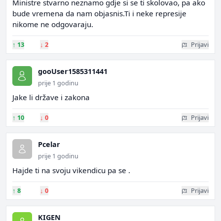
Ministre stvarno neznamo gdje si se ti skolovao, pa ako
bude vremena da nam objasnis.Ti i neke represije
nikome ne odgovaraju.
↑
13
↓
2
Prijavi
gooUser1585311441
prije 1 godinu
Jake li države i zakona
↑
10
↓
0
Prijavi
Pcelar
prije 1 godinu
Hajde ti na svoju vikendicu pa se .
↑
8
↓
0
Prijavi
KIGEN