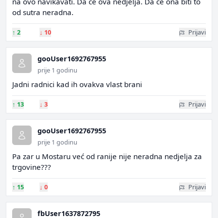
na ovo navikavati. Da će ova nedjelja. Da će ona biti to
od sutra neradna.
↑
2
↓
10
Prijavi
gooUser1692767955
prije 1 godinu
Jadni radnici kad ih ovakva vlast brani
↑
13
↓
3
Prijavi
gooUser1692767955
prije 1 godinu
Pa zar u Mostaru već od ranije nije neradna nedjelja za
trgovine???
↑
15
↓
0
Prijavi
fbUser1637872795