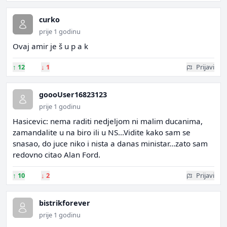
curko
prije 1 godinu
Ovaj amir je š u p a k
↑
12
↓
1
Prijavi
goooUser16823123
prije 1 godinu
Hasicevic: nema raditi nedjeljom ni malim ducanima,
zamandalite u na biro ili u NS...Vidite kako sam se
snasao, do juce niko i nista a danas ministar...zato sam
redovno citao Alan Ford.
↑
10
↓
2
Prijavi
bistrikforever
prije 1 godinu