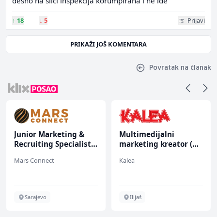
desno na slici inspekcija korumpirana i ne ide
↑
18
↓
5
Prijavi
PRIKAŽI JOŠ KOMENTARA
Povratak na članak
Junior Marketing &
Multimedijalni
Recruiting Specialist
marketing kreator (m/
(m/ž)
ž)
Mars Connect
Kalea
Sarajevo
Ilijaš