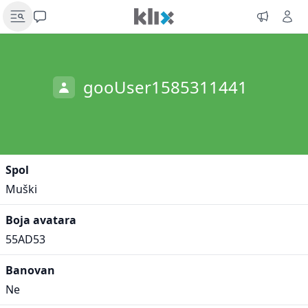
gooUser1585311441
Spol
Muški
Boja avatara
55AD53
Banovan
Ne