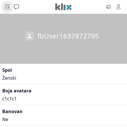
fbUser1637872795
Spol
Ženski
Boja avatara
c1c1c1
Banovan
Ne