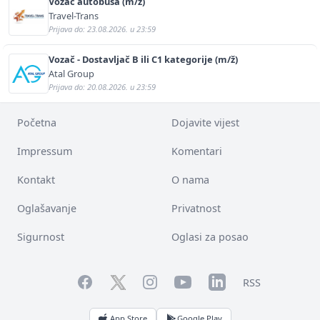
Vozač autobusa (m/ž)
Travel-Trans
Prijava do: 23.08.2026. u 23:59
Vozač - Dostavljač B ili C1 kategorije (m/ž)
Atal Group
Prijava do: 20.08.2026. u 23:59
Početna
Dojavite vijest
Impressum
Komentari
Kontakt
O nama
Oglašavanje
Privatnost
Sigurnost
Oglasi za posao
Facebook
YouTube
LinkedIn
Twitter
Instagram
RSS
App Store
Google Play