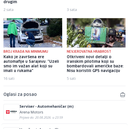
drugim
2 sata
3 sata
BROJ KRAĐA NA MINIMUMU
NEVJEROVATNA HRABROST
Kako je završena ere
Otkriveni novi detalji o
automafije u Sarajevu: "Uzeli
iranskim pilotima koji su
smo im važan alat koji su
bombardovali američke baze:
imali u rukama"
Nisu koristili GPS navigaciju
16 sati
5 sati
Oglasi za posao
Serviser - Automehaničar (m)
Arena Motors
Prijava do: 20.08.2026. u 23:59