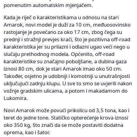
pomenutim automatskim mjenjačem.
Kada je riječ o karakteristikama u odnosu na stari
Amarok, novi model je duži za 10 cm, međuosovinsko
rastojanje je povećano za oko 17 cm, zbog čega su
prednji i stražnji prevjes kraći, što je pozitivna off-road
karakteristika jer su prilazni i odlazni ugao veći nego u
slučaju prethodnog modela. Općenito, off-road
karakteristike su značajno poboljšane, a dubina gaza
iznosi 80 cm, dok je stari Amarok imao oko 50 cm.
Također, osjetno je udobniji i komotniji u unutrašnjosti
uključujući zadnju klupu. U sve to smo se uvjerili nakon
vožnje gradskim ulicama, a potom i makadamom do
Lukomira.
Novi Amarok može povući prikolicu od 3,5 tona, kao i
teret do jedne tone. Statičko opterećenje krova iznosi
oko 350 kg, što znači da se može postaviti dodatna
oprema, kao i šator.