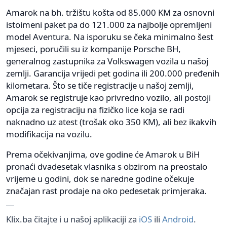
Amarok na bh. tržištu košta od 85.000 KM za osnovni
istoimeni paket pa do 121.000 za najbolje opremljeni
model Aventura. Na isporuku se čeka minimalno šest
mjeseci, poručili su iz kompanije Porsche BH,
generalnog zastupnika za Volkswagen vozila u našoj
zemlji. Garancija vrijedi pet godina ili 200.000 pređenih
kilometara. Što se tiče registracije u našoj zemlji,
Amarok se registruje kao privredno vozilo, ali postoji
opcija za registraciju na fizičko lice koja se radi
naknadno uz atest (trošak oko 350 KM), ali bez ikakvih
modifikacija na vozilu.
Prema očekivanjima, ove godine će Amarok u BiH
pronaći dvadesetak vlasnika s obzirom na preostalo
vrijeme u godini, dok se naredne godine očekuje
značajan rast prodaje na oko pedesetak primjeraka.
Klix.ba čitajte i u našoj aplikaciji za
iOS
ili
Android
.