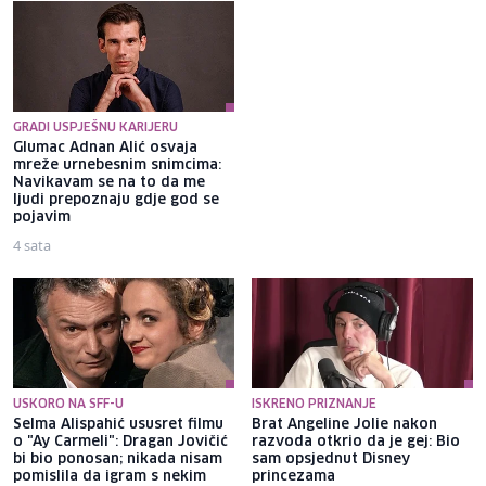
GRADI USPJEŠNU KARIJERU
Glumac Adnan Alić osvaja
Mlađa kćerka Zdravka Čolića
mreže urnebesnim snimcima:
nosi torbicu vrijednu više od
Navikavam se na to da me
3.000 dolara: Snimljena na
ljudi prepoznaju gdje god se
plaži u Budvi
pojavim
4 sata
3 sata
USKORO NA SFF-U
ISKRENO PRIZNANJE
Selma Alispahić ususret filmu
Brat Angeline Jolie nakon
o "Ay Carmeli": Dragan Jovičić
razvoda otkrio da je gej: Bio
bi bio ponosan; nikada nisam
sam opsjednut Disney
pomislila da igram s nekim
princezama