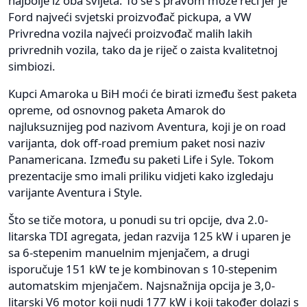
najbolje iz oba svijeta. To se s pravom može reći jer je
Ford najveći svjetski proizvođač pickupa, a VW
Privredna vozila najveći proizvođač malih lakih
privrednih vozila, tako da je riječ o zaista kvalitetnoj
simbiozi.
Kupci Amaroka u BiH moći će birati između šest paketa
opreme, od osnovnog paketa Amarok do
najluksuznijeg pod nazivom Aventura, koji je on road
varijanta, dok off-road premium paket nosi naziv
Panamericana. Između su paketi Life i Syle. Tokom
prezentacije smo imali priliku vidjeti kako izgledaju
varijante Aventura i Style.
Što se tiče motora, u ponudi su tri opcije, dva 2.0-
litarska TDI agregata, jedan razvija 125 kW i uparen je
sa 6-stepenim manuelnim mjenjačem, a drugi
isporučuje 151 kW te je kombinovan s 10-stepenim
automatskim mjenjačem. Najsnažnija opcija je 3,0-
litarski V6 motor koji nudi 177 kW i koji također dolazi s