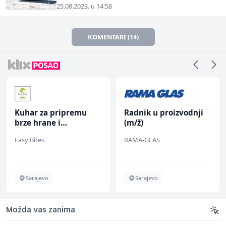
25.08.2023. u 14:58
KOMENTARI (14)
Kuhar za pripremu
Radnik u proizvodnji
brze hrane i
(m/ž)
jednostavnih jela (m/
Easy Bites
RAMA-GLAS
ž)
Sarajevo
Sarajevo
Možda vas zanima