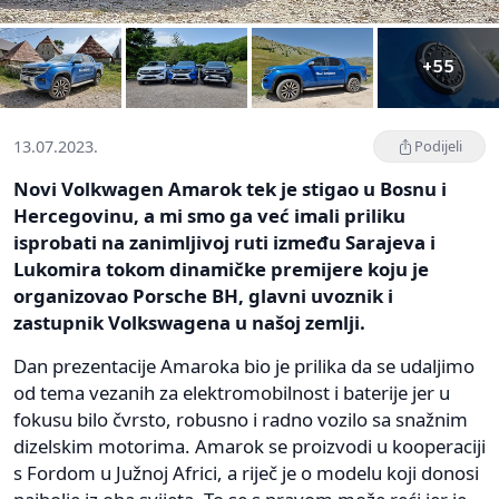
+55
13.07.2023.
Podijeli
Novi Volkwagen Amarok tek je stigao u Bosnu i
Hercegovinu, a mi smo ga već imali priliku
isprobati na zanimljivoj ruti između Sarajeva i
Lukomira tokom dinamičke premijere koju je
organizovao Porsche BH, glavni uvoznik i
zastupnik Volkswagena u našoj zemlji.
Dan prezentacije Amaroka bio je prilika da se udaljimo
od tema vezanih za elektromobilnost i baterije jer u
fokusu bilo čvrsto, robusno i radno vozilo sa snažnim
dizelskim motorima. Amarok se proizvodi u kooperaciji
s Fordom u Južnoj Africi, a riječ je o modelu koji donosi