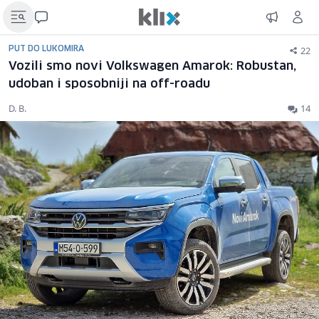
22
PUT DO LUKOMIRA
Vozili smo novi Volkswagen Amarok: Robustan,
udoban i sposobniji na off-roadu
D. B.
14