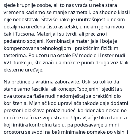
sjede krupnije osobe, ali to nas vraća u neka stara
vremena kad smo se manje razmetali, pa shodno klasi i
nije nedostatak. Štaviše, iako je unutrašnjost u nekim
detaljima uređena čisto asketski, u nekim je na nivou
čak i Tucsona. Materijali su tvrdi, ali precizno i
pedantno spojeni. Kombinacija materijala i boja je
kompenzovana tehnologijom i praktičnim fizičkim
tasterima. Po uzoru na ostale EV modele i Inster nudi
V2L funkciju, što znači da možete puniti druga vozila ili
eksterne uređaje.
Na pretince u vratima zaboravite. Uski su toliko da
stane samo fascikla, ali koncept "spojenih" sjedišta s
dva utora za flaše nudi nadomještaj za praktični dio
korištenja. Mjenjač kod upravljača takođe daje dodatni
prostor i olakšava prolaz nudeći koridor ako nekad ne
možete izaći na svoju stranu. Upravljač je blizu tableta
koji imitira kontrolnu tablu, pa podešavanje u mini
prostoru se svodi na baš minimalne pomake po visini i