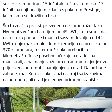
su serijski montirani 15-inčni alu točkovi, umjesto 17-
inčnih na najbogatijem izdanju s paketom Prestige, s
kojim smo se družili na testu.
Šta to znači u praksi, prevedeno u kilometražu. Iako
Hyundai s većom baterijom od 49 kWh, koju smo imali
na testu (u ponudi je i manja i sasvim dovoljna od 42
kWh), daje maksimalni domet temeljen na prosjeku od
370 kilometara, Inster može lako prebaciti tu
kilometražu. To se posebno očekuje u gradu i na
magistrali, a najmanje vožnjom na autoputu, jer je ovo
prije svega automobil namijenjen za grad. Da ne bude
zabune, mali Korejac lako izlazi na kraj i sa izazovima
na autoputu, ali grad je njegovo prirodno stanište.