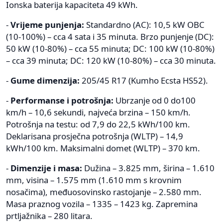
Ionska baterija kapaciteta 49 kWh.
-
Vrijeme punjenja:
Standardno (AC): 10,5 kW OBC
(10-100%) – cca 4 sata i 35 minuta. Brzo punjenje (DC):
50 kW (10-80%) – cca 55 minuta; DC: 100 kW (10-80%)
– cca 39 minuta; DC: 120 kW (10-80%) – cca 30 minuta.
-
Gume dimenzija:
205/45 R17 (Kumho Ecsta HS52).
-
Performanse i potrošnja:
Ubrzanje od 0 do100
km/h – 10,6 sekundi, najveća brzina – 150 km/h.
Potrošnja na testu: od 7,9 do 22,5 kWh/100 km.
Deklarisana prosječna potrošnja (WLTP) – 14,9
kWh/100 km. Maksimalni domet (WLTP) – 370 km.
-
Dimenzije i masa:
Dužina – 3.825 mm, širina – 1.610
mm, visina – 1.575 mm (1.610 mm s krovnim
nosačima), međuosovinsko rastojanje – 2.580 mm.
Masa praznog vozila – 1335 – 1423 kg. Zapremina
prtljažnika – 280 litara.