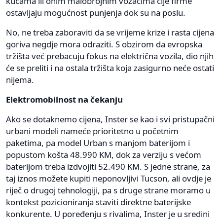
kućama ili onim malobrojnim vozačima čije firme
ostavljaju mogućnost punjenja dok su na poslu.
No, ne treba zaboraviti da se vrijeme krize i rasta cijena
goriva negdje mora odraziti. S obzirom da evropska
tržišta već prebacuju fokus na električna vozila, dio njih
će se preliti i na ostala tržišta koja zasigurno neće ostati
nijema.
Elektromobilnost na čekanju
Ako se dotaknemo cijena, Inster se kao i svi pristupačni
urbani modeli nameće prioritetno u početnim
paketima, pa model Urban s manjom baterijom i
popustom košta 48.990 KM, dok za verziju s većom
baterijom treba izdvojiti 52.490 KM. S jedne strane, za
taj iznos možete kupiti neponovljivi Tucson, ali ovdje je
riječ o drugoj tehnologiji, pa s druge strane moramo u
kontekst pozicioniranja staviti direktne baterijske
konkurente. U poređenju s rivalima, Inster je u sredini