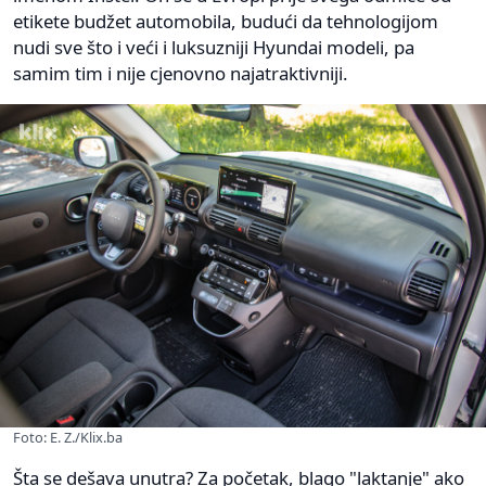
etikete budžet automobila, budući da tehnologijom
nudi sve što i veći i luksuzniji Hyundai modeli, pa
samim tim i nije cjenovno najatraktivniji.
Foto: E. Z./Klix.ba
Šta se dešava unutra? Za početak, blago "laktanje" ako