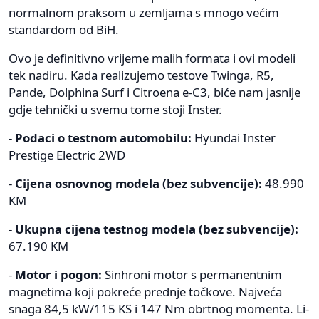
normalnom praksom u zemljama s mnogo većim
standardom od BiH.
Ovo je definitivno vrijeme malih formata i ovi modeli
tek nadiru. Kada realizujemo testove Twinga, R5,
Pande, Dolphina Surf i Citroena e-C3, biće nam jasnije
gdje tehnički u svemu tome stoji Inster.
-
Podaci o testnom automobilu:
Hyundai Inster
Prestige Electric 2WD
-
Cijena osnovnog modela (bez subvencije):
48.990
KM
-
Ukupna cijena testnog modela (bez subvencije):
67.190 KM
-
Motor i pogon:
Sinhroni motor s permanentnim
magnetima koji pokreće prednje točkove. Najveća
snaga 84,5 kW/115 KS i 147 Nm obrtnog momenta. Li-