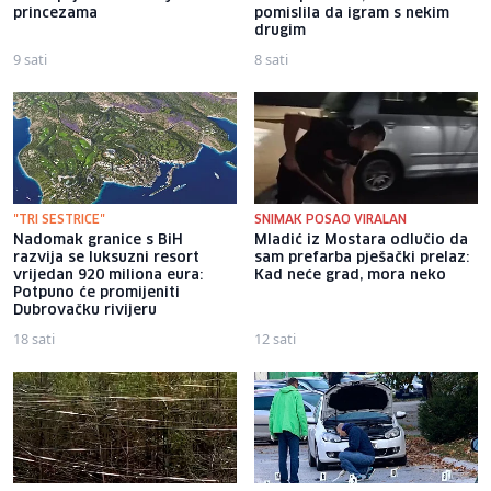
princezama
pomislila da igram s nekim
drugim
9 sati
8 sati
"TRI SESTRICE"
SNIMAK POSAO VIRALAN
Nadomak granice s BiH
Mladić iz Mostara odlučio da
razvija se luksuzni resort
sam prefarba pješački prelaz:
vrijedan 920 miliona eura:
Kad neće grad, mora neko
Potpuno će promijeniti
Dubrovačku rivijeru
18 sati
12 sati