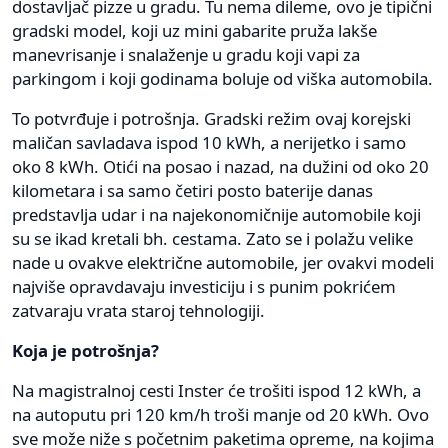
dostavljač pizze u gradu. Tu nema dileme, ovo je tipični
gradski model, koji uz mini gabarite pruža lakše
manevrisanje i snalaženje u gradu koji vapi za
parkingom i koji godinama boluje od viška automobila.
To potvrđuje i potrošnja. Gradski režim ovaj korejski
maličan savladava ispod 10 kWh, a nerijetko i samo
oko 8 kWh. Otići na posao i nazad, na dužini od oko 20
kilometara i sa samo četiri posto baterije danas
predstavlja udar i na najekonomičnije automobile koji
su se ikad kretali bh. cestama. Zato se i polažu velike
nade u ovakve električne automobile, jer ovakvi modeli
najviše opravdavaju investiciju i s punim pokrićem
zatvaraju vrata staroj tehnologiji.
Koja je potrošnja?
Na magistralnoj cesti Inster će trošiti ispod 12 kWh, a
na autoputu pri 120 km/h troši manje od 20 kWh. Ovo
sve može niže s početnim paketima opreme, na kojima