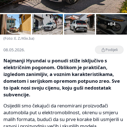
+84
(Foto: E. Z./Klix.ba)
08.05.2026.
Podijeli
Najmanji Hyundai u ponudi stiže isključivo s
električnim pogonom. Oblikom je praktičan,
izgledom zanimljiv, a voznim karakteristikama,
dometom i serijskom opremom potpuno zreo. Sve
to ipak nosi svoju cijenu, koju guši nedostatak
subvencije.
Osijedili smo čekajući da renomirani proizvođači
automobila put u elektromobilnost, okrenu u smjeru
malih formata, budući da su prve korake bili usmjerili u
razvoj i proizvodnju većih i skupljih modela.