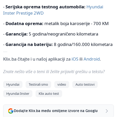
-
Serijska oprema testnog automobila:
Hyundai
Inster Prestige 2WD
-
Dodatna oprema:
metalik boja karoserije - 700 KM
-
Garancija:
5 godina/neograničeno kilometara
-
Garancija na bateriju:
8 godina/160.000 kilometara
Klix.ba čitajte i u našoj aplikaciji za
iOS
ili
Android
.
Znate nešto više o temi ili želite prijaviti grešku u tekstu?
Hyundai
Testirali smo
video
Auto testovi
Hyundai Inster
Klix auto test
Dodajte Klix.ba među omiljene izvore na Googlu