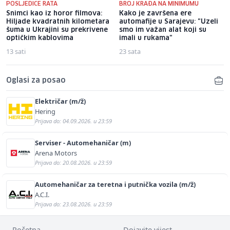
POSLJEDICE RATA
BROJ KRAĐA NA MINIMUMU
Snimci kao iz horor filmova:
Kako je završena ere
Hiljade kvadratnih kilometara
automafije u Sarajevu: "Uzeli
šuma u Ukrajini su prekrivene
smo im važan alat koji su
optičkim kablovima
imali u rukama"
13 sati
23 sata
Oglasi za posao
Električar (m/ž)
Hering
Prijava do: 04.09.2026. u 23:59
Serviser - Automehaničar (m)
Arena Motors
Prijava do: 20.08.2026. u 23:59
Automehaničar za teretna i putnička vozila (m/ž)
A.C.I.
Prijava do: 23.08.2026. u 23:59
Početna
Dojavite vijest