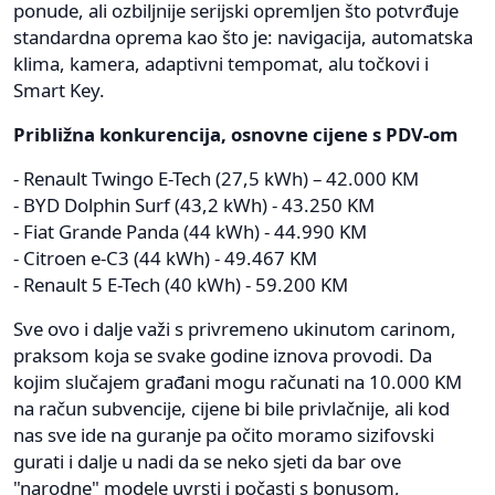
ponude, ali ozbiljnije serijski opremljen što potvrđuje
standardna oprema kao što je: navigacija, automatska
klima, kamera, adaptivni tempomat, alu točkovi i
Smart Key.
Približna konkurencija, osnovne cijene s PDV-om
- Renault Twingo E-Tech (27,5 kWh) – 42.000 KM
- BYD Dolphin Surf (43,2 kWh) - 43.250 KM
- Fiat Grande Panda (44 kWh) - 44.990 KM
- Citroen e-C3 (44 kWh) - 49.467 KM
- Renault 5 E-Tech (40 kWh) - 59.200 KM
Sve ovo i dalje važi s privremeno ukinutom carinom,
praksom koja se svake godine iznova provodi. Da
kojim slučajem građani mogu računati na 10.000 KM
na račun subvencije, cijene bi bile privlačnije, ali kod
nas sve ide na guranje pa očito moramo sizifovski
gurati i dalje u nadi da se neko sjeti da bar ove
"narodne" modele uvrsti i počasti s bonusom,