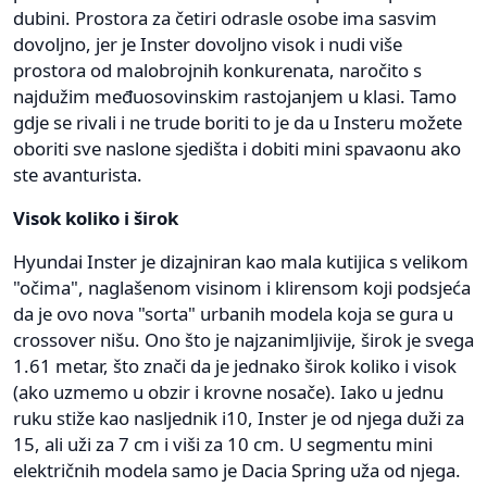
dubini. Prostora za četiri odrasle osobe ima sasvim
dovoljno, jer je Inster dovoljno visok i nudi više
prostora od malobrojnih konkurenata, naročito s
najdužim međuosovinskim rastojanjem u klasi. Tamo
gdje se rivali i ne trude boriti to je da u Insteru možete
oboriti sve naslone sjedišta i dobiti mini spavaonu ako
ste avanturista.
Visok koliko i širok
Hyundai Inster je dizajniran kao mala kutijica s velikom
"očima", naglašenom visinom i klirensom koji podsjeća
da je ovo nova "sorta" urbanih modela koja se gura u
crossover nišu. Ono što je najzanimljivije, širok je svega
1.61 metar, što znači da je jednako širok koliko i visok
(ako uzmemo u obzir i krovne nosače). Iako u jednu
ruku stiže kao nasljednik i10, Inster je od njega duži za
15, ali uži za 7 cm i viši za 10 cm. U segmentu mini
električnih modela samo je Dacia Spring uža od njega.