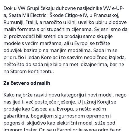
Dok u VW Grupi čekaju duhovne nasljednike VW e-UP-
a, Seata Mii Electric i Škode Citigo-e iV, u Francuskoj,
Rumuniji, Italiji, a naročito u Kini, uveliko ubiru plodove
malih formata s pristupačnim cijenama. Svjesni smo da
bi proizvođači bili sretni da prodaju samo skuplje
modele s većim maržama, ali u Evropi se tržište
oduvijek baziralo na manjim modelima. Sada im se
pridružio i jedan Korejac i to sasvim neobičnog izgleda,
nešto što do sada nije bilo na meti dizajnerima, bar ne
na Starom kontinentu.
Za četvero odraslih
Kako najbrže razviti novu kategoriju i novi model, nego
naslijediti već postojeće rješenje. U Južnoj Koreji se
prodaje kao Casper, a u Evropu, s nešto većim
gabaritima, bogatijom sigurnosnom opremom i
pogonski isključivo kao električni model, stiže pod
imenom Inster. On se u Evropi prije svega odmiče od