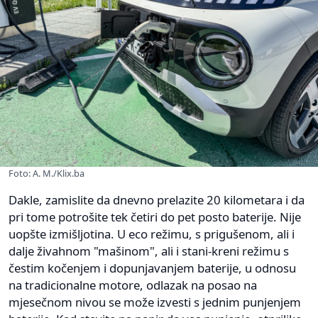
Foto: A. M./Klix.ba
Dakle, zamislite da dnevno prelazite 20 kilometara i da
pri tome potrošite tek četiri do pet posto baterije. Nije
uopšte izmišljotina. U eco režimu, s prigušenom, ali i
dalje živahnom "mašinom", ali i stani-kreni režimu s
čestim kočenjem i dopunjavanjem baterije, u odnosu
na tradicionalne motore, odlazak na posao na
mjesečnom nivou se može izvesti s jednim punjenjem