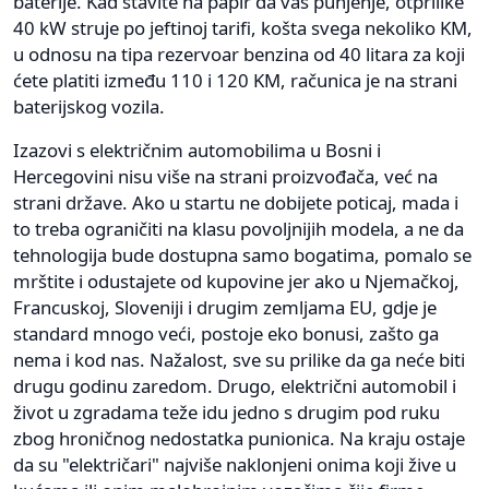
baterije. Kad stavite na papir da vas punjenje, otprilike
40 kW struje po jeftinoj tarifi, košta svega nekoliko KM,
u odnosu na tipa rezervoar benzina od 40 litara za koji
ćete platiti između 110 i 120 KM, računica je na strani
baterijskog vozila.
Izazovi s električnim automobilima u Bosni i
Hercegovini nisu više na strani proizvođača, već na
strani države. Ako u startu ne dobijete poticaj, mada i
to treba ograničiti na klasu povoljnijih modela, a ne da
tehnologija bude dostupna samo bogatima, pomalo se
mrštite i odustajete od kupovine jer ako u Njemačkoj,
Francuskoj, Sloveniji i drugim zemljama EU, gdje je
standard mnogo veći, postoje eko bonusi, zašto ga
nema i kod nas. Nažalost, sve su prilike da ga neće biti
drugu godinu zaredom. Drugo, električni automobil i
život u zgradama teže idu jedno s drugim pod ruku
zbog hroničnog nedostatka punionica. Na kraju ostaje
da su "električari" najviše naklonjeni onima koji žive u