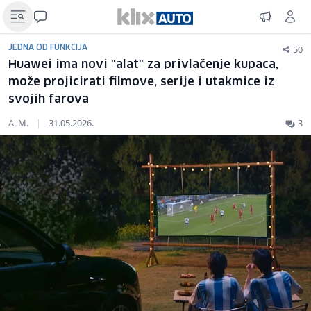
50
JEDNA OD FUNKCIJA
Huawei ima novi "alat" za privlačenje kupaca,
može projicirati filmove, serije i utakmice iz
svojih farova
A. M.
|
31.05.2026.
3