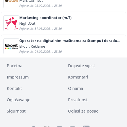
Mars Connect
Prijava do: 05.09.2026. u 23:59
Marketing koordinator (m/ž)
NightOut
Prijava do: 31.08.2026. u 23:59
Operater na digitalnim mašinama za štampu i doradu
(m/ž)
Ekovit Reklame
Prijava do: 04.09.2026. u 23:59
Početna
Dojavite vijest
Impressum
Komentari
Kontakt
O nama
Oglašavanje
Privatnost
Sigurnost
Oglasi za posao