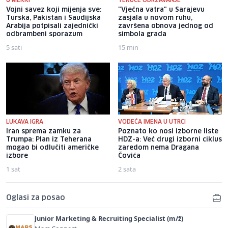
U MEKKI
TEKUĆE ODRŽAVANJE
Vojni savez koji mijenja sve:
"Vječna vatra" u Sarajevu
Turska, Pakistan i Saudijska
zasjala u novom ruhu,
Arabija potpisali zajednički
završena obnova jednog od
odbrambeni sporazum
simbola grada
5 sati
15 min
LUKAVA IGRA
VODEĆA IMENA U UTRCI
Iran sprema zamku za
Poznato ko nosi izborne liste
Trumpa: Plan iz Teherana
HDZ-a: Već drugi izborni ciklus
mogao bi odlučiti američke
zaredom nema Dragana
izbore
Čovića
1 sat
2 sata
Oglasi za posao
Junior Marketing & Recruiting Specialist (m/ž)