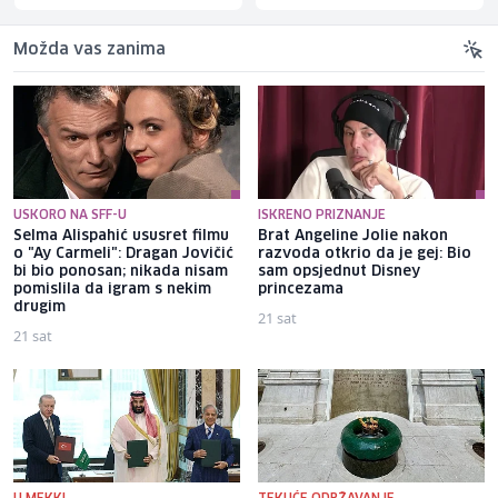
Možda vas zanima
USKORO NA SFF-U
ISKRENO PRIZNANJE
Selma Alispahić ususret filmu
Brat Angeline Jolie nakon
o "Ay Carmeli": Dragan Jovičić
razvoda otkrio da je gej: Bio
bi bio ponosan; nikada nisam
sam opsjednut Disney
pomislila da igram s nekim
princezama
drugim
21 sat
21 sat