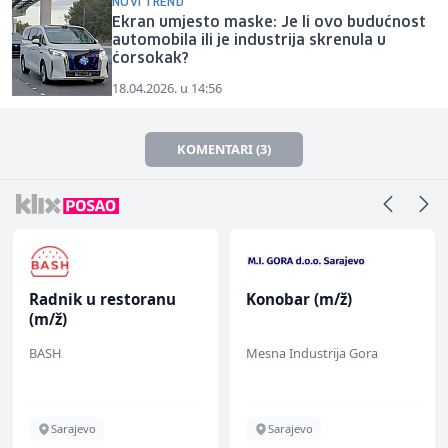
NOVI TREND
Ekran umjesto maske: Je li ovo budućnost
automobila ili je industrija skrenula u
ćorsokak?
18.04.2026. u 14:56
KOMENTARI (3)
Radnik u restoranu
Konobar (m/ž)
(m/ž)
BASH
Mesna Industrija Gora
Sarajevo
Sarajevo