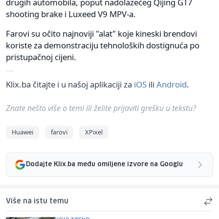
drugih automobila, poput nadolazećeg Qijing GT7
shooting brake i Luxeed V9 MPV-a.
Farovi su očito najnoviji "alat" koje kineski brendovi
koriste za demonstraciju tehnoloških dostignuća po
pristupačnoj cijeni.
Klix.ba čitajte i u našoj aplikaciji za
iOS
ili
Android
.
Znate nešto više o temi ili želite prijaviti grešku u tekstu?
Huawei
farovi
XPixel
Dodajte Klix.ba među omiljene izvore na Googlu
Više na istu temu