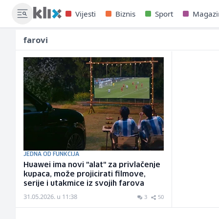
Vijesti
Biznis
Sport
Magazi
farovi
JEDNA OD FUNKCIJA
Huawei ima novi "alat" za privlačenje
kupaca, može projicirati filmove,
serije i utakmice iz svojih farova
31.05.2026. u 11:38
3
50