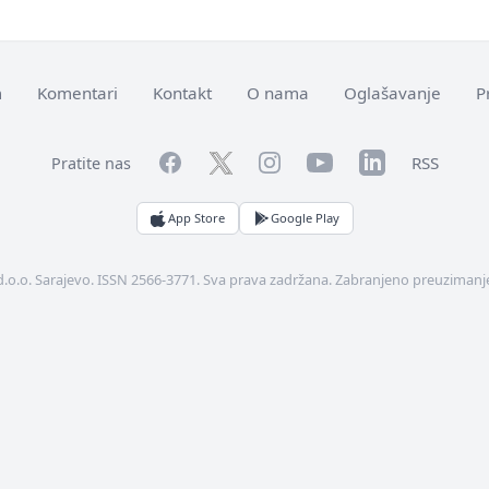
m
Komentari
Kontakt
O nama
Oglašavanje
P
Facebook
YouTube
LinkedIn
Twitter
Instagram
RSS
Pratite nas
App Store
Google Play
d.o.o. Sarajevo. ISSN 2566-3771. Sva prava zadržana. Zabranjeno preuzimanje