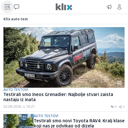
Klix auto test
AUTO TESTOVI
Testirali smo Ineos Grenadier: Najbolje stvari zaista
nastaju iz inata
02.08.2026. u 16:21
6
2
AUTO TESTOVI
Testirali smo novi Toyota RAV4: Kralj klase
koji nas je odvikao od dizela