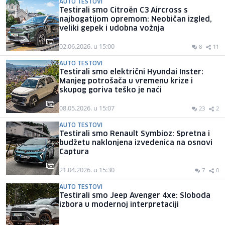
AUTO TESTOVI
Testirali smo Citroën C3 Aircross s
najbogatijom opremom: Neobičan izgled,
veliki gepek i udobna vožnja
02.06.2026. u 15:00
8
11
AUTO TESTOVI
Testirali smo električni Hyundai Inster:
Manjeg potrošača u vremenu krize i
skupog goriva teško je naći
08.05.2026. u 15:07
23
2
AUTO TESTOVI
Testirali smo Renault Symbioz: Spretna i
budžetu naklonjena izvedenica na osnovi
Captura
21.04.2026. u 15:30
7
0
AUTO TESTOVI
Testirali smo Jeep Avenger 4xe: Sloboda
izbora u modernoj interpretaciji