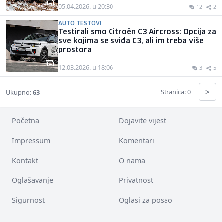
05.04.2026. u 20:30
12
2
AUTO TESTOVI
Testirali smo Citroën C3 Aircross: Opcija za
sve kojima se sviđa C3, ali im treba više
prostora
12.03.2026. u 18:06
3
5
>
Stranica: 0
Ukupno:
63
Početna
Dojavite vijest
Impressum
Komentari
Kontakt
O nama
Oglašavanje
Privatnost
Sigurnost
Oglasi za posao