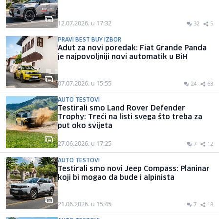
12.07.2026. u 17:32
32
5
PRAVI BEST BUY IZBOR
Adut za novi poredak: Fiat Grande Panda
je najpovoljniji novi automatik u BiH
07.07.2026. u 15:55
24
63
AUTO TESTOVI
Testirali smo Land Rover Defender
Trophy: Treći na listi svega što treba za
put oko svijeta
27.06.2026. u 17:25
7
12
AUTO TESTOVI
Testirali smo novi Jeep Compass: Planinar
koji bi mogao da bude i alpinista
21.06.2026. u 15:45
7
18