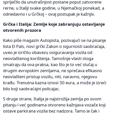
spriječilo da unutrašnjost postane poput zatvorene
rerne, u Italiji svake godine, u Njemačkoj ponekad, a
odnedavno i u Grčkoj – ovaj postupak je kažnjiv.
Grčka i Italija: Zemlje koje zabranjuju ostavljanje
otvorenih prozora
Kako piše magazin Autopista, pozivajući se na pisanje
lista El País, novi grčki Zakon o sigurnosti saobraćaja,
uveo je izričitu obavezu osiguravanja vozila od
neovlaštenog korištenja. Tamošnje vlasti stoga
smatraju da ova praksa, kao što je to već slučaj u
drugim evropskim zemljama, ne sprečava efikasno
neovlašteni pristup vozilu, niti, naravno, njegovu
krađu. Trenutna kazna iznosi 30 eura, a može je izreći
bilo koji saobraćajni policajac.
S druge strane, Italija je najstrožija zemlja po ovom
pitanju i već godinama otvoreno kažnjava vozače koji
ostave parkirana vozila bez nadzora. Tamo je čak i