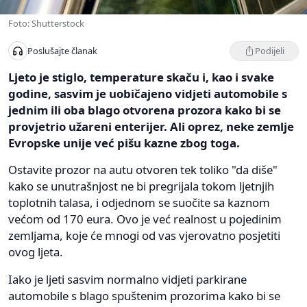
Foto: Shutterstock
Podijeli
Poslušajte članak
Ljeto je stiglo, temperature skaču i, kao i svake
godine, sasvim je uobičajeno vidjeti automobile s
jednim ili oba blago otvorena prozora kako bi se
provjetrio užareni enterijer. Ali oprez, neke zemlje
Evropske unije već pišu kazne zbog toga.
Ostavite prozor na autu otvoren tek toliko "da diše"
kako se unutrašnjost ne bi pregrijala tokom ljetnjih
toplotnih talasa, i odjednom se suočite sa kaznom
većom od 170 eura. Ovo je već realnost u pojedinim
zemljama, koje će mnogi od vas vjerovatno posjetiti
ovog ljeta.
Iako je ljeti sasvim normalno vidjeti parkirane
automobile s blago spuštenim prozorima kako bi se