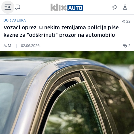
23
DO 173 EURA
Vozači oprez: U nekim zemljama policija piše
kazne za "odškrinuti" prozor na automobilu
A. M.
|
02.06.2026.
2