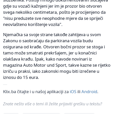
gdje su vozači kažnjeni jer im je prozor bio otvoren
svega nekoliko centimetara, pošto je procijenjeno da
"nisu preduzete sve neophodne mjere da se spriječi
neovlašteno korištenje vozila".
Njemačka sa svoje strane takođe zahtijeva u svom
Zakonu o saobraćaju da parkirana vozila budu
osigurana od krađe. Otvoren bočni prozor se stoga i
tamo može smatrati prekršajem, jer u konačnici
olakšava krađu. Ipak, kako navode novinari iz
magazina Auto Motor und Sport, takve kazne se rijetko
izriču u praksi, iako zakonski mogu biti izrečene u
iznosu do 15 eura.
Klix.ba čitajte i u našoj aplikaciji za
iOS
ili
Android
.
Znate nešto više o temi ili želite prijaviti grešku u tekstu?