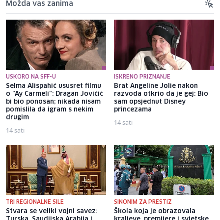
Možda vas zanima
USKORO NA SFF-U
ISKRENO PRIZNANJE
Selma Alispahić ususret filmu
Brat Angeline Jolie nakon
o "Ay Carmeli": Dragan Jovičić
razvoda otkrio da je gej: Bio
bi bio ponosan; nikada nisam
sam opsjednut Disney
pomislila da igram s nekim
princezama
drugim
14 sati
14 sati
TRI REGIONALNE SILE
SINONIM ZA PRESTIŽ
Stvara se veliki vojni savez:
Škola koja je obrazovala
Turska, Saudijska Arabija i
kraljeve, premijere i svjetske