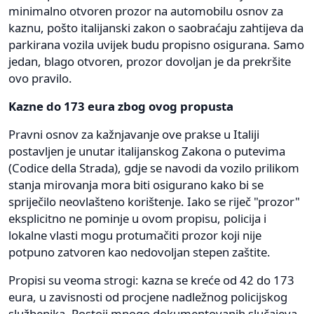
minimalno otvoren prozor na automobilu osnov za
kaznu, pošto italijanski zakon o saobraćaju zahtijeva da
parkirana vozila uvijek budu propisno osigurana. Samo
jedan, blago otvoren, prozor dovoljan je da prekršite
ovo pravilo.
Kazne do 173 eura zbog ovog propusta
Pravni osnov za kažnjavanje ove prakse u Italiji
postavljen je unutar italijanskog Zakona o putevima
(Codice della Strada), gdje se navodi da vozilo prilikom
stanja mirovanja mora biti osigurano kako bi se
spriječilo neovlašteno korištenje. Iako se riječ "prozor"
eksplicitno ne pominje u ovom propisu, policija i
lokalne vlasti mogu protumačiti prozor koji nije
potpuno zatvoren kao nedovoljan stepen zaštite.
Propisi su veoma strogi: kazna se kreće od 42 do 173
eura, u zavisnosti od procjene nadležnog policijskog
službenika. Postoji mnogo dokumentovanih slučajeva