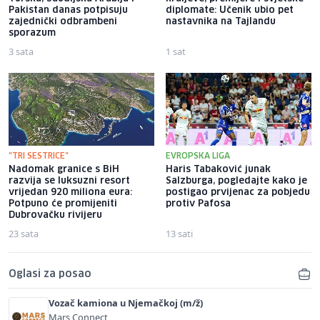
Pakistan danas potpisuju
diplomate: Učenik ubio pet
zajednički odbrambeni
nastavnika na Tajlandu
sporazum
3 sata
1 sat
"TRI SESTRICE"
EVROPSKA LIGA
Nadomak granice s BiH
Haris Tabaković junak
razvija se luksuzni resort
Salzburga, pogledajte kako je
vrijedan 920 miliona eura:
postigao prvijenac za pobjedu
Potpuno će promijeniti
protiv Pafosa
Dubrovačku rivijeru
23 sata
13 sati
Oglasi za posao
Vozač kamiona u Njemačkoj (m/ž)
Mars Connect