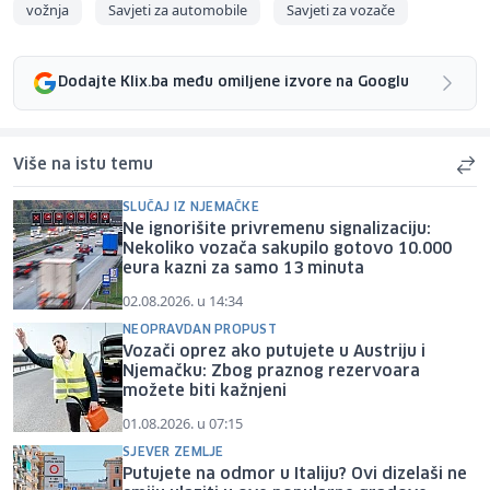
vožnja
Savjeti za automobile
Savjeti za vozače
Dodajte Klix.ba među omiljene izvore na Googlu
Više na istu temu
SLUČAJ IZ NJEMAČKE
Ne ignorišite privremenu signalizaciju:
Nekoliko vozača sakupilo gotovo 10.000
eura kazni za samo 13 minuta
02.08.2026. u 14:34
NEOPRAVDAN PROPUST
Vozači oprez ako putujete u Austriju i
Njemačku: Zbog praznog rezervoara
možete biti kažnjeni
01.08.2026. u 07:15
SJEVER ZEMLJE
Putujete na odmor u Italiju? Ovi dizelaši ne