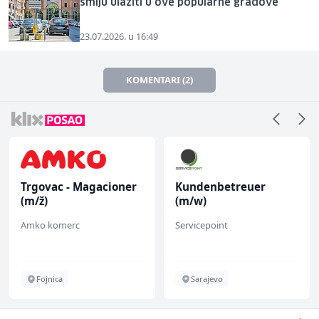
smiju ulaziti u ove popularne gradove
23.07.2026. u 16:49
KOMENTARI (2)
Trgovac - Magacioner
Kundenbetreuer
(m/ž)
(m/w)
Amko komerc
Servicepoint
Fojnica
Sarajevo