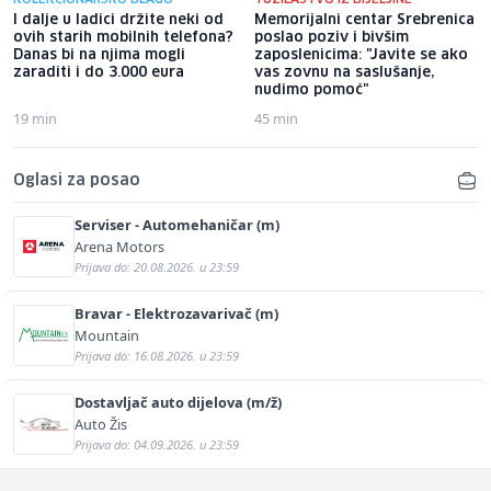
I dalje u ladici držite neki od
Memorijalni centar Srebrenica
ovih starih mobilnih telefona?
poslao poziv i bivšim
Danas bi na njima mogli
zaposlenicima: "Javite se ako
zaraditi i do 3.000 eura
vas zovnu na saslušanje,
nudimo pomoć"
19 min
45 min
Oglasi za posao
Serviser - Automehaničar (m)
Arena Motors
Prijava do: 20.08.2026. u 23:59
Bravar - Elektrozavarivač (m)
Mountain
Prijava do: 16.08.2026. u 23:59
Dostavljač auto dijelova (m/ž)
Auto Žis
Prijava do: 04.09.2026. u 23:59