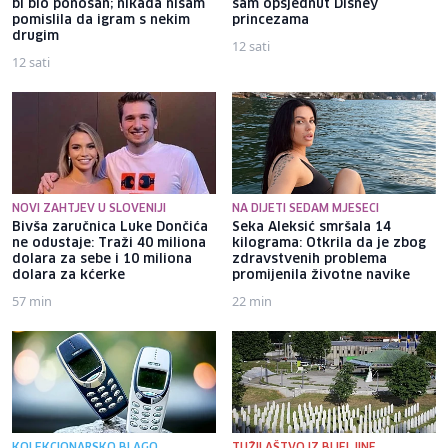
bi bio ponosan; nikada nisam
sam opsjednut Disney
pomislila da igram s nekim
princezama
drugim
12 sati
12 sati
NOVI ZAHTJEV U SLOVENIJI
NA DIJETI SEDAM MJESECI
Bivša zaručnica Luke Dončića
Seka Aleksić smršala 14
ne odustaje: Traži 40 miliona
kilograma: Otkrila da je zbog
dolara za sebe i 10 miliona
zdravstvenih problema
dolara za kćerke
promijenila životne navike
57 min
22 min
KOLEKCIONARSKO BLAGO
TUŽILAŠTVO IZ BIJELJINE