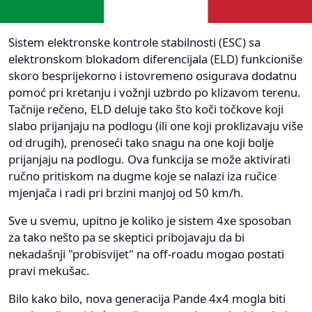
Sistem elektronske kontrole stabilnosti (ESC) sa
elektronskom blokadom diferencijala (ELD) funkcioniše
skoro besprijekorno i istovremeno osigurava dodatnu
pomoć pri kretanju i vožnji uzbrdo po klizavom terenu.
Tačnije rečeno, ELD deluje tako što koči točkove koji
slabo prijanjaju na podlogu (ili one koji proklizavaju više
od drugih), prenoseći tako snagu na one koji bolje
prijanjaju na podlogu. Ova funkcija se može aktivirati
ručno pritiskom na dugme koje se nalazi iza ručice
mjenjača i radi pri brzini manjoj od 50 km/h.
Sve u svemu, upitno je koliko je sistem 4xe sposoban
za tako nešto pa se skeptici pribojavaju da bi
nekadašnji "probisvijet" na off-roadu mogao postati
pravi mekušac.
Bilo kako bilo, nova generacija Pande 4x4 mogla biti