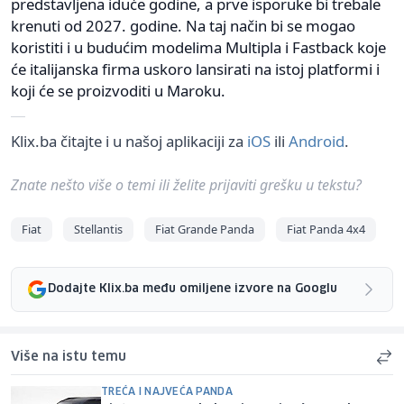
predstavljena iduće godine, a prve isporuke bi trebale
krenuti od 2027. godine. Na taj način bi se mogao
koristiti i u budućim modelima Multipla i Fastback koje
će italijanska firma uskoro lansirati na istoj platformi i
koji će se proizvoditi u Maroku.
Klix.ba čitajte i u našoj aplikaciji za
iOS
ili
Android
.
Znate nešto više o temi ili želite prijaviti grešku u tekstu?
Fiat
Stellantis
Fiat Grande Panda
Fiat Panda 4x4
Dodajte Klix.ba među omiljene izvore na Googlu
Više na istu temu
TREĆA I NAJVEĆA PANDA