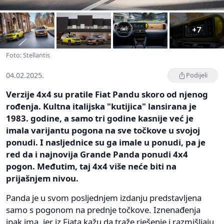
+7
Foto: Stellantis
04.02.2025.
Podijeli
Verzije 4x4 su pratile Fiat Pandu skoro od njenog
rođenja. Kultna italijska "kutijica" lansirana je
1983. godine, a samo tri godine kasnije već je
imala varijantu pogona na sve točkove u svojoj
ponudi. I nasljednice su ga imale u ponudi, pa je
red da i najnovija Grande Panda ponudi 4x4
pogon. Međutim, taj 4x4 više neće biti na
prijašnjem nivou.
Panda je u svom posljednjem izdanju predstavljena
samo s pogonom na prednje točkove. Iznenađenja
ipak ima, jer iz Fiata kažu da traže rješenje i razmišljaju