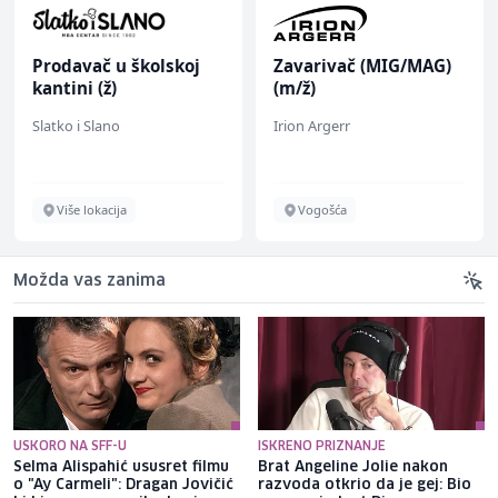
Prodavač u školskoj
Zavarivač (MIG/MAG)
kantini (ž)
(m/ž)
Slatko i Slano
Irion Argerr
Više lokacija
Vogošća
Možda vas zanima
USKORO NA SFF-U
ISKRENO PRIZNANJE
Selma Alispahić ususret filmu
Brat Angeline Jolie nakon
o "Ay Carmeli": Dragan Jovičić
razvoda otkrio da je gej: Bio