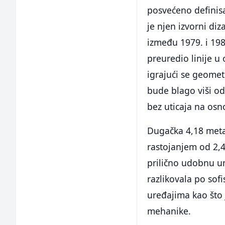
posvećeno definisa
je njen izvorni di
između 1979. i 19
preuredio linije u
igrajući se geomet
bude blago viši od 
bez uticaja na osno
Dugačka 4,18 meta
rastojanjem od 2,4
prilično udobnu u
razlikovala po sof
uređajima kao što 
mehanike.