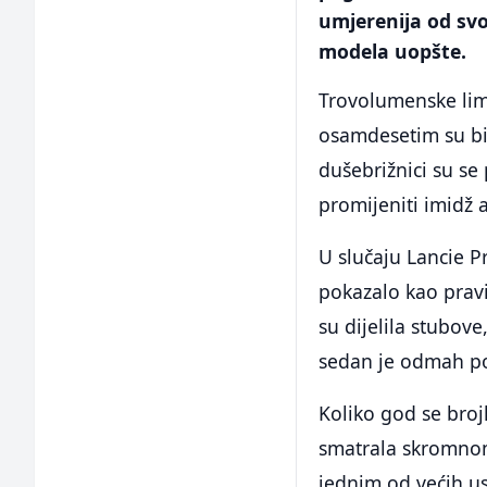
umjerenija od svog
modela uopšte.
Trovolumenske limu
osamdesetim su bil
dušebrižnici su se
promijeniti imidž 
U slučaju Lancie 
pokazalo kao prav
su dijelila stubove
sedan je odmah pok
Koliko god se broj
smatrala skromnom,
jednim od većih u