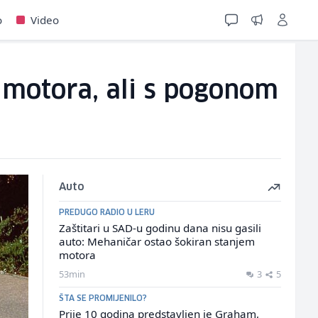
o
Video
 motora, ali s pogonom
Auto
PREDUGO RADIO U LERU
Zaštitari u SAD-u godinu dana nisu gasili
auto: Mehaničar ostao šokiran stanjem
motora
53min
3
5
ŠTA SE PROMIJENILO?
Prije 10 godina predstavljen je Graham,