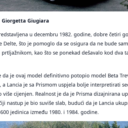
u Giorgetta Giugiara
redstavljena u decembru 1982. godine, dobre četiri g
e Delte, što je pomoglo da se osigura da ne bude sa
 prtljažnikom, kao što se ponekad dešavalo kod dva t
 da je ovaj model definitivno potopio model Beta Trev
, a Lancia je sa Prismom uspjela bolje interpretirati s
io više cijenjen. Realnost je da je Prisma dizajnirana u
čiji nastup je bio suviše slab, budući da je Lancia uku
600 jedinica između 1980. i 1984. godine.