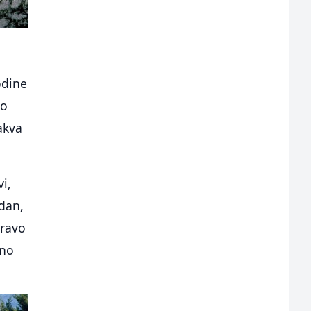
odine
mo
akva
i,
edan,
pravo
pno