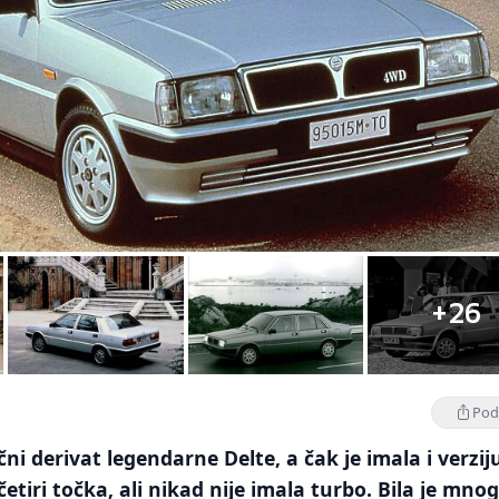
+26
Podi
ični derivat legendarne Delte, a čak je imala i verzij
tiri točka, ali nikad nije imala turbo. Bila je mno