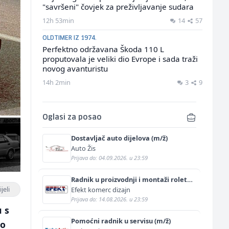
"savršeni" čovjek za preživljavanje sudara
12h 53min
14
57
OLDTIMER IZ 1974.
Perfektno održavana Škoda 110 L
proputovala je veliki dio Evrope i sada traži
novog avanturistu
14h 2min
3
9
Oglasi za posao
Dostavljač auto dijelova (m/ž)
Auto Žis
Prijava do: 04.09.2026. u 23:59
Radnik u proizvodnji i montaži roletni
(m)
jeli
Efekt komerc dizajn
Prijava do: 14.08.2026. u 23:59
u s
Pomoćni radnik u servisu (m/ž)
go