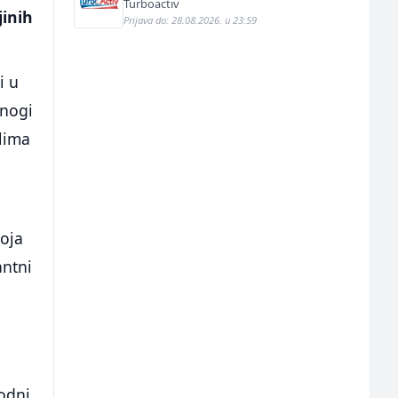
Turboactiv
jinih
Prijava do: 28.08.2026. u 23:59
i u
mnogi
 lima
koja
antni
a
odni