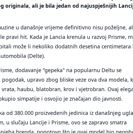
 originala, ali je bila jedan od najuspješnijih Lanci
zine u današnje vrijeme definitivno nisu poželjne, al
e pravi hit. Kada je Lancia krenula u razvoj Prisme, 
 pitali može li nekoliko dodatnih desetina centimetara
automobila (Delte).
Prisme, dodavanje "gepeka" na popularnu Deltu se
i pogodak, upravo zbog bliske veze ova dva modela, 
, vrata, haubu, blatobran, krov i vjetrobran. Ovaj eleg
upio simpatije i osvojio je značajan dio javnosti.
ka od 380.000 proizvedenih jedinica iz današnjeg ugl
 u slučaju Lancije i Prisme, ovo se zapravo smatra
spjeha brenda, pogotovo što je ovaj model bio neoph