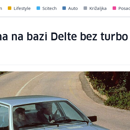
n
Lifestyle
Scitech
Auto
Križaljka
Posa
a na bazi Delte bez turbo