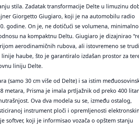
nju stila. Zadatak transformacije Delte u limuzinu do
zajner Giorgetto Giugiaro, koji je na automobilu radio
80. godine. On je, ne dotičući se volumena, minimalno
 odnosu na kompaktnu Deltu. Giugiaro je dizajnirao "r
rijom aerodinamičnih rubova, ali istovremeno se trud
linije haube, što je garantiralo izdašan prostor za ter
vnu liniju Delte.
ra (samo 30 cm više od Delte) i sa istim međuosovins
8 metara, Prisma je imala prtljažnik od preko 400 litar
nutrašnjost. Ova dva modela su se, između ostalog,
isticiranoj instrument ploči i opremljenosti elektronsk
je softver, koji je informisao vozača o opštem stanju