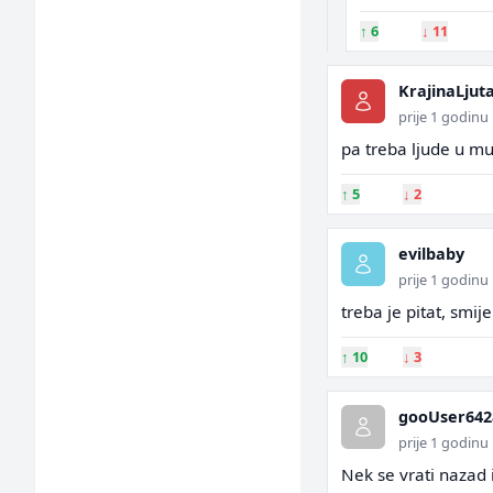
↑
6
↓
11
KrajinaLjut
prije 1 godinu
pa treba ljude u mu
↑
5
↓
2
evilbaby
prije 1 godinu
treba je pitat, smi
↑
10
↓
3
gooUser642
prije 1 godinu
Nek se vrati nazad 