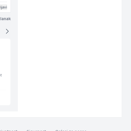
ijavi
članak
Radnik u proizvodnji
Tehničar održavanja
(m/ž)
CNC mašina (m)
t
Fine Food
Irion Argerr
Sarajevo
Vogošća