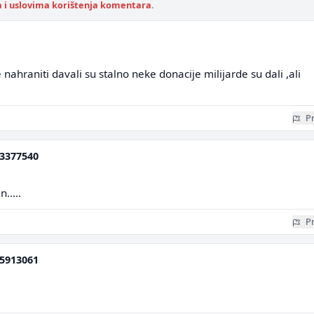
a i uslovima korištenja komentara
.
ahraniti davali su stalno neke donacije milijarde su dali ,ali
Pr
3377540
.....
Pr
5913061