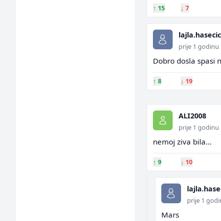
↑
15
↓
7
lajla.hasecic
prije 1 godinu
Dobro dosla spasi na
↑
8
↓
19
ALI2008
prije 1 godinu
nemoj ziva bila...
↑
9
↓
10
lajla.hase
prije 1 god
Mars