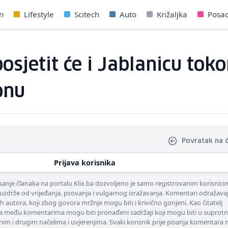
n
Lifestyle
Scitech
Auto
Križaljka
Posa
osjetit će i Jablanicu to
onu
Povratak na 
Prijava korisnika
nje članaka na portalu Klix.ba dozvoljeno je samo registrovanim korisnici
uzdrže od vrijeđanja, psovanja i vulgarnog izražavanja. Komentari odražava
ih autora, koji zbog govora mržnje mogu biti i krivično gonjeni. Kao čitatelj
 među komentarima mogu biti pronađeni sadržaji koji mogu biti u suprotn
nim i drugim načelima i uvjerenjima. Svaki korisnik prije pisanja komentara