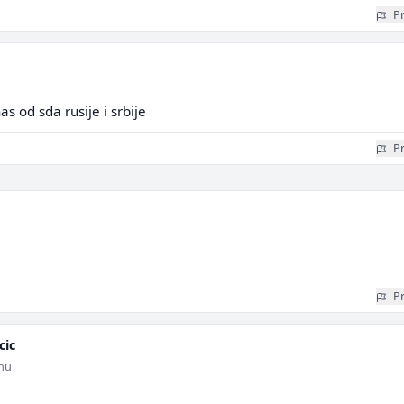
Pr
s od sda rusije i srbije
Pr
Pr
cic
inu