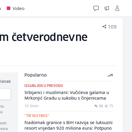
o
Video
109
kom četverodnevne
Popularno
članak
IZGUBLJEN U PREVODU
Srbijanci i muslimani: Vučićeva galama u
Mrkonjić Gradu u sukobu s činjenicama
1h 5min
88
75
ma.
ju
"TRI SESTRICE"
Nadomak granice s BiH razvija se luksuzni
osti
resort vrijedan 920 miliona eura: Potpuno
 mora