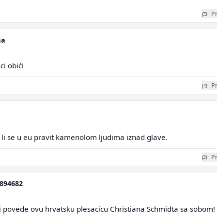
Pr
aa
ci obići
Pr
je li se u eu pravit kamenolom ljudima iznad glave.
Pr
894682
i povede ovu hrvatsku plesacicu Christiana Schmidta sa sobom!