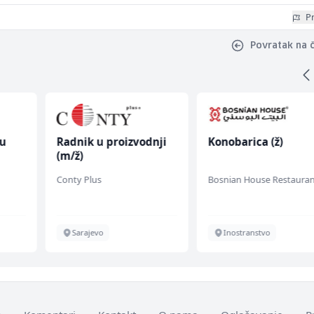
Pr
Povratak na 
mu
Radnik u proizvodnji
Konobarica (ž)
(m/ž)
 (m/
Conty Plus
Bosnian House Restauran
Sarajevo
Inostranstvo