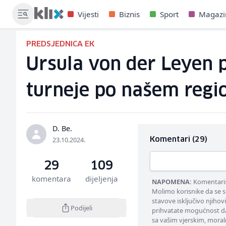
Vijesti
Biznis
Sport
Magazi
PREDSJEDNICA EK
Ursula von der Leyen p
turneje po našem regi
D. Be.
23.10.2024.
Komentari (29)
29
109
komentara
dijeljenja
NAPOMENA:
Komentarisa
Molimo korisnike da se s
stavove isključivo njihov
Podijeli
prihvatate mogućnost da
sa vašim vjerskim, moral