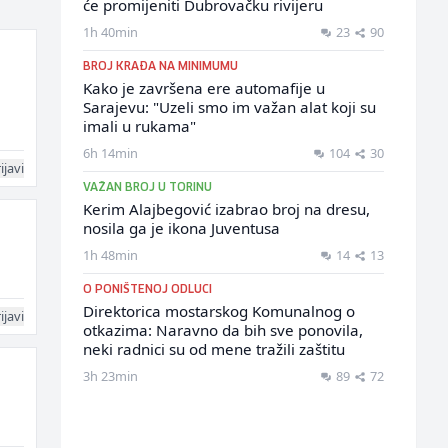
će promijeniti Dubrovačku rivijeru
1h 40min
23
90
BROJ KRAĐA NA MINIMUMU
Kako je završena ere automafije u
Sarajevu: "Uzeli smo im važan alat koji su
imali u rukama"
6h 14min
104
30
ijavi
VAŽAN BROJ U TORINU
Kerim Alajbegović izabrao broj na dresu,
nosila ga je ikona Juventusa
1h 48min
14
13
O PONIŠTENOJ ODLUCI
Direktorica mostarskog Komunalnog o
ijavi
otkazima: Naravno da bih sve ponovila,
neki radnici su od mene tražili zaštitu
3h 23min
89
72