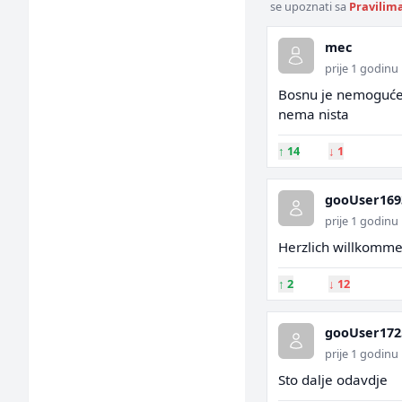
se upoznati sa
Pravilim
mec
prije 1 godinu
Bosnu je nemoguće n
nema nista
↑
14
↓
1
gooUser169
prije 1 godinu
Herzlich willkommen
↑
2
↓
12
gooUser172
prije 1 godinu
Sto dalje odavdje