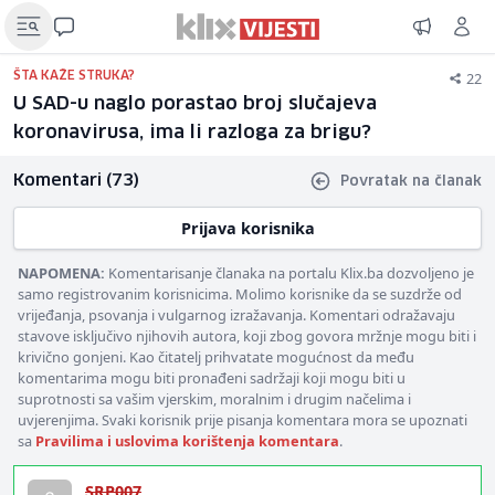
22
ŠTA KAŽE STRUKA?
U SAD-u naglo porastao broj slučajeva
koronavirusa, ima li razloga za brigu?
Komentari (73)
Povratak na članak
Prijava korisnika
NAPOMENA:
Komentarisanje članaka na portalu Klix.ba dozvoljeno je
samo registrovanim korisnicima. Molimo korisnike da se suzdrže od
vrijeđanja, psovanja i vulgarnog izražavanja. Komentari odražavaju
stavove isključivo njihovih autora, koji zbog govora mržnje mogu biti i
krivično gonjeni. Kao čitatelj prihvatate mogućnost da među
komentarima mogu biti pronađeni sadržaji koji mogu biti u
suprotnosti sa vašim vjerskim, moralnim i drugim načelima i
uvjerenjima. Svaki korisnik prije pisanja komentara mora se upoznati
sa
Pravilima i uslovima korištenja komentara
.
SRP007