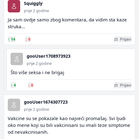
Squiggly
prije 2 godine
Ja sam ovdje samo zbog komentara, da vidim sta kaze
struka...
↑
14
↓
0
Prijavi
gooUser1708973923
prije 2 godine
Što više seksa i ne brigaj
↑
4
↓
0
Prijavi
gooUser1674307723
prije 2 godine
Vakcine su se pokazale kao najveći promašaj. Svi ljudi
oko mene koji su bili vakcinisani su imali teze simptome
od nevakcinisanih.