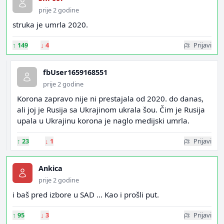
prije 2 godine
struka je umrla 2020.
↑
149
↓
4
Prijavi
fbUser1659168551
prije 2 godine
Korona zapravo nije ni prestajala od 2020. do danas,
ali joj je Rusija sa Ukrajinom ukrala šou. Čim je Rusija
upala u Ukrajinu korona je naglo medijski umrla.
↑
23
↓
1
Prijavi
Ankica
prije 2 godine
i baš pred izbore u SAD ... Kao i prošli put.
↑
95
↓
3
Prijavi