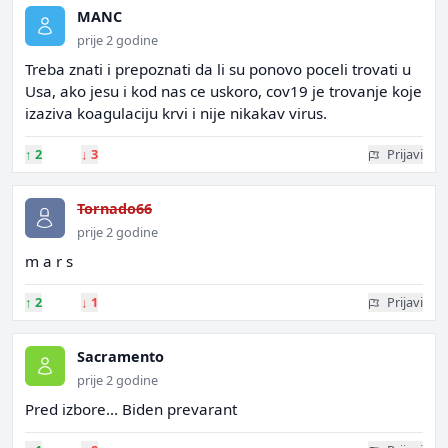
MANC
prije 2 godine
Treba znati i prepoznati da li su ponovo poceli trovati u
Usa, ako jesu i kod nas ce uskoro, cov19 je trovanje koje
izaziva koagulaciju krvi i nije nikakav virus.
↑
2
↓
3
Prijavi
Tornado66
prije 2 godine
m a r s
↑
2
↓
1
Prijavi
Sacramento
prije 2 godine
Pred izbore... Biden prevarant