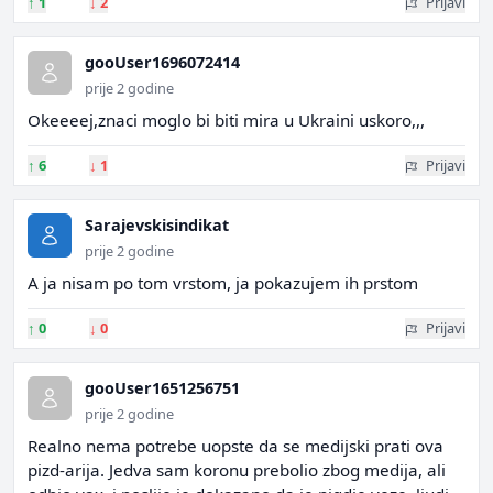
↑
1
↓
2
Prijavi
gooUser1696072414
prije 2 godine
Okeeeej,znaci moglo bi biti mira u Ukraini uskoro,,,
↑
6
↓
1
Prijavi
Sarajevskisindikat
prije 2 godine
A ja nisam po tom vrstom, ja pokazujem ih prstom
↑
0
↓
0
Prijavi
gooUser1651256751
prije 2 godine
Realno nema potrebe uopste da se medijski prati ova
pizd-arija. Jedva sam koronu prebolio zbog medija, ali