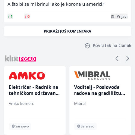
A što bi se mi brinuli ako je korona u americi?
↑
1
↓
0
Prijavi
PRIKAŽI JOŠ KOMENTARA
Povratak na članak
Električar - Radnik na
Voditelj - Poslovođa
tehničkom održavanju
radova na gradilištu
(m/ž)
(m/ž)
Amko komerc
Mibral
Sarajevo
Sarajevo