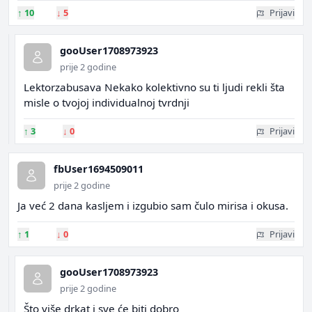
↑
10
↓
5
Prijavi
gooUser1708973923
prije 2 godine
Lektorzabusava Nekako kolektivno su ti ljudi rekli šta
misle o tvojoj individualnoj tvrdnji
↑
3
↓
0
Prijavi
fbUser1694509011
prije 2 godine
Ja već 2 dana kasljem i izgubio sam čulo mirisa i okusa.
↑
1
↓
0
Prijavi
gooUser1708973923
prije 2 godine
Što više drkat i sve će biti dobro