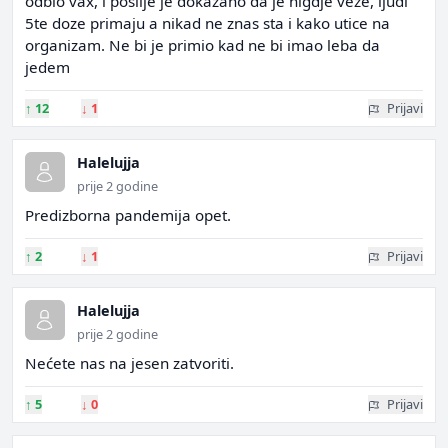
odbio vax, i poslije je dokazano da je nigdje veze, ljudi
5te doze primaju a nikad ne znas sta i kako utice na
organizam. Ne bi je primio kad ne bi imao leba da
jedem
↑
12
↓
1
Prijavi
Halelujja
prije 2 godine
Predizborna pandemija opet.
↑
2
↓
1
Prijavi
Halelujja
prije 2 godine
Nećete nas na jesen zatvoriti.
↑
5
↓
0
Prijavi