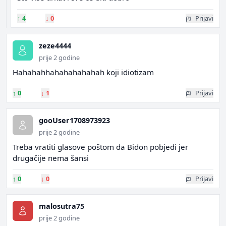
↑
4
↓
0
Prijavi
zeze4444
prije 2 godine
Hahahahhahahahahahah koji idiotizam
↑
0
↓
1
Prijavi
gooUser1708973923
prije 2 godine
Treba vratiti glasove poštom da Bidon pobjedi jer
drugačije nema šansi
↑
0
↓
0
Prijavi
malosutra75
prije 2 godine