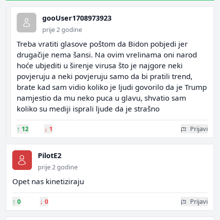
gooUser1708973923
prije 2 godine
Treba vratiti glasove poštom da Bidon pobjedi jer
drugačije nema šansi. Na ovim vrelinama oni narod
hoće ubjediti u širenje virusa što je najgore neki
povjeruju a neki povjeruju samo da bi pratili trend,
brate kad sam vidio koliko je ljudi govorilo da je Trump
namjestio da mu neko puca u glavu, shvatio sam
koliko su mediji isprali ljude da je strašno
↑
12
↓
1
Prijavi
PilotE2
prije 2 godine
Opet nas kinetiziraju
↑
0
↓
0
Prijavi