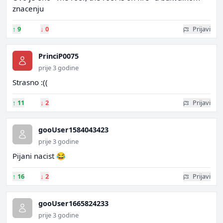
znacenju
↑
9
↓
0
Prijavi
PrinciP0075
prije 3 godine
Strasno :((
↑
11
↓
2
Prijavi
gooUser1584043423
prije 3 godine
Pijani nacist 😂
↑
16
↓
2
Prijavi
gooUser1665824233
prije 3 godine