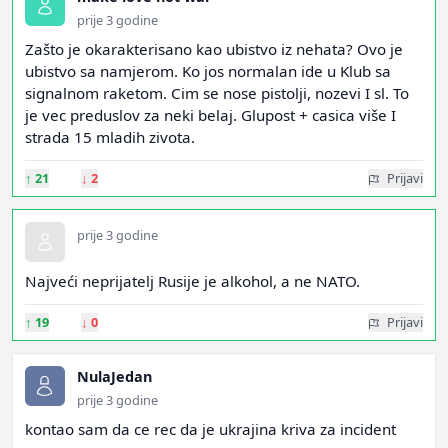
prije 3 godine
Zašto je okarakterisano kao ubistvo iz nehata? Ovo je
ubistvo sa namjerom. Ko jos normalan ide u Klub sa
signalnom raketom. Cim se nose pistolji, nozevi I sl. To
je vec preduslov za neki belaj. Glupost + casica više I
strada 15 mladih zivota.
↑
21
↓
2
Prijavi
prije 3 godine
Najveći neprijatelj Rusije je alkohol, a ne NATO.
↑
19
↓
0
Prijavi
NulaJedan
prije 3 godine
kontao sam da ce rec da je ukrajina kriva za incident