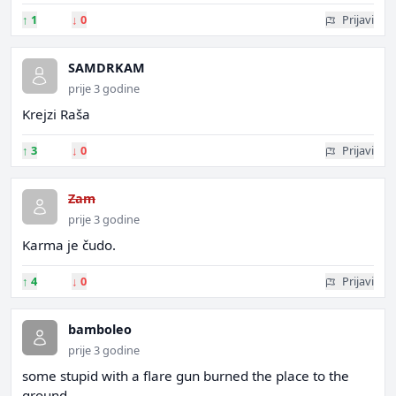
↑
1
↓
0
Prijavi
SAMDRKAM
prije 3 godine
Krejzi Raša
↑
3
↓
0
Prijavi
Zam
prije 3 godine
Karma je čudo.
↑
4
↓
0
Prijavi
bamboleo
prije 3 godine
some stupid with a flare gun burned the place to the
ground