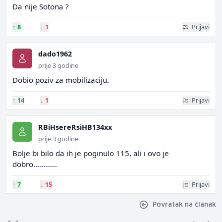
Da nije Sotona ?
↑
8
↓
1
Prijavi
dado1962
prije 3 godine
Dobio poziv za mobilizaciju.
↑
14
↓
1
Prijavi
RBiHsereRsiHB134xx
prije 3 godine
Bolje bi bilo da ih je poginulo 115, ali i ovo je
dobro............
↑
7
↓
15
Prijavi
Povratak na članak