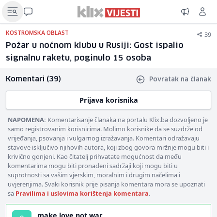
39
KOSTROMSKA OBLAST
Požar u noćnom klubu u Rusiji: Gost ispalio
signalnu raketu, poginulo 15 osoba
Komentari (39)
Povratak na članak
Prijava korisnika
NAPOMENA:
Komentarisanje članaka na portalu Klix.ba dozvoljeno je
samo registrovanim korisnicima. Molimo korisnike da se suzdrže od
vrijeđanja, psovanja i vulgarnog izražavanja. Komentari odražavaju
stavove isključivo njihovih autora, koji zbog govora mržnje mogu biti i
krivično gonjeni. Kao čitatelj prihvatate mogućnost da među
komentarima mogu biti pronađeni sadržaji koji mogu biti u
suprotnosti sa vašim vjerskim, moralnim i drugim načelima i
uvjerenjima. Svaki korisnik prije pisanja komentara mora se upoznati
sa
Pravilima i uslovima korištenja komentara
.
make love not war