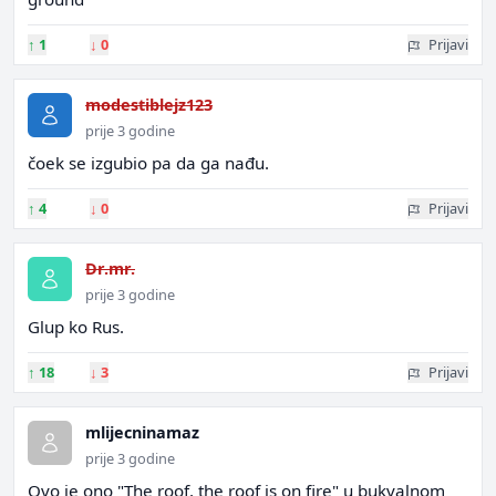
↑
1
↓
0
Prijavi
modestiblejz123
prije 3 godine
čoek se izgubio pa da ga nađu.
↑
4
↓
0
Prijavi
Dr.mr.
prije 3 godine
Glup ko Rus.
↑
18
↓
3
Prijavi
mlijecninamaz
prije 3 godine
Ovo je ono "The roof, the roof is on fire" u bukvalnom