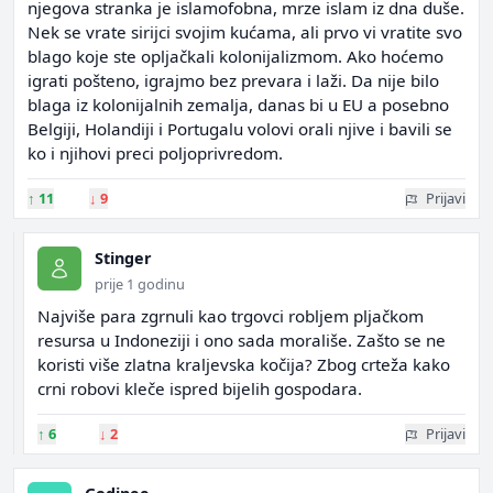
njegova stranka je islamofobna, mrze islam iz dna duše.
Nek se vrate sirijci svojim kućama, ali prvo vi vratite svo
blago koje ste opljačkali kolonijalizmom. Ako hoćemo
igrati pošteno, igrajmo bez prevara i laži. Da nije bilo
blaga iz kolonijalnih zemalja, danas bi u EU a posebno
Belgiji, Holandiji i Portugalu volovi orali njive i bavili se
ko i njihovi preci poljoprivredom.
↑
11
↓
9
Prijavi
Stinger
prije 1 godinu
Najviše para zgrnuli kao trgovci robljem pljačkom
resursa u Indoneziji i ono sada morališe. Zašto se ne
koristi više zlatna kraljevska kočija? Zbog crteža kako
crni robovi kleče ispred bijelih gospodara.
↑
6
↓
2
Prijavi