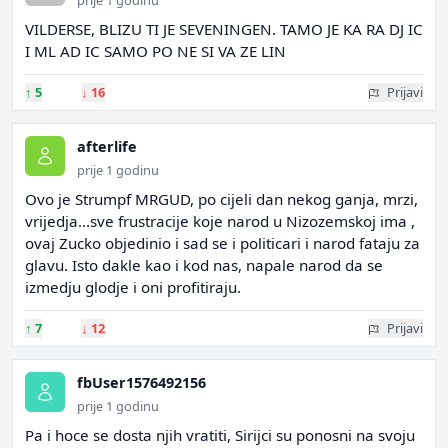
prije 1 godinu
VILDERSE, BLIZU TI JE SEVENINGEN. TAMO JE KA RA DJ IC
I ML AD IC SAMO PO NE SI VA ZE LIN
↑
5
↓
16
Prijavi
afterlife
prije 1 godinu
Ovo je Strumpf MRGUD, po cijeli dan nekog ganja, mrzi,
vrijedja...sve frustracije koje narod u Nizozemskoj ima ,
ovaj Zucko objedinio i sad se i politicari i narod fataju za
glavu. Isto dakle kao i kod nas, napale narod da se
izmedju glodje i oni profitiraju.
↑
7
↓
12
Prijavi
fbUser1576492156
prije 1 godinu
Pa i hoce se dosta njih vratiti, Sirijci su ponosni na svoju