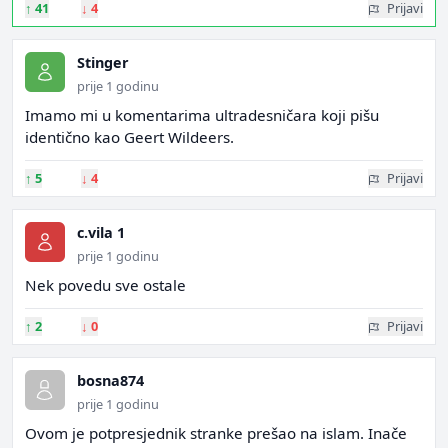
↑
41
↓
4
Prijavi
Stinger
prije 1 godinu
Imamo mi u komentarima ultradesničara koji pišu
identično kao Geert Wildeers.
↑
5
↓
4
Prijavi
c.vila 1
prije 1 godinu
Nek povedu sve ostale
↑
2
↓
0
Prijavi
bosna874
prije 1 godinu
Ovom je potpresjednik stranke prešao na islam. Inače