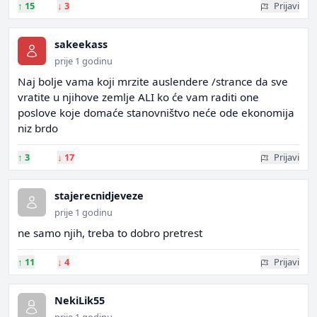
↑
15
↓
3
Prijavi
sakeekass
prije 1 godinu
Naj bolje vama koji mrzite auslendere /strance da sve
vratite u njihove zemlje ALI ko će vam raditi one
poslove koje domaće stanovništvo neće ode ekonomija
niz brdo
↑
3
↓
17
Prijavi
stajerecnidjeveze
prije 1 godinu
ne samo njih, treba to dobro pretrest
↑
11
↓
4
Prijavi
NekiLik55