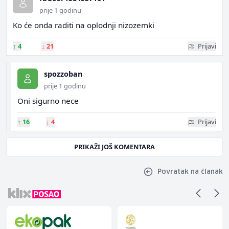
prije 1 godinu
Ko će onda raditi na oplodnji nizozemki
↑
4
↓
21
Prijavi
spozzoban
prije 1 godinu
Oni sigurno nece
↑
16
↓
4
Prijavi
PRIKAŽI JOŠ KOMENTARA
Povratak na članak