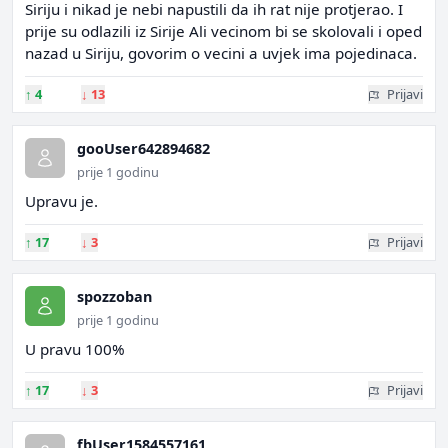
Siriju i nikad je nebi napustili da ih rat nije protjerao. I
prije su odlazili iz Sirije Ali vecinom bi se skolovali i oped
nazad u Siriju, govorim o vecini a uvjek ima pojedinaca.
↑
4
↓
13
Prijavi
gooUser642894682
prije 1 godinu
Upravu je.
↑
17
↓
3
Prijavi
spozzoban
prije 1 godinu
U pravu 100%
↑
17
↓
3
Prijavi
fbUser1584557161