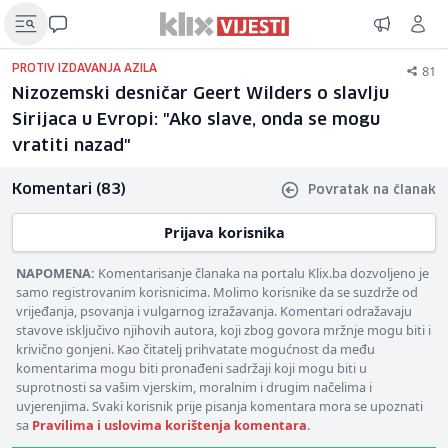
81
PROTIV IZDAVANJA AZILA
Nizozemski desničar Geert Wilders o slavlju
Sirijaca u Evropi: "Ako slave, onda se mogu
vratiti nazad"
Komentari (83)
Povratak na članak
Prijava korisnika
NAPOMENA:
Komentarisanje članaka na portalu Klix.ba dozvoljeno je
samo registrovanim korisnicima. Molimo korisnike da se suzdrže od
vrijeđanja, psovanja i vulgarnog izražavanja. Komentari odražavaju
stavove isključivo njihovih autora, koji zbog govora mržnje mogu biti i
krivično gonjeni. Kao čitatelj prihvatate mogućnost da među
komentarima mogu biti pronađeni sadržaji koji mogu biti u
suprotnosti sa vašim vjerskim, moralnim i drugim načelima i
uvjerenjima. Svaki korisnik prije pisanja komentara mora se upoznati
sa
Pravilima i uslovima korištenja komentara
.