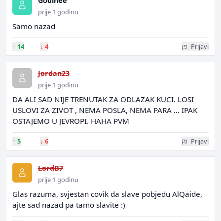
Godinee
prije 1 godinu
Samo nazad
↑
14
↓
4
Prijavi
Jordan23
prije 1 godinu
DA ALI SAD NIJE TRENUTAK ZA ODLAZAK KUCI. LOSI
USLOVI ZA ZIVOT , NEMA POSLA, NEMA PARA ... IPAK
OSTAJEMO U JEVROPI. HAHA PVM
↑
5
↓
6
Prijavi
LordB7
prije 1 godinu
Glas razuma, svjestan covik da slave pobjedu AlQaide,
ajte sad nazad pa tamo slavite :)