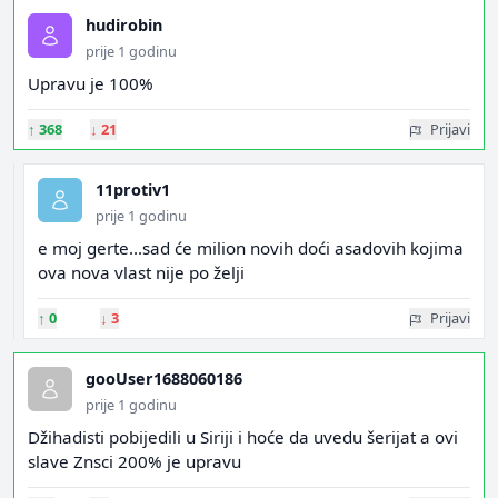
hudirobin
prije 1 godinu
Upravu je 100%
↑
368
↓
21
Prijavi
11protiv1
prije 1 godinu
e moj gerte...sad će milion novih doći asadovih kojima
ova nova vlast nije po želji
↑
0
↓
3
Prijavi
gooUser1688060186
prije 1 godinu
Džihadisti pobijedili u Siriji i hoće da uvedu šerijat a ovi
slave Znsci 200% je upravu