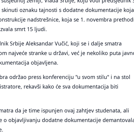
 susjednoj zemlji, Vlada Srbije, koju vodi predsjednik
e skinuti oznaku tajnosti s dodatne dokumentacije koja
onstrukcije nadstrešnice, koja se 1. novembra pretho
azvala smrt 15 ljudi.
ik Srbije Aleksandar Vučić, koji se i dalje smatra
m najveće stranke u državi, već je nekoliko puta javn
kumentacija objavljena.
bra održao press konferenciju "u svom stilu" i na stol
istratore, rekavši kako će sva dokumentacija biti
matra da je time ispunjen ovaj zahtjev studenata, ali
je o objavljivanju dodatne dokumentacije demantoval
e.