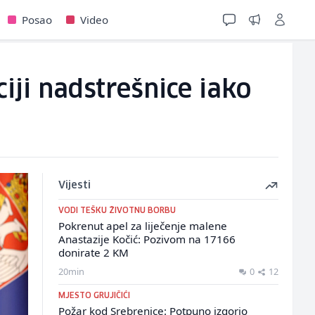
Posao
Video
iji nadstrešnice iako
Vijesti
VODI TEŠKU ŽIVOTNU BORBU
Pokrenut apel za liječenje malene
Anastazije Kočić: Pozivom na 17166
donirate 2 KM
20min
0
12
MJESTO GRUJIČIĆI
Požar kod Srebrenice: Potpuno izgorio