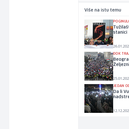
Više na istu temu
POGINUL
Tužila
stanici
26.01.202
DOK TRA
Beograd
Željezn
25.01.202
JEDAN O
Da li V
nadstr
12.12.202