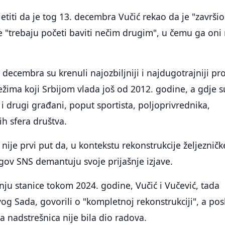
etiti da je tog 13. decembra Vučić rekao da je "završio
e "trebaju početi baviti nečim drugim", u čemu ga oni 
decembra su krenuli najozbiljniji i najdugotrajniji pro
ežima koji Srbijom vlada još od 2012. godine, a gdje s
 i drugi građani, poput sportista, poljoprivrednika,
ih sfera društva.
 nije prvi put da, u kontekstu rekonstrukcije željezničk
jegov SNS demantuju svoje prijašnje izjave.
nju stanice tokom 2024. godine, Vučić i Vučević, tada
g Sada, govorili o "kompletnoj rekonstrukciji", a posl
a nadstrešnica nije bila dio radova.