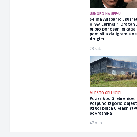
USKORO NA SFF-U
Selma Alispahić ususret
o "Ay Carmeli": Dragan 
bi bio ponosan; nikada
pomislila da igram s n
drugim
23 sata
MJESTO GRUJIČIĆI
Požar kod Srebrenice:
Potpuno izgorio objekt
uzgoj pilića u vlasništv
povratnika
47 min