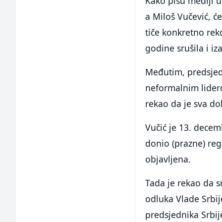
Kako pišu mediji u
a Miloš Vučević, ć
tiče konkretno rek
godine srušila i iz
Međutim, predsjedn
neformalnim lidero
rekao da je sva do
Vučić je 13. decem
donio (prazne) reg
objavljena.
Tada je rekao da s
odluka Vlade Srbi
predsjednika Srbij