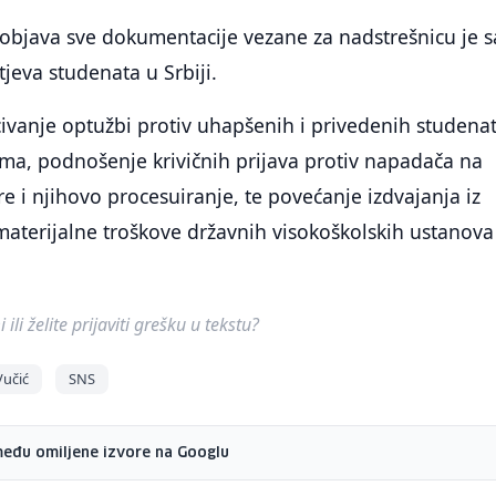
 objava sve dokumentacije vezane za nadstrešnicu je 
tjeva studenata u Srbiji.
civanje optužbi protiv uhapšenih i privedenih studenat
ma, podnošenje krivičnih prijava protiv napadača na
re i njihovo procesuiranje, te povećanje izdvajanja iz
materijalne troškove državnih visokoškolskih ustanova
ili želite prijaviti grešku u tekstu?
Vučić
SNS
među omiljene izvore na Googlu