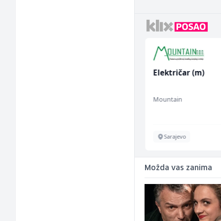
Accounting Associate
Električar (m)
(m/f)
Jitasa
Mountain
Više lokacija
Sarajevo
Možda vas zanima