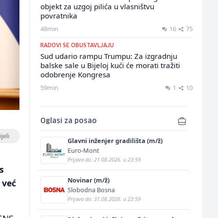
objekt za uzgoj pilića u vlasništvu
povratnika
48min
16
75
RADOVI SE OBUSTAVLJAJU
Sud udario rampu Trumpu: Za izgradnju
balske sale u Bijeloj kući će morati tražiti
odobrenje Kongresa
59min
1
10
Oglasi za posao
jeli
Glavni inženjer gradilišta (m/ž)
Euro-Mont
Prijava do: 21.08.2026. u 23:59
s
Novinar (m/ž)
 već
Slobodna Bosna
Prijava do: 31.08.2026. u 23:59