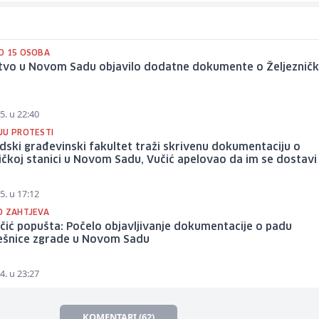
O 15 OSOBA
štvo u Novom Sadu objavilo dodatne dokumente o Željezničk
5. u 22:40
JU PROTESTI
ski građevinski fakultet traži skrivenu dokumentaciju o
ičkoj stanici u Novom Sadu, Vučić apelovao da im se dostavi
5. u 17:12
D ZAHTJEVA
učić popušta: Počelo objavljivanje dokumentacije o padu
ešnice zgrade u Novom Sadu
4. u 23:27
KOMENTARI (62)