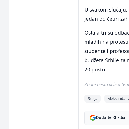
U svakom slučaju,
jedan od četiri zah
Ostala tri su odba
mladih na protesti
studente i profeso
budžeta Srbije za 
20 posto.
Znate nešto više o temi 
Srbija
Aleksandar 
Dodajte Klix.ba 