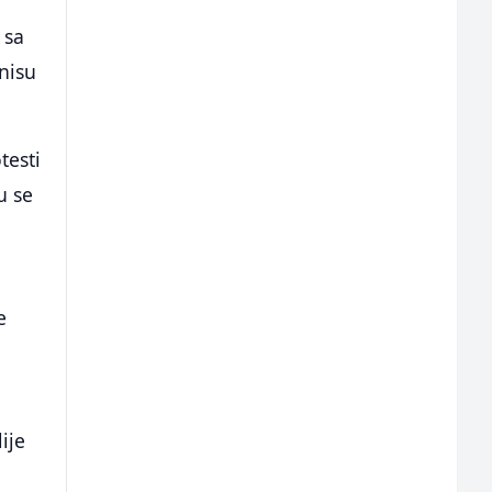
 sa
nisu
testi
u se
e
ije