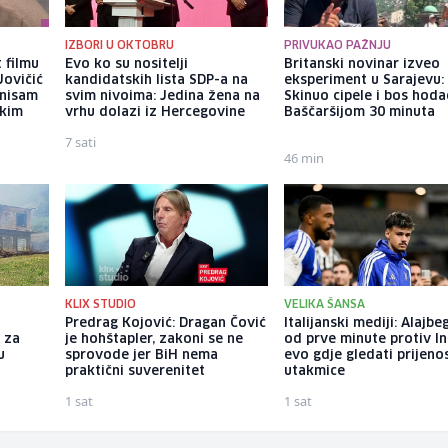
IZBORI U OKTOBRU
PRIVUKAO PAŽNJU
 filmu
Evo ko su nositelji
Britanski novinar izveo
Jovičić
kandidatskih lista SDP-a na
eksperiment u Sarajevu:
 nisam
svim nivoima: Jedina žena na
Skinuo cipele i bos hod
ekim
vrhu dolazi iz Hercegovine
Baščaršijom 30 minuta
7 sati
46 min
KLIX STUDIO
VELIKA ŠANSA
Predrag Kojović: Dragan Čović
Italijanski mediji: Alajbe
 za
je hohštapler, zakoni se ne
od prve minute protiv In
u
sprovode jer BiH nema
evo gdje gledati prijeno
praktični suverenitet
utakmice
1 sat
1 sat