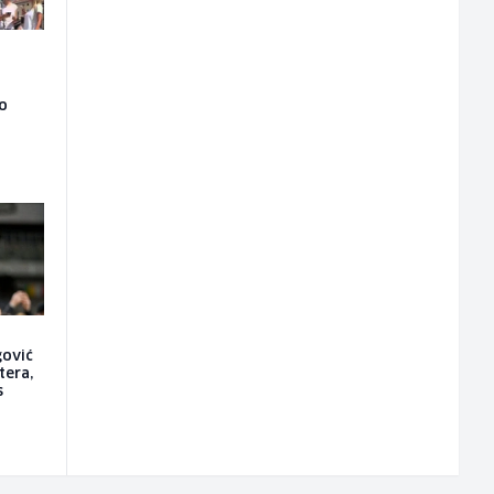
ao
gović
tera,
s