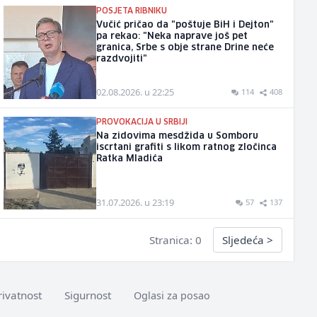
POSJETA RIBNIKU
Vučić pričao da "poštuje BiH i Dejton"
pa rekao: "Neka naprave još pet
granica, Srbe s obje strane Drine neće
razdvojiti"
02.08.2026. u 22:25
114
408
PROVOKACIJA U SRBIJI
Na zidovima mesdžida u Somboru
iscrtani grafiti s likom ratnog zločinca
Ratka Mladića
31.07.2026. u 23:19
57
137
Stranica: 0
Sljedeća
>
rivatnost
Sigurnost
Oglasi za posao