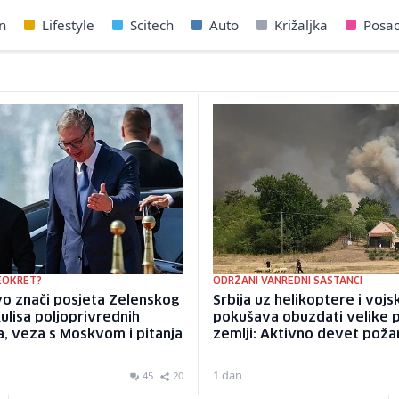
n
Lifestyle
Scitech
Auto
Križaljka
Posa
EOKRET?
ODRŽANI VANREDNI SASTANCI
o znači posjeta Zelenskog
Srbija uz helikoptere i vojs
 kulisa poljoprivrednih
pokušava obuzdati velike 
, veza s Moskvom i pitanja
zemlji: Aktivno devet poža
1 dan
45
20