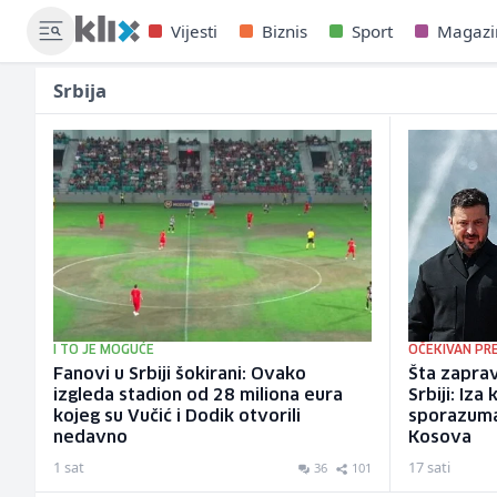
Vijesti
Biznis
Sport
Magazi
Srbija
I TO JE MOGUĆE
OČEKIVAN PR
Fanovi u Srbiji šokirani: Ovako
Šta zaprav
izgleda stadion od 28 miliona eura
Srbiji: Iza
kojeg su Vučić i Dodik otvorili
sporazuma
nedavno
Kosova
1 sat
17 sati
36
101