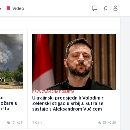
o
Video
PRVA ZVANIČNA POSJETA
ku
Ukrajinski predsjednik Volodimir
požare u
Zelenski stigao u Srbiju: Sutra se
rišta
sastaje s Aleksandrom Vučićem
1 dan
17
8
35
26