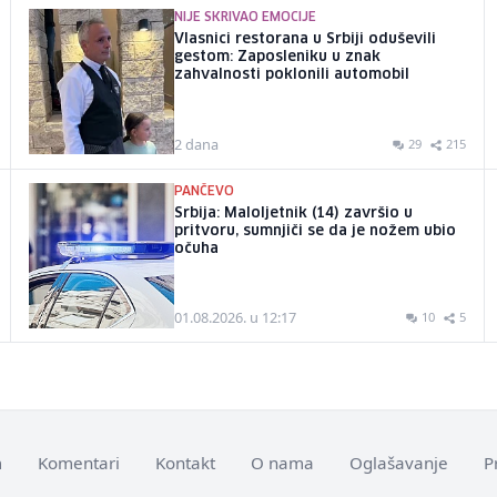
NIJE SKRIVAO EMOCIJE
Vlasnici restorana u Srbiji oduševili
gestom: Zaposleniku u znak
zahvalnosti poklonili automobil
2 dana
29
215
PANČEVO
Srbija: Maloljetnik (14) završio u
pritvoru, sumnjiči se da je nožem ubio
očuha
01.08.2026. u 12:17
10
5
m
Komentari
Kontakt
O nama
Oglašavanje
P