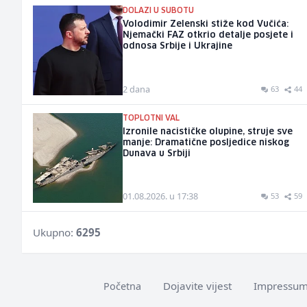
DOLAZI U SUBOTU
Volodimir Zelenski stiže kod Vučića:
Njemački FAZ otkrio detalje posjete i
odnosa Srbije i Ukrajine
2 dana
63
44
TOPLOTNI VAL
Izronile nacističke olupine, struje sve
manje: Dramatične posljedice niskog
Dunava u Srbiji
01.08.2026. u 17:38
53
59
Ukupno:
6295
Dojavite vijest
Impressu
Početna