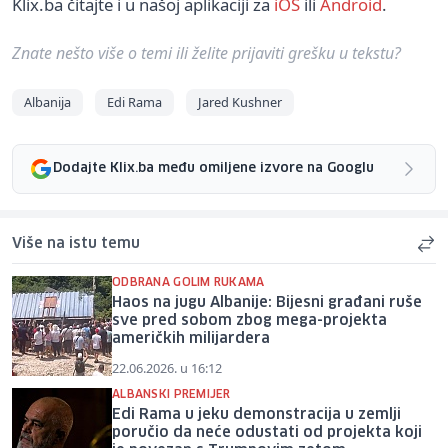
Klix.ba čitajte i u našoj aplikaciji za
iOS
ili
Android
.
Znate nešto više o temi ili želite prijaviti grešku u tekstu?
Albanija
Edi Rama
Jared Kushner
Dodajte Klix.ba među omiljene izvore na Googlu
Više na istu temu
ODBRANA GOLIM RUKAMA
Haos na jugu Albanije: Bijesni građani ruše
sve pred sobom zbog mega-projekta
američkih milijardera
22.06.2026. u 16:12
ALBANSKI PREMIJER
Edi Rama u jeku demonstracija u zemlji
poručio da neće odustati od projekta koji