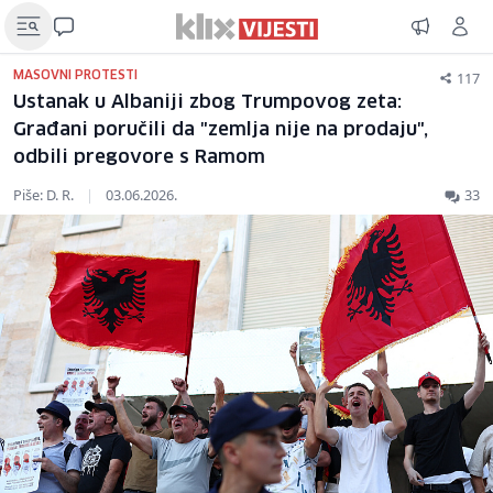
117
MASOVNI PROTESTI
Ustanak u Albaniji zbog Trumpovog zeta:
Građani poručili da "zemlja nije na prodaju",
odbili pregovore s Ramom
Piše: D. R.
|
03.06.2026.
33