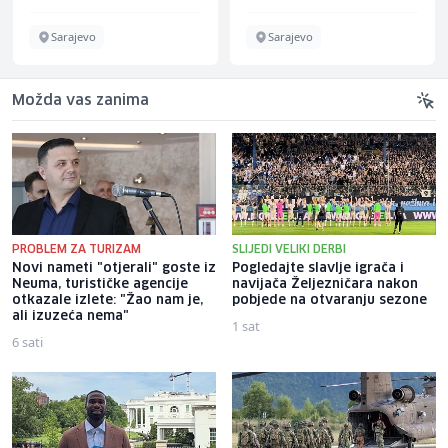
Sarajevo
Sarajevo
Možda vas zanima
PROBLEM ZA TURIZAM
SLIJEDI VELIKI DERBI
Novi nameti "otjerali" goste iz
Pogledajte slavlje igrača i
Neuma, turističke agencije
navijača Željezničara nakon
otkazale izlete: "Žao nam je,
pobjede na otvaranju sezone
ali izuzeća nema"
1 sat
6 sati