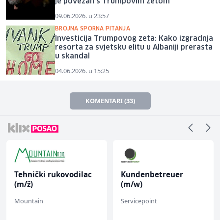
je povezan s Trumpovim zetom
09.06.2026. u 23:57
BROJNA SPORNA PITANJA
Investicija Trumpovog zeta: Kako izgradnja
resorta za svjetsku elitu u Albaniji prerasta
u skandal
04.06.2026. u 15:25
KOMENTARI (33)
Tehnički rukovodilac
Kundenbetreuer
(m/ž)
(m/w)
Mountain
Servicepoint