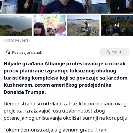
+4
(Foto: Reuters)
Podijeli
Poslušajte članak
Hiljade građana Albanije protestovalo je u utorak
protiv planirane izgradnje luksuznog obalnog
turističkog kompleksa koji se povezuje sa Jaredom
Kushnerom, zetom američkog predsjednika
Donalda Trumpa.
Demonstranti su od vlade zatražili hitnu blokadu ovog
projekta, izražavajući oštru zabrinutost zbog
potencijalnog uništavanja okoliša i sumnji na korupciju.
Tokom demonstracija u glavnom gradu Tirani,