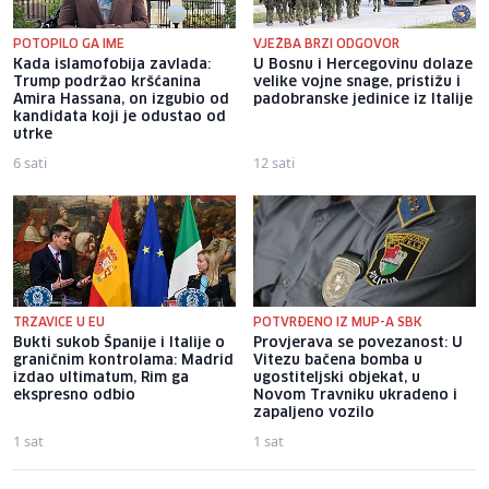
POTOPILO GA IME
VJEŽBA BRZI ODGOVOR
Kada islamofobija zavlada:
U Bosnu i Hercegovinu dolaze
Trump podržao kršćanina
velike vojne snage, pristižu i
Amira Hassana, on izgubio od
padobranske jedinice iz Italije
kandidata koji je odustao od
utrke
6 sati
12 sati
TRZAVICE U EU
POTVRĐENO IZ MUP-A SBK
Bukti sukob Španije i Italije o
Provjerava se povezanost: U
graničnim kontrolama: Madrid
Vitezu bačena bomba u
izdao ultimatum, Rim ga
ugostiteljski objekat, u
ekspresno odbio
Novom Travniku ukradeno i
zapaljeno vozilo
1 sat
1 sat