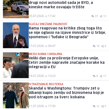
drugi novi automobil sada je BYD, a
kineske marke osvajaju tržište
25.07.2026. u 17:42
37
13
SLUČAJ SNEŽANE PAUNOVIĆ
Rama reagovao na kritike zbog toga što
se nije oglasio na izjave ministrice iz Srbije,
spomenuo i "luđake iz Beograda"
17.07.2026. u 09:47
18
8
MEĐU NJIMA I UKRAJINA
Veliki dan za proširenje Evropske unije,
četiri zemlje napravile značajne korake ka
integraciji u EU
14.07.2026. u 13:23
8
17
ISTRAŽIVANJE REUTERSA
Skandal u Washingtonu: Trumpov zet u
Albaniji kupio zemlju od biznismena koji je
pod istragom za šverc kokaina
11.07.2026. u 17:30
12
0