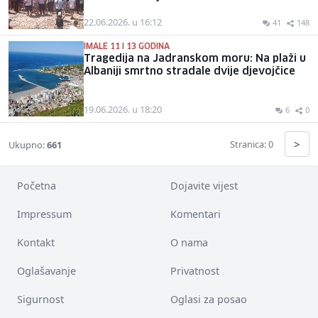
22.06.2026. u 16:12
41
148
IMALE 11 I 13 GODINA
Tragedija na Jadranskom moru: Na plaži u
Albaniji smrtno stradale dvije djevojčice
19.06.2026. u 18:20
6
0
>
Stranica: 0
Ukupno:
661
Početna
Dojavite vijest
Impressum
Komentari
Kontakt
O nama
Oglašavanje
Privatnost
Sigurnost
Oglasi za posao