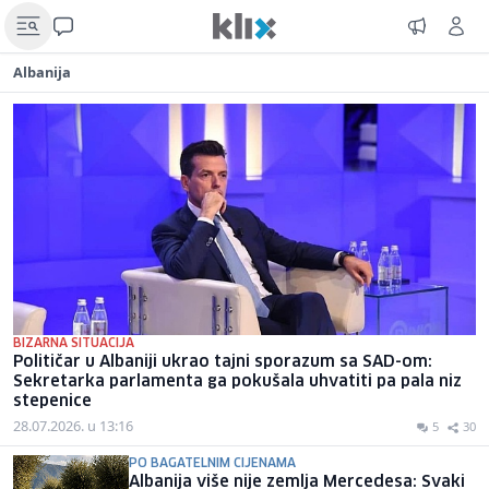
Albanija
BIZARNA SITUACIJA
Političar u Albaniji ukrao tajni sporazum sa SAD-om:
Sekretarka parlamenta ga pokušala uhvatiti pa pala niz
stepenice
28.07.2026. u 13:16
5
30
PO BAGATELNIM CIJENAMA
Albanija više nije zemlja Mercedesa: Svaki