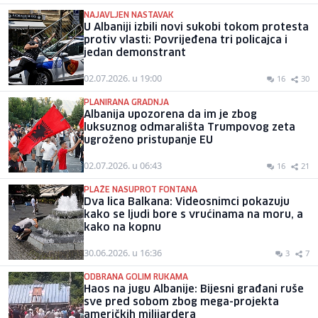
NAJAVLJEN NASTAVAK
U Albaniji izbili novi sukobi tokom protesta
protiv vlasti: Povrijeđena tri policajca i
jedan demonstrant
02.07.2026. u 19:00
16
30
PLANIRANA GRADNJA
Albanija upozorena da im je zbog
luksuznog odmarališta Trumpovog zeta
ugroženo pristupanje EU
02.07.2026. u 06:43
16
21
PLAŽE NASUPROT FONTANA
Dva lica Balkana: Videosnimci pokazuju
kako se ljudi bore s vrućinama na moru, a
kako na kopnu
30.06.2026. u 16:36
3
7
ODBRANA GOLIM RUKAMA
Haos na jugu Albanije: Bijesni građani ruše
sve pred sobom zbog mega-projekta
američkih milijardera