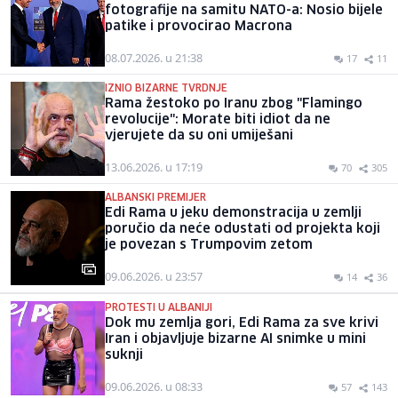
fotografije na samitu NATO-a: Nosio bijele
patike i provocirao Macrona
08.07.2026. u 21:38
17
11
IZNIO BIZARNE TVRDNJE
Rama žestoko po Iranu zbog "Flamingo
revolucije": Morate biti idiot da ne
vjerujete da su oni umiješani
13.06.2026. u 17:19
70
305
ALBANSKI PREMIJER
Edi Rama u jeku demonstracija u zemlji
poručio da neće odustati od projekta koji
je povezan s Trumpovim zetom
09.06.2026. u 23:57
14
36
PROTESTI U ALBANIJI
Dok mu zemlja gori, Edi Rama za sve krivi
Iran i objavljuje bizarne AI snimke u mini
suknji
09.06.2026. u 08:33
57
143