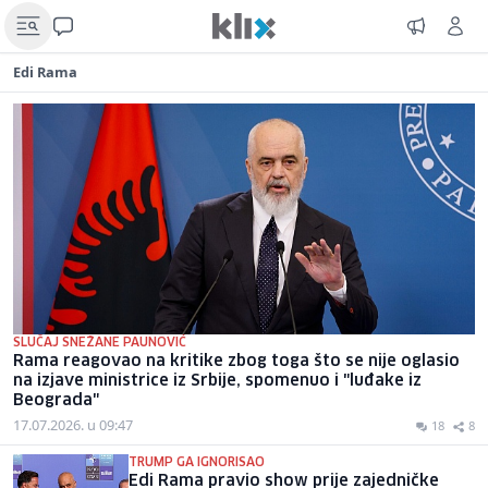
Edi Rama
SLUČAJ SNEŽANE PAUNOVIĆ
Rama reagovao na kritike zbog toga što se nije oglasio
na izjave ministrice iz Srbije, spomenuo i "luđake iz
Beograda"
17.07.2026. u 09:47
18
8
TRUMP GA IGNORISAO
Edi Rama pravio show prije zajedničke