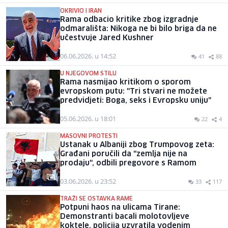
OKRIVIO I IRAN
Rama odbacio kritike zbog izgradnje
odmarališta: Nikoga ne bi bilo briga da ne
učestvuje Jared Kushner
06.06.2026. u 14:52
41
88
U NJEGOVOM STILU
Rama nasmijao kritikom o sporom
evropskom putu: "Tri stvari ne možete
predvidjeti: Boga, seks i Evropsku uniju"
05.06.2026. u 18:01
22
4
MASOVNI PROTESTI
Ustanak u Albaniji zbog Trumpovog zeta:
Građani poručili da "zemlja nije na
prodaju", odbili pregovore s Ramom
03.06.2026. u 23:52
33
117
TRAŽI SE OSTAVKA RAME
Potpuni haos na ulicama Tirane:
Demonstranti bacali molotovljeve
koktele, policija uzvratila vodenim