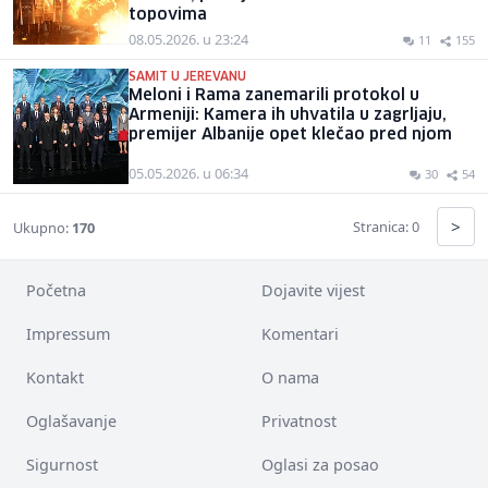
topovima
08.05.2026. u 23:24
11
155
SAMIT U JEREVANU
Meloni i Rama zanemarili protokol u
Armeniji: Kamera ih uhvatila u zagrljaju,
premijer Albanije opet klečao pred njom
05.05.2026. u 06:34
30
54
>
Stranica: 0
Ukupno:
170
Početna
Dojavite vijest
Impressum
Komentari
Kontakt
O nama
Oglašavanje
Privatnost
Sigurnost
Oglasi za posao