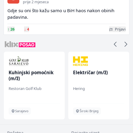
prije 2 mjeseca
Gdje su oni što kažu samo u BiH haos nakon obinih
padavina.
↑
26
↓
4
Prijavi
Kuhinjski pomoćnik
Električar (m/ž)
(m/ž)
Restoran Golf Klub
Hering
Sarajevo
Široki Brijeg
Početna
Dojavite vijest