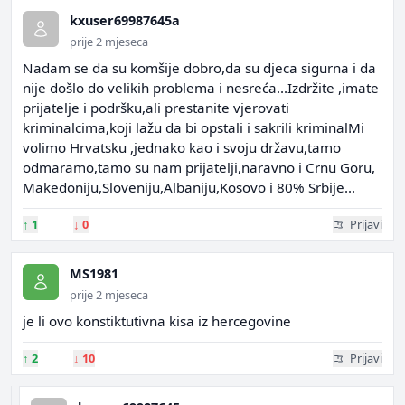
kxuser69987645a
prije 2 mjeseca
Nadam se da su komšije dobro,da su djeca sigurna i da
nije došlo do velikih problema i nesreća...Izdržite ,imate
prijatelje i podršku,ali prestanite vjerovati
kriminalcima,koji lažu da bi opstali i sakrili kriminalMi
volimo Hrvatsku ,jednako kao i svoju državu,tamo
odmaramo,tamo su nam prijatelji,naravno i Crnu Goru,
Makedoniju,Sloveniju,Albaniju,Kosovo i 80% Srbije...
↑
1
↓
0
Prijavi
MS1981
prije 2 mjeseca
je li ovo konstiktutivna kisa iz hercegovine
↑
2
↓
10
Prijavi