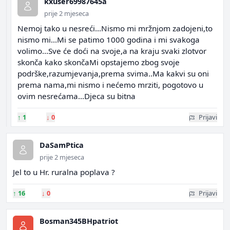
kxuser69987645a
prije 2 mjeseca
Nemoj tako u nesreći...Nismo mi mržnjom zadojeni,to
nismo mi...Mi se patimo 1000 godina i mi svakoga
volimo...Sve će doći na svoje,a na kraju svaki zlotvor
skonča kako skončaMi opstajemo zbog svoje
podrške,razumjevanja,prema svima..Ma kakvi su oni
prema nama,mi nismo i nećemo mrziti, pogotovo u
ovim nesrećama...Djeca su bitna
↑
1
↓
0
Prijavi
DaSamPtica
prije 2 mjeseca
Jel to u Hr. ruralna poplava ?
↑
16
↓
0
Prijavi
Bosman345BHpatriot