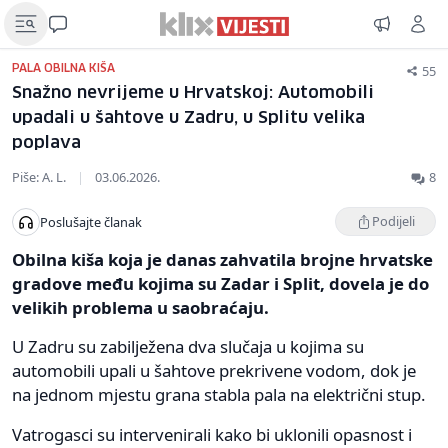
55
PALA OBILNA KIŠA
Snažno nevrijeme u Hrvatskoj: Automobili
upadali u šahtove u Zadru, u Splitu velika
poplava
Piše: A. L.
|
03.06.2026.
8
Podijeli
Poslušajte članak
Obilna kiša koja je danas zahvatila brojne hrvatske
gradove među kojima su Zadar i Split, dovela je do
velikih problema u saobraćaju.
U Zadru su zabilježena dva slučaja u kojima su
automobili upali u šahtove prekrivene vodom, dok je
na jednom mjestu grana stabla pala na električni stup.
Vatrogasci su intervenirali kako bi uklonili opasnost i