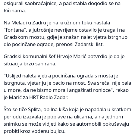
osigurali saobraćajnice, a pad stabla dogodio se na
Ričinama.
Na Meladi u Zadru je na kružnom toku nastala
"fontana", a jutrošnje nevrijeme ostavilo je traga i na
Gradskom mostu, gdje je snažan nalet vjetra istrgnuo
dio pocinčane ograde, prenosi Zadarski list.
Gradski komunalni šef Hrvoje Marić potvrdio je da je
situacija brzo sanirana.
"Uslijed naleta vjetra pocinčana ograda s mosta je
istrgnuta, vjetar ju je bacio na most. Sva sreća, nije pala
u more, da ne bismo morali angažirati ronioce", rekao
je Marić za HRT Radio Zadar.
Što se tiče Splita, obilna kiša koja je napadala u kratkom
periodu izazvala je poplave na ulicama, a na jednom
snimku se može vidjeti kako se automobili pokušavaju
probiti kroz vodenu bujicu.