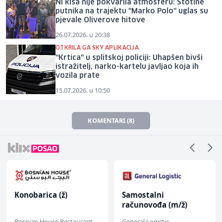
Ni kiša nije pokvarila atmosferu: Stotine
putnika na trajektu "Marko Polo" uglas su
pjevale Oliverove hitove
26.07.2026. u 20:38
OTKRILA GA SKY APLIKACIJA
"Krtica" u splitskoj policiji: Uhapšen bivši
istražitelj, narko-kartelu javljao koja ih
vozila prate
15.07.2026. u 10:50
KOMENTARI (8)
Konobarica (ž)
Samostalni
računovođa (m/ž)
Bosnian House Restaurant
General Logistic