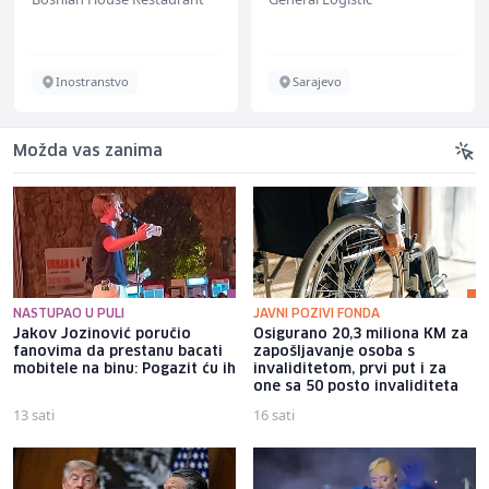
Inostranstvo
Sarajevo
Možda vas zanima
NASTUPAO U PULI
JAVNI POZIVI FONDA
Jakov Jozinović poručio
Osigurano 20,3 miliona KM za
fanovima da prestanu bacati
zapošljavanje osoba s
mobitele na binu: Pogazit ću ih
invaliditetom, prvi put i za
one sa 50 posto invaliditeta
13 sati
16 sati