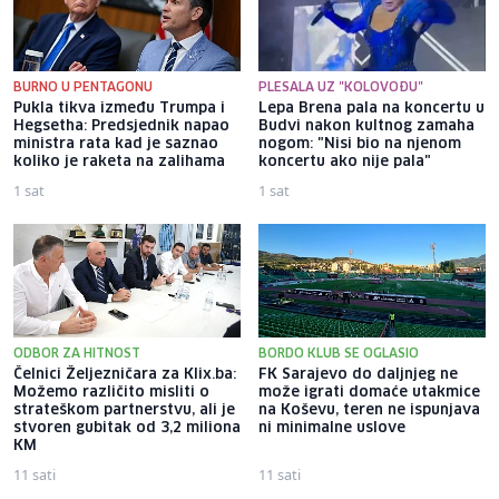
BURNO U PENTAGONU
PLESALA UZ "KOLOVOĐU"
Pukla tikva između Trumpa i
Lepa Brena pala na koncertu u
Hegsetha: Predsjednik napao
Budvi nakon kultnog zamaha
ministra rata kad je saznao
nogom: "Nisi bio na njenom
koliko je raketa na zalihama
koncertu ako nije pala"
1 sat
1 sat
ODBOR ZA HITNOST
BORDO KLUB SE OGLASIO
Čelnici Željezničara za Klix.ba:
FK Sarajevo do daljnjeg ne
Možemo različito misliti o
može igrati domaće utakmice
strateškom partnerstvu, ali je
na Koševu, teren ne ispunjava
stvoren gubitak od 3,2 miliona
ni minimalne uslove
KM
11 sati
11 sati