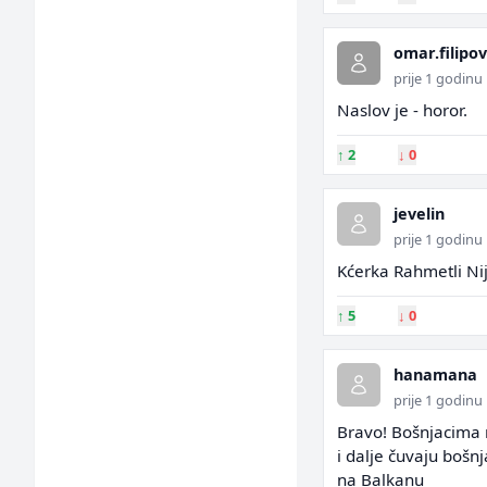
omar.filipov
prije 1 godinu
Naslov je - horor.
↑
2
↓
0
jevelin
prije 1 godinu
Kćerka Rahmetli Ni
↑
5
↓
0
hanamana
prije 1 godinu
Bravo! Bošnjacima n
i dalje čuvaju bošnj
na Balkanu