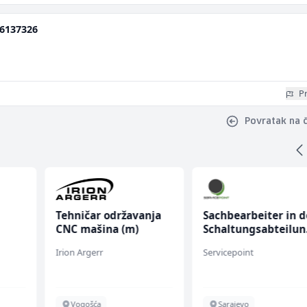
6137326
Pr
Povratak na 
Tehničar održavanja
Sachbearbeiter in d
CNC mašina (m)
Schaltungsabteilun
(m/w)
Irion Argerr
Servicepoint
Vogošća
Sarajevo