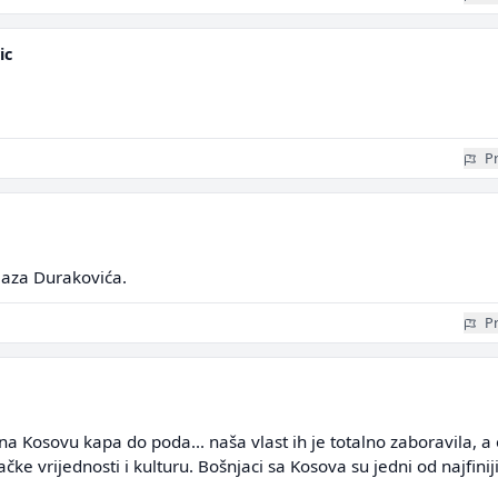
ic
Pr
jaza Durakovića.
Pr
a Kosovu kapa do poda... naša vlast ih je totalno zaboravila, a 
ačke vrijednosti i kulturu. Bošnjaci sa Kosova su jedni od najfinij