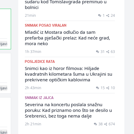
sudaru kod Tomislavgrada preminuo u
bolnici
21min
1
24
SNIMAK POSAO VIRALAN
Mladić iz Mostara odlučio da sam
prefarba pješački prelaz: Kad neće grad,
mora neko
ijavi
1h 37min
31
63
POSLJEDICE RATA
Snimci kao iz horor filmova: Hiljade
kvadratnih kilometara šuma u Ukrajini su
prekrivene optičkim kablovima
2h 43min
15
10
ijavi
SNIMAK IZ JAJCA
Severina na koncertu poslala snažnu
poruku: Kad priznamo ono što se desilo u
Srebrenici, bez toga nema dalje
2h 21min
38
674
ijavi