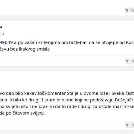
Pr
a
inu
49 a po vašim kriterijima oni bi ttebali da se otcijepe od Ko
ržavu bez ikakvog smisla
Pr
vo dao bilo kakav loš komentar Šta je u ovome loše? Svaka čast
asna ili bilo ko drugi! I sram bilo one koji ne podržavaju Bošnjač
na svijetu isto i ne branim da to rade i drugi za ostale manjinsk
da po čitavom svijetu.
Pr