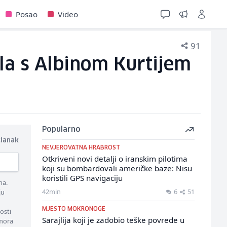
Posao
Video
91
la s Albinom Kurtijem
Popularno
članak
NEVJEROVATNA HRABROST
Otkriveni novi detalji o iranskim pilotima
koji su bombardovali američke baze: Nisu
koristili GPS navigaciju
ma.
42min
6
51
ju
MJESTO MOKRONOGE
osti
Sarajlija koji je zadobio teške povrede u
 mora