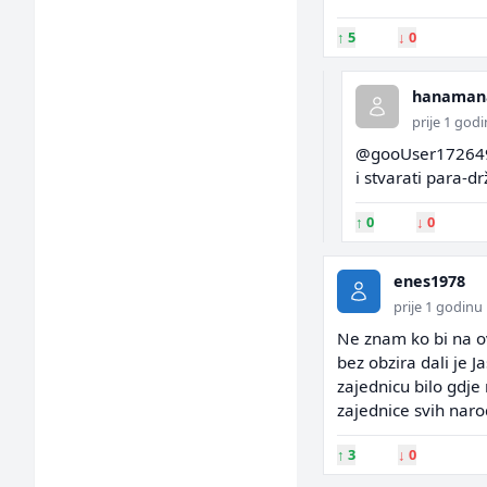
↑
5
↓
0
hanaman
prije 1 god
@gooUser17264996
i stvarati para-d
↑
0
↓
0
enes1978
prije 1 godinu
Ne znam ko bi na o
bez obzira dali je J
zajednicu bilo gdje 
zajednice svih naro
↑
3
↓
0