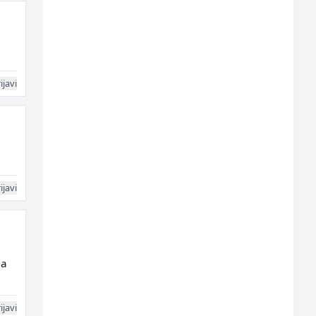
ijavi
ijavi
da
ijavi