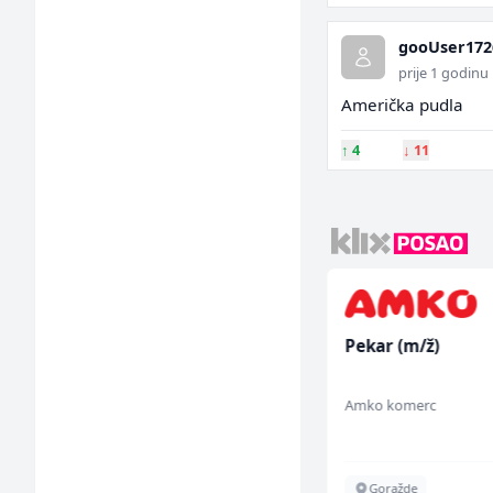
gooUser172
prije 1 godinu
Američka pudla
↑
4
↓
11
nice
Konobarica (ž)
Pekar (m/ž)
aja (m/
Bosnian House Restaurant
Amko komerc
Inostranstvo
Goražde