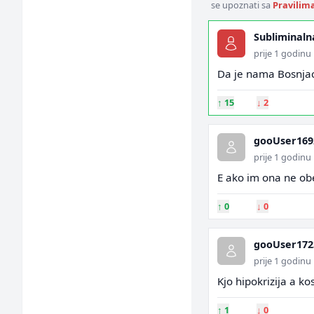
se upoznati sa
Pravilim
Subliminaln
prije 1 godinu
Da je nama Bosnjac
↑
15
↓
2
gooUser169
prije 1 godinu
E ako im ona ne ob
↑
0
↓
0
gooUser172
prije 1 godinu
Kjo hipokrizija a k
↑
1
↓
0