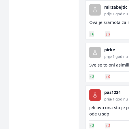
mirzabejtic
prije 1 godinu
Ova je sramota za 
↑
6
↓
2
pirke
prije 1 godinu
Sve se to oni asimilir
↑
2
↓
0
pas1234
prije 1 godinu
jeli ovo ona sto je
ode u sdp
↑
2
↓
2