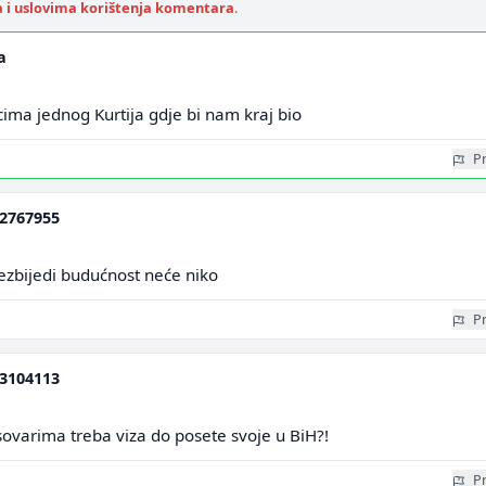
a i uslovima korištenja komentara
.
a
ima jednog Kurtija gdje bi nam kraj bio
Pr
2767955
ezbijedi budućnost neće niko
Pr
3104113
osovarima treba viza do posete svoje u BiH?!
Pr