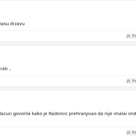
nasu drzavu
Pr
ati ..
Pr
 placuci govorila kako je Radoncic prehranjivao da nije imalai on
Pr