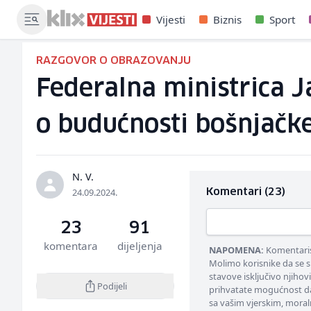
Vijesti
Biznis
Sport
RAZGOVOR O OBRAZOVANJU
Federalna ministrica 
o budućnosti bošnjačk
N. V.
24.09.2024.
Komentari (23)
23
91
komentara
dijeljenja
NAPOMENA:
Komentarisa
Molimo korisnike da se s
stavove isključivo njihov
Podijeli
prihvatate mogućnost da
sa vašim vjerskim, moral