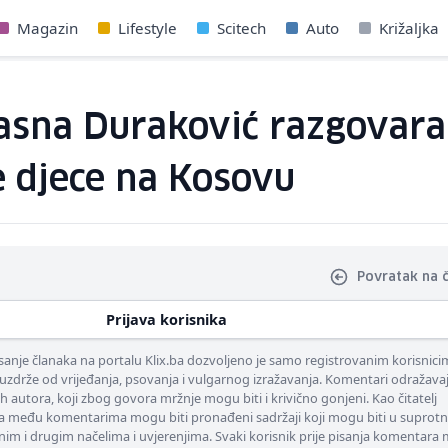
Magazin
Lifestyle
Scitech
Auto
Križaljka
Jasna Duraković razgovara
e djece na Kosovu
Povratak na 
Prijava korisnika
nje članaka na portalu Klix.ba dozvoljeno je samo registrovanim korisnici
uzdrže od vrijeđanja, psovanja i vulgarnog izražavanja. Komentari odražava
ih autora, koji zbog govora mržnje mogu biti i krivično gonjeni. Kao čitatelj
 među komentarima mogu biti pronađeni sadržaji koji mogu biti u suprotn
nim i drugim načelima i uvjerenjima. Svaki korisnik prije pisanja komentara