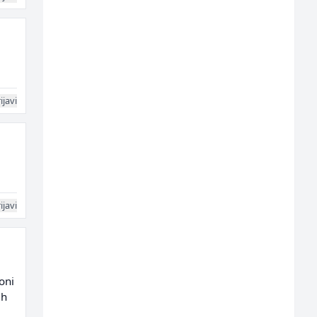
ijavi
ijavi
oni
ih