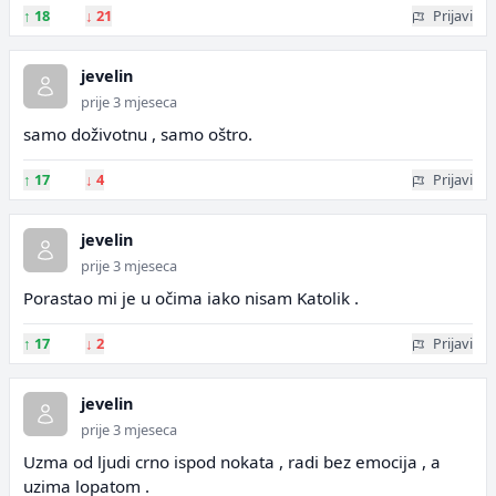
↑
18
↓
21
Prijavi
jevelin
prije 3 mjeseca
samo doživotnu , samo oštro.
↑
17
↓
4
Prijavi
jevelin
prije 3 mjeseca
Porastao mi je u očima iako nisam Katolik .
↑
17
↓
2
Prijavi
jevelin
prije 3 mjeseca
Uzma od ljudi crno ispod nokata , radi bez emocija , a
uzima lopatom .