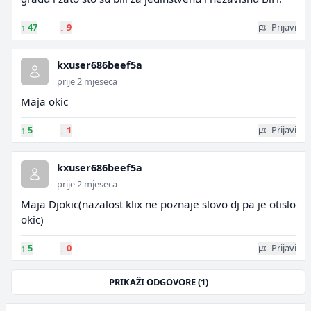
↑
47
↓
9
Prijavi
kxuser686beef5a
prije 2 mjeseca
Maja okic
↑
5
↓
1
Prijavi
kxuser686beef5a
prije 2 mjeseca
Maja Djokic(nazalost klix ne poznaje slovo dj pa je otislo
okic)
↑
5
↓
0
Prijavi
PRIKAŽI ODGOVORE (1)