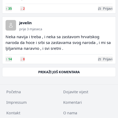
↑
35
↓
2
Prijavi
jevelin
prije 3 mjeseca
Neka navija i treba , i neka sa zastavom hrvatskog
naroda da hoce i srbi sa zastavama svog naroda , i mi sa
ljiljanima naravno , i svi sretni .
↑
14
↓
8
Prijavi
PRIKAŽI JOŠ KOMENTARA
Početna
Dojavite vijest
Impressum
Komentari
Kontakt
O nama