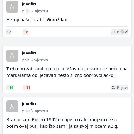
jevelin
prije 3 mjeseca
Heroji naši , hrabri Goraždani .
↑
8
↓
8
Prijavi
jevelin
prije 3 mjeseca
Treba im zabraniti da to obilježavaju , uskoro ce početi na
markalama obiljezavati nesto slicno dobrovoljackoj.
↑
16
↓
11
Prijavi
jevelin
prije 3 mjeseca
Branio sam Bosnu 1992 g i opet ću ali i moj sin će sa
ocem ovaj put , kao što sam i ja sa svojim ocem 92 g.