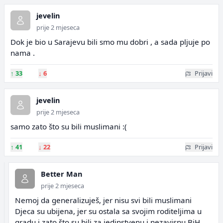
jevelin
prije 2 mjeseca
Dok je bio u Sarajevu bili smo mu dobri , a sada pljuje po
nama .
↑
33
↓
6
Prijavi
jevelin
prije 2 mjeseca
samo zato što su bili muslimani :(
↑
41
↓
22
Prijavi
Better Man
prije 2 mjeseca
Nemoj da generalizuješ, jer nisu svi bili muslimani
Djeca su ubijena, jer su ostala sa svojim roditeljima u
gradu i zato što su bili za jedinstvenu i nezavisnu BiH.