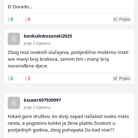
El Dorado...
↑
0
↓
0
Prijavi
bankulinbosanski2025
prije 3 mjeseca
Zbog niza ovakvih slučajeva, posljedično možemo imati
sve manji broj brakova, samim tim i manji broj
novorođene djece.
↑
3
↓
2
Prijavi
kxuser697930997
prije 3 mjeseca
Nikad gore društvo, ko divlji zapad nažalost svako malo
nesta, a pogotovo koliko je žena platilo životom u
posljednjih godina, zbog psihopata Do kad vise??