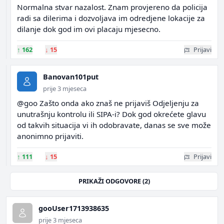
Normalna stvar nazalost. Znam provjereno da policija
radi sa dilerima i dozvoljava im odredjene lokacije za
dilanje dok god im ovi placaju mjesecno.
↑
162
↓
15
Prijavi
Banovan101put
prije 3 mjeseca
@goo Zašto onda ako znaš ne prijaviš Odjeljenju za
unutrašnju kontrolu ili SIPA-i? Dok god okrećete glavu
od takvih situacija vi ih odobravate, danas se sve može
anonimno prijaviti.
↑
111
↓
15
Prijavi
PRIKAŽI ODGOVORE (2)
gooUser1713938635
prije 3 mjeseca