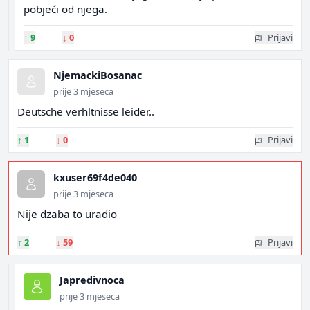
pobjeći od njega.
↑
9
↓
0
Prijavi
NjemackiBosanac
prije 3 mjeseca
Deutsche verhltnisse leider..
↑
1
↓
0
Prijavi
kxuser69f4de040
prije 3 mjeseca
Nije dzaba to uradio
↑
2
↓
59
Prijavi
Japredivnoca
prije 3 mjeseca