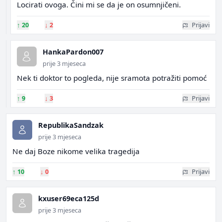
Locirati ovoga. Čini mi se da je on osumnjičeni.
↑
20
↓
2
Prijavi
HankaPardon007
prije 3 mjeseca
Nek ti doktor to pogleda, nije sramota potražiti pomoć
↑
9
↓
3
Prijavi
RepublikaSandzak
prije 3 mjeseca
Ne daj Boze nikome velika tragedija
↑
10
↓
0
Prijavi
kxuser69eca125d
prije 3 mjeseca