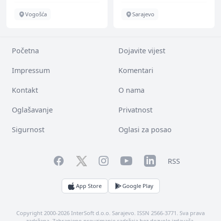
Vogošća
Sarajevo
Početna
Dojavite vijest
Impressum
Komentari
Kontakt
O nama
Oglašavanje
Privatnost
Sigurnost
Oglasi za posao
Facebook
YouTube
LinkedIn
Twitter
Instagram
RSS
App Store
Google Play
Copyright 2000-2026 InterSoft d.o.o. Sarajevo. ISSN 2566-3771. Sva prava
zadržana. Zabranjeno preuzimanje sadržaja bez dozvole izdavača.