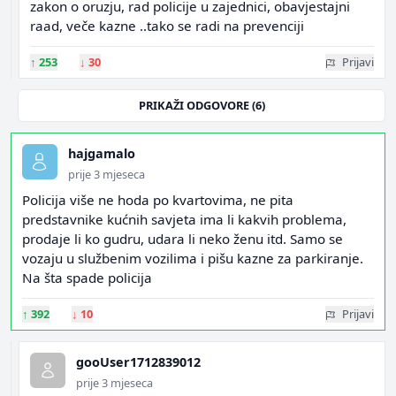
zakon o oruzju, rad policije u zajednici, obavjestajni
raad, veče kazne ..tako se radi na prevenciji
↑
253
↓
30
Prijavi
PRIKAŽI ODGOVORE (6)
hajgamalo
prije 3 mjeseca
Policija više ne hoda po kvartovima, ne pita
predstavnike kućnih savjeta ima li kakvih problema,
prodaje li ko gudru, udara li neko ženu itd. Samo se
vozaju u službenim vozilima i pišu kazne za parkiranje.
Na šta spade policija
↑
392
↓
10
Prijavi
gooUser1712839012
prije 3 mjeseca