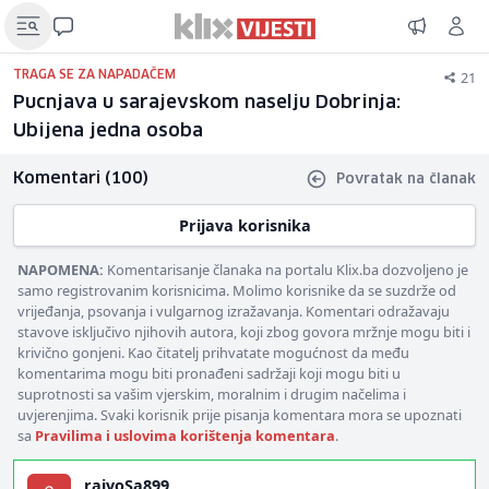
21
TRAGA SE ZA NAPADAČEM
Pucnjava u sarajevskom naselju Dobrinja:
Ubijena jedna osoba
Komentari (100)
Povratak na članak
Prijava korisnika
NAPOMENA:
Komentarisanje članaka na portalu Klix.ba dozvoljeno je
samo registrovanim korisnicima. Molimo korisnike da se suzdrže od
vrijeđanja, psovanja i vulgarnog izražavanja. Komentari odražavaju
stavove isključivo njihovih autora, koji zbog govora mržnje mogu biti i
krivično gonjeni. Kao čitatelj prihvatate mogućnost da među
komentarima mogu biti pronađeni sadržaji koji mogu biti u
suprotnosti sa vašim vjerskim, moralnim i drugim načelima i
uvjerenjima. Svaki korisnik prije pisanja komentara mora se upoznati
sa
Pravilima i uslovima korištenja komentara
.
rajvoSa899