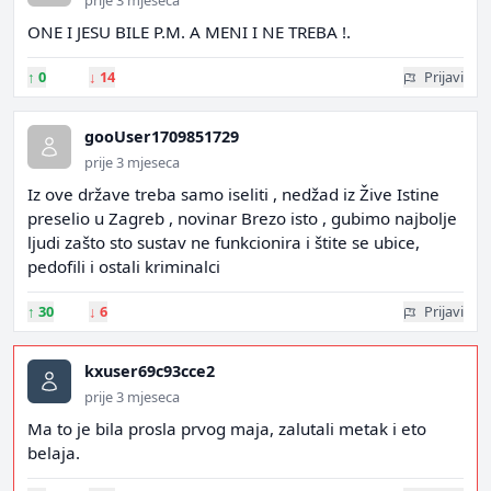
prije 3 mjeseca
ONE I JESU BILE P.M. A MENI I NE TREBA !.
↑
0
↓
14
Prijavi
gooUser1709851729
prije 3 mjeseca
Iz ove države treba samo iseliti , nedžad iz Žive Istine
preselio u Zagreb , novinar Brezo isto , gubimo najbolje
ljudi zašto sto sustav ne funkcionira i štite se ubice,
pedofili i ostali kriminalci
↑
30
↓
6
Prijavi
kxuser69c93cce2
prije 3 mjeseca
Ma to je bila prosla prvog maja, zalutali metak i eto
belaja.