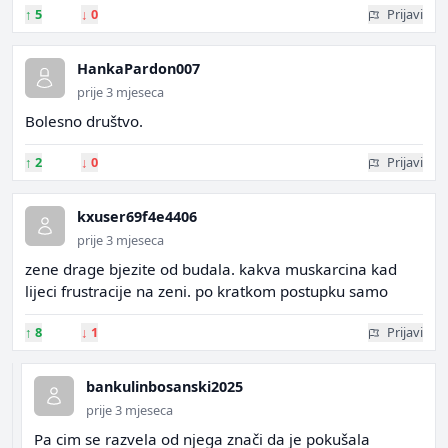
↑
5
↓
0
Prijavi
HankaPardon007
prije 3 mjeseca
Bolesno društvo.
↑
2
↓
0
Prijavi
kxuser69f4e4406
prije 3 mjeseca
zene drage bjezite od budala. kakva muskarcina kad
lijeci frustracije na zeni. po kratkom postupku samo
↑
8
↓
1
Prijavi
bankulinbosanski2025
prije 3 mjeseca
Pa cim se razvela od njega znači da je pokušala