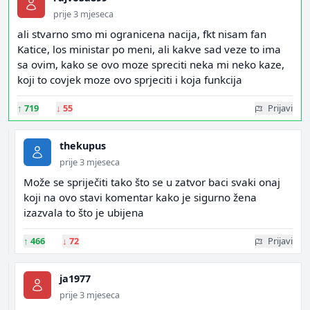
prije 3 mjeseca
ali stvarno smo mi ogranicena nacija, fkt nisam fan
Katice, los ministar po meni, ali kakve sad veze to ima
sa ovim, kako se ovo moze spreciti neka mi neko kaze,
koji to covjek moze ovo sprjeciti i koja funkcija
↑
719
↓
55
Prijavi
thekupus
prije 3 mjeseca
Može se spriječiti tako što se u zatvor baci svaki onaj
koji na ovo stavi komentar kako je sigurno žena
izazvala to što je ubijena
↑
466
↓
72
Prijavi
ja1977
prije 3 mjeseca