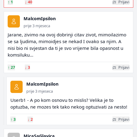
↑
1
↓
40
Prijavi
MalcomIpsilon
prije 3 mjeseca
Jarane, zivimo na ovoj dobrinji citav zivot, mimoilazimo
se sa ljudima, mimoidjes se nekad I ovako sa njim. A
nisi bio ni svjestan da ti je svo vrijeme bila opasnost u
komsiluku...
↑
27
↓
3
Prijavi
MalcomIpsilon
prije 3 mjeseca
Userb1 - A po kom osnovu to mislis? Velika je to
optuzba, ne mozes tek tako nekog optuzivati za nesto!
↑
3
↓
2
Prijavi
MicaSaGlavica