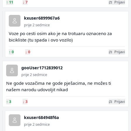
↑
11
↓
7
Prijavi
kxuser6899967a6
prije 2 sedmice
Voze po cesti osim ako je na trotuaru oznaceno za
bicikliste (tu spada i ovo vozilo)
↑
0
↓
0
Prijavi
gooUser1712839012
prije 2 sedmice
Ne gode vozačima ne gode pješacima, ne možes ti
našem narodu udovoljit nikad
↑
3
↓
3
Prijavi
kxuser684948f6a
prije 2 sedmice