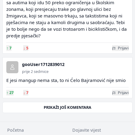
sa autima koji idu 50 preko ograničenja u školskim
zonama, koji presjecaju trake po glavnoj ulici bez
žmigavca, koji se masovno trkaju, sa takstistima koji ni
pješacima ne staju a kamoli drugima u saobraćaju. Tebi
je to bolje nego da se vozi trotoarom i biciklističkom, i da
predje pjesački?
↑
7
↓
5
Prijavi
gooUser1712839012
prije 2 sedmice
E jesi mangup nema sta, to ni Ćelo Bajramović nije smio
↑
27
↓
7
Prijavi
PRIKAŽI JOŠ KOMENTARA
Početna
Dojavite vijest