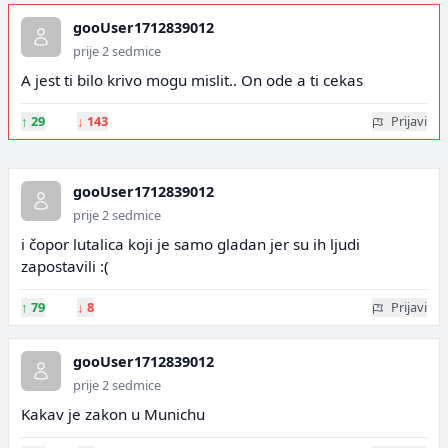
gooUser1712839012
prije 2 sedmice
A jest ti bilo krivo mogu mislit.. On ode a ti cekas
↑
29
↓
143
Prijavi
gooUser1712839012
prije 2 sedmice
i čopor lutalica koji je samo gladan jer su ih ljudi
zapostavili :(
↑
79
↓
8
Prijavi
gooUser1712839012
prije 2 sedmice
Kakav je zakon u Munichu