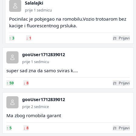
Salalajki
prije 1 sedmicu
Pocinilac je pobjegao na romobilu.Vozio trotoarom bez
kacige i fluorescentnog prsluka.
↑
3
↓
1
Prijavi
gooUser1712839012
prije 1 sedmicu
super sad zna da samo sviras k....
↑
59
↓
8
Prijavi
gooUser1712839012
prije 2 sedmice
Ma zbog romobila garant
↑
5
↓
8
Prijavi