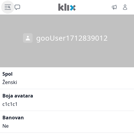
gooUser1712839012
Spol
Ženski
Boja avatara
c1c1c1
Banovan
Ne