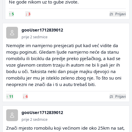
Ne gode nikom uz to gube zivote.
↑
5
↓
3
Prijavi
gooUser1712839012
prije 2 sedmice
Nemojte im namjerno presjecati put kad već vidite da
mogu poginuti. Gledam ljude namjerno neće da stanu
romobilu ili biciklu da predje preko pješačkog, a kad se
voze glavnom cestom trzaju ih autom ne bi li pali jer ih
bodu u oči. Taksista neki dan psuje majku djevojci na
romobilu jer mu je isteklo zeleno zbog nje. To što su oni
neoprezni ne znači da i ti u autu trebaš biti.
↑
11
↓
6
Prijavi
gooUser1712839012
prije 2 sedmice
Znači mjesto romobilu koji većinom ide oko 25km na sat,