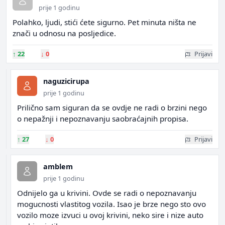
prije 1 godinu
Polahko, ljudi, stići ćete sigurno. Pet minuta ništa ne
znači u odnosu na posljedice.
↑
22
↓
0
Prijavi
naguzicirupa
prije 1 godinu
Prilično sam siguran da se ovdje ne radi o brzini nego
o nepažnji i nepoznavanju saobraćajnih propisa.
↑
27
↓
0
Prijavi
amblem
prije 1 godinu
Odnijelo ga u krivini. Ovde se radi o nepoznavanju
mogucnosti vlastitog vozila. Isao je brze nego sto ovo
vozilo moze izvuci u ovoj krivini, neko sire i nize auto