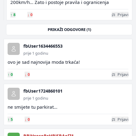
200km/h... Zato i postoje pravila i ogranicenja
↑
8
↓
0
Prijavi
PRIKAŽI ODGOVORE (1)
fbUser1634466553
prije 1 godinu
ovo je sad najnovija moda trkaća!
↑
0
↓
0
Prijavi
fbUser1724860101
prije 1 godinu
ne smijete tu parkirat...
↑
5
↓
0
Prijavi
RBiHsereRsHBiSRAel71