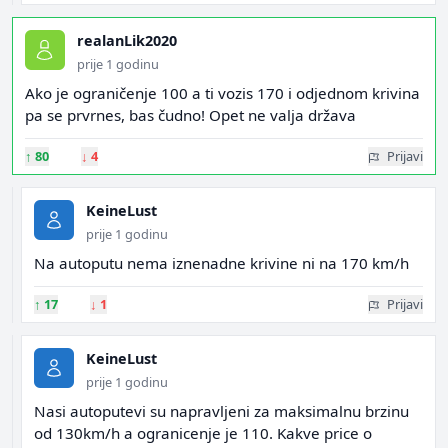
realanLik2020
prije 1 godinu
Ako je ograničenje 100 a ti vozis 170 i odjednom krivina
pa se prvrnes, bas čudno! Opet ne valja država
↑
80
↓
4
Prijavi
KeineLust
prije 1 godinu
Na autoputu nema iznenadne krivine ni na 170 km/h
↑
17
↓
1
Prijavi
KeineLust
prije 1 godinu
Nasi autoputevi su napravljeni za maksimalnu brzinu
od 130km/h a ogranicenje je 110. Kakve price o