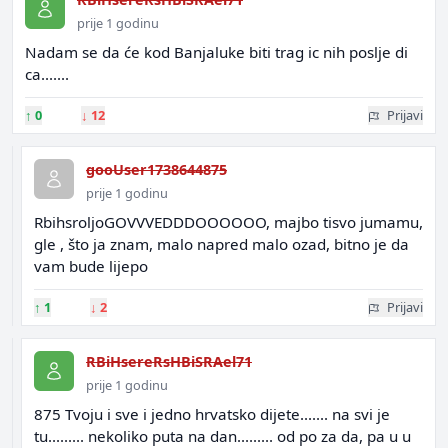
prije 1 godinu
Nadam se da će kod Banjaluke biti trag ic nih poslje di
ca.......
↑
0
↓
12
Prijavi
gooUser1738644875
prije 1 godinu
RbihsroljoGOVVVEDDDOOOOOO, majbo tisvo jumamu,
gle , što ja znam, malo napred malo ozad, bitno je da
vam bude lijepo
↑
1
↓
2
Prijavi
RBiHsereRsHBiSRAel71
prije 1 godinu
875 Tvoju i sve i jedno hrvatsko dijete....... na svi je
tu......... nekoliko puta na dan......... od po za da, pa u u