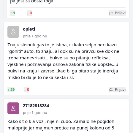
pa jest za dosta toga
↑
1
↓
0
Prijavi
opleti
prije 1 godinu
Znaju stisnuti gas to je istina, ili kako selj o beri kazu
"goniti" auto, to znaju, al dok su na pravcu sve dok ne
treba manevrisati....bukve su po pitanju refleksa,
vjestine i poznavanja osnova zakona fizike uopste...u
bukvi na kraju i zavrse...kad bi ga pitao sta je inercija
mislio bi da je to neka sekta i sl.
↑
29
↓
0
Prijavi
27182818284
prije 1 godinu
Kako s t o k a vozi, nije ni cudo. Zamalo ne pogidoh
maloprije jer majmun pretice na punoj kolonu od 5