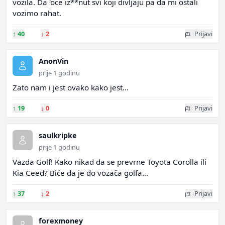
vozila. Da 'oce iz**nut svi koji divljaju pa da mi ostali
vozimo rahat.
↑
40
↓
2
Prijavi
AnonVin
prije 1 godinu
Zato nam i jest ovako kako jest...
↑
19
↓
0
Prijavi
saulkripke
prije 1 godinu
Vazda Golf! Kako nikad da se prevrne Toyota Corolla ili
Kia Ceed? Biće da je do vozača golfa...
↑
37
↓
2
Prijavi
forexmoney