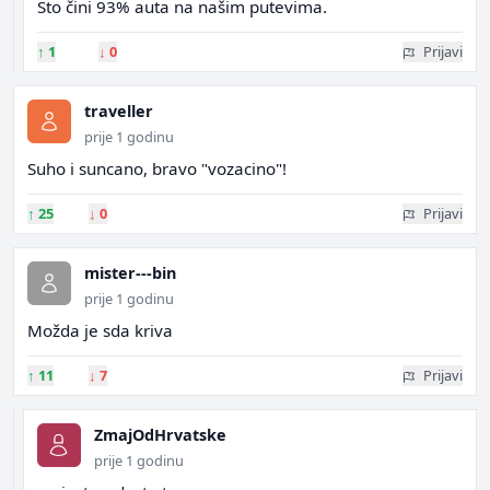
Sto čini 93% auta na našim putevima.
↑
1
↓
0
Prijavi
traveller
prije 1 godinu
Suho i suncano, bravo "vozacino"!
↑
25
↓
0
Prijavi
mister---bin
prije 1 godinu
Možda je sda kriva
↑
11
↓
7
Prijavi
ZmajOdHrvatske
prije 1 godinu