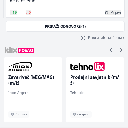
ne bi osjetilo.
↑
19
↓
0
Prijavi
PRIKAŽI ODGOVORE (1)
Povratak na članak
Zavarivač (MIG/MAG)
Prodajni savjetnik (m/
(m/ž)
ž)
Irion Argerr
Tehnolix
Vogošća
Sarajevo