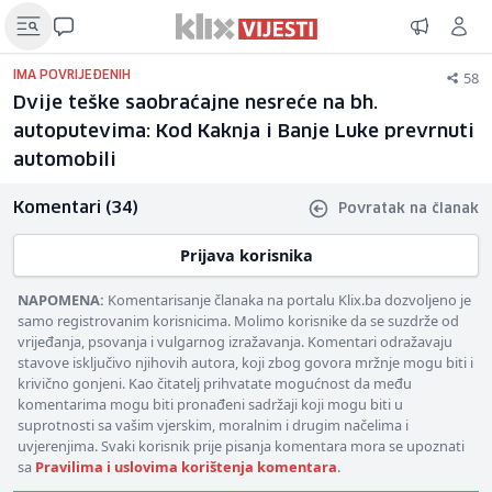
58
IMA POVRIJEĐENIH
Dvije teške saobraćajne nesreće na bh.
autoputevima: Kod Kaknja i Banje Luke prevrnuti
automobili
Komentari (34)
Povratak na članak
Prijava korisnika
NAPOMENA:
Komentarisanje članaka na portalu Klix.ba dozvoljeno je
samo registrovanim korisnicima. Molimo korisnike da se suzdrže od
vrijeđanja, psovanja i vulgarnog izražavanja. Komentari odražavaju
stavove isključivo njihovih autora, koji zbog govora mržnje mogu biti i
krivično gonjeni. Kao čitatelj prihvatate mogućnost da među
komentarima mogu biti pronađeni sadržaji koji mogu biti u
suprotnosti sa vašim vjerskim, moralnim i drugim načelima i
uvjerenjima. Svaki korisnik prije pisanja komentara mora se upoznati
sa
Pravilima i uslovima korištenja komentara
.