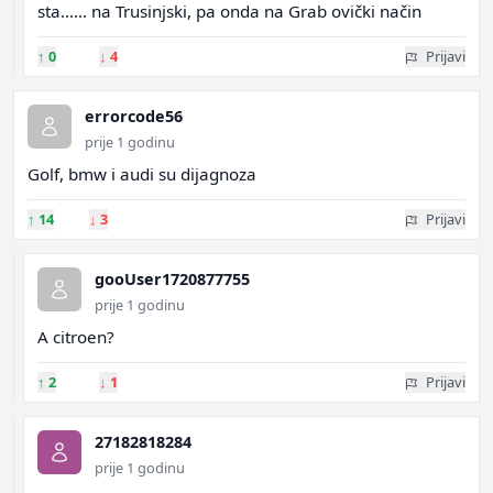
sta...... na Trusinjski, pa onda na Grab ovički način
↑
0
↓
4
Prijavi
errorcode56
prije 1 godinu
Golf, bmw i audi su dijagnoza
↑
14
↓
3
Prijavi
gooUser1720877755
prije 1 godinu
A citroen?
↑
2
↓
1
Prijavi
27182818284
prije 1 godinu