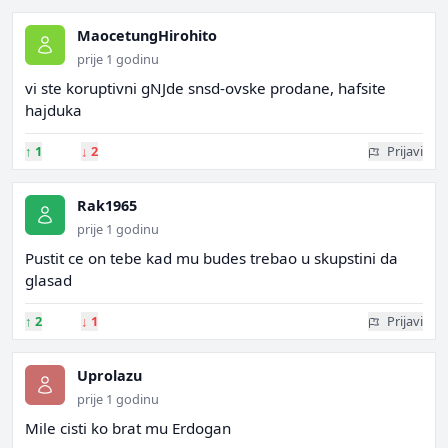
MaocetungHirohito
prije 1 godinu
vi ste koruptivni gNJde snsd-ovske prodane, hafsite
hajduka
↑
1
↓
2
Prijavi
Rak1965
prije 1 godinu
Pustit ce on tebe kad mu budes trebao u skupstini da
glasad
↑
2
↓
1
Prijavi
Uprolazu
prije 1 godinu
Mile cisti ko brat mu Erdogan