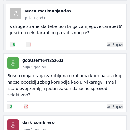
MoraImatimanjeod2o
prije 1 godinu
s druge strane sta tebe boli briga za njegove carape?!?
jesi to ti neki tarantino pa volis nogice?
↑
3
↓
1
Prijavi
gooUser1641852603
prije 1 godinu
Bosno moja draga zarobljena u raljama kriminalaca koji
hapse opoziciju zbog korupcije kao u Nikaragvi. Ima li
išta u ovoj zemlji, i jedan zakon da se ne sprovodi
selektivno?
↑
2
↓
0
Prijavi
dark_sombrero
prije 1 godinu