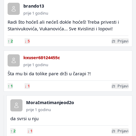
brando13
prije 1 godinu
Radi što hoćeš ali nećeš dokle hoćeš! Treba privesti i
Stanivukovića, Vukanovića... Sve Kvislinzi i lopovi!
↑
2
↓
5
Prijavi
kxuser68124455c
prije 1 godinu
Šta mu bi da tolike pare drži u čarapi ?!
↑
1
↓
1
Prijavi
MoraImatimanjeod2o
prije 1 godinu
da svrsi u nju
↑
2
↓
1
Prijavi