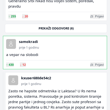
Generalno Srbi nikad nisu voljeli sistem, poredak,
pravdu
↑
255
↓
20
Prijavi
PRIKAŽI ODGOVORE (6)
samokradi
prije 1 godinu
a vepar na slobodi
↑
430
↓
12
Prijavi
kxuser680de54c2
prije 1 godinu
Zasto ne hapsite odmetnika iz Laktasa? U Rs nema
poretka, sistema. Pravosudje je pod kintrolom tiranije
jedne partije i jednog covjeka. Zasto sute profesori sa
pravnog fakulteta u BL? Rs anarhija je poput anarhije u