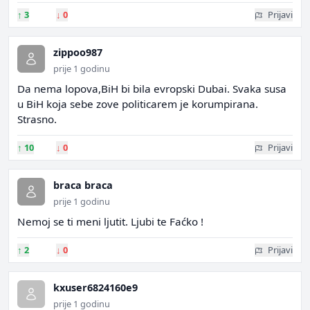
↑
3
↓
0
Prijavi
zippoo987
prije 1 godinu
Da nema lopova,BiH bi bila evropski Dubai. Svaka susa
u BiH koja sebe zove politicarem je korumpirana.
Strasno.
↑
10
↓
0
Prijavi
braca braca
prije 1 godinu
Nemoj se ti meni ljutit. Ljubi te Faćko !
↑
2
↓
0
Prijavi
kxuser6824160e9
prije 1 godinu