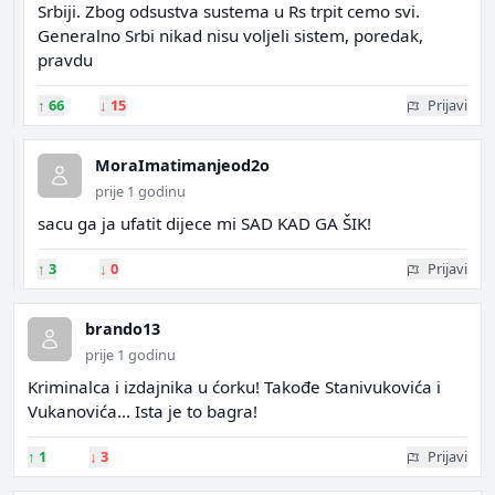
Srbiji. Zbog odsustva sustema u Rs trpit cemo svi.
Generalno Srbi nikad nisu voljeli sistem, poredak,
pravdu
↑
66
↓
15
Prijavi
MoraImatimanjeod2o
prije 1 godinu
sacu ga ja ufatit dijece mi SAD KAD GA ŠIK!
↑
3
↓
0
Prijavi
brando13
prije 1 godinu
Kriminalca i izdajnika u ćorku! Takođe Stanivukovića i
Vukanovića... Ista je to bagra!
↑
1
↓
3
Prijavi