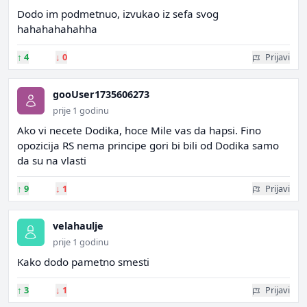
Dodo im podmetnuo, izvukao iz sefa svog
hahahahahahha
↑
4
↓
0
Prijavi
gooUser1735606273
prije 1 godinu
Ako vi necete Dodika, hoce Mile vas da hapsi. Fino
opozicija RS nema principe gori bi bili od Dodika samo
da su na vlasti
↑
9
↓
1
Prijavi
velahaulje
prije 1 godinu
Kako dodo pametno smesti
↑
3
↓
1
Prijavi