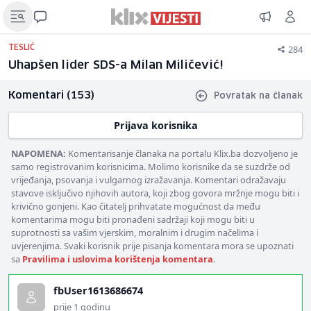
284
TESLIĆ
Uhapšen lider SDS-a Milan Miličević!
Komentari (153)
Povratak na članak
Prijava korisnika
NAPOMENA:
Komentarisanje članaka na portalu Klix.ba dozvoljeno je
samo registrovanim korisnicima. Molimo korisnike da se suzdrže od
vrijeđanja, psovanja i vulgarnog izražavanja. Komentari odražavaju
stavove isključivo njihovih autora, koji zbog govora mržnje mogu biti i
krivično gonjeni. Kao čitatelj prihvatate mogućnost da među
komentarima mogu biti pronađeni sadržaji koji mogu biti u
suprotnosti sa vašim vjerskim, moralnim i drugim načelima i
uvjerenjima. Svaki korisnik prije pisanja komentara mora se upoznati
sa
Pravilima i uslovima korištenja komentara
.
fbUser1613686674
prije 1 godinu