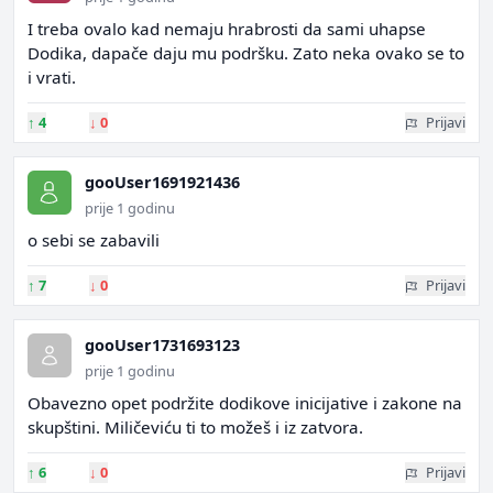
I treba ovalo kad nemaju hrabrosti da sami uhapse
Dodika, dapače daju mu podršku. Zato neka ovako se to
i vrati.
↑
4
↓
0
Prijavi
gooUser1691921436
prije 1 godinu
o sebi se zabavili
↑
7
↓
0
Prijavi
gooUser1731693123
prije 1 godinu
Obavezno opet podržite dodikove inicijative i zakone na
skupštini. Miličeviću ti to možeš i iz zatvora.
↑
6
↓
0
Prijavi