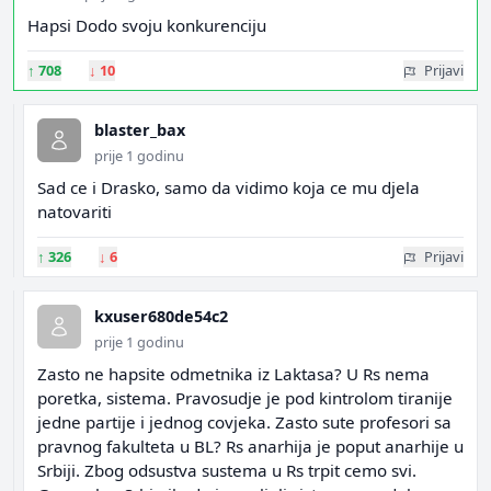
Hapsi Dodo svoju konkurenciju
↑
708
↓
10
Prijavi
blaster_bax
prije 1 godinu
Sad ce i Drasko, samo da vidimo koja ce mu djela
natovariti
↑
326
↓
6
Prijavi
kxuser680de54c2
prije 1 godinu
Zasto ne hapsite odmetnika iz Laktasa? U Rs nema
poretka, sistema. Pravosudje je pod kintrolom tiranije
jedne partije i jednog covjeka. Zasto sute profesori sa
pravnog fakulteta u BL? Rs anarhija je poput anarhije u
Srbiji. Zbog odsustva sustema u Rs trpit cemo svi.