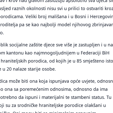
ubav i krov nad glavom zaslužuju apsolutno sva djeca š
sljed raznih okolnosti nisu svi u prilici to ostvariti kro
porodicama. Veliki broj mališana i u Bosni i Hercegovi
 roditelja pa se kao najbolji model njihovog zbrinjava
o.
blik socijalne zaštite djece sve više je zastupljen i u n
kom kantonu kao najmnogoljudnijem u Federaciji BiH
 hraniteljskih porodica, od kojih je u 85 smješteno ist
e u 20 nalaze starije osobe.
dica može biti ona koja ispunjava opće uvjete, odnos
 kao ona sa poremećenim odnosima, odnosno da ima
 potrebno da ispuni i materijalni te stambeni status. Tu
oji su za srodničke hraniteljske porodice olakšani u