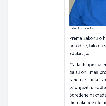
Foto: A. K./Klix.ba
Prema Zakonu o hra
porodice, bilo da 
edukaciju.
"Tada ih upoznaje
da su oni imali pr
zanemarivanja i zl
se prijaviti u nadl
određene naknade 
dio naknade ide hr