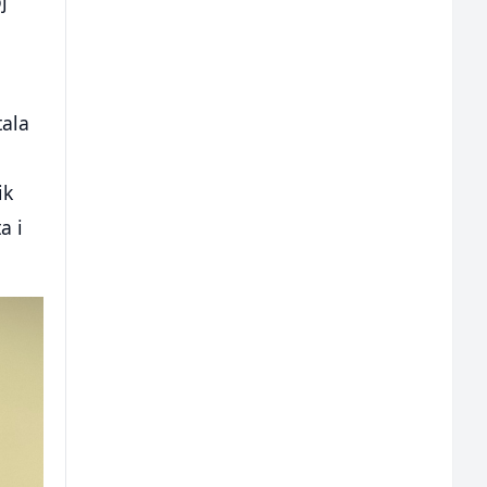
j
tala
ik
a i