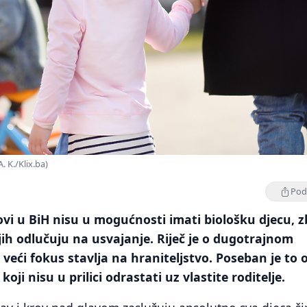
. K./Klix.ba)
Podi
ovi u BiH nisu u mogućnosti imati biološku djecu, 
jih odlučuju na usvajanje. Riječ je o dugotrajnom
 veći fokus stavlja na hraniteljstvo. Poseban je to o
koji nisu u prilici odrastati uz vlastite roditelje.