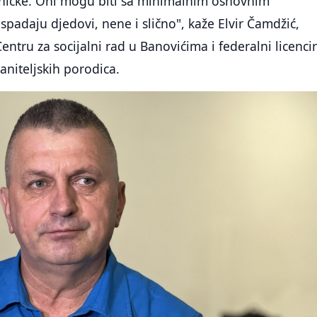
ičke. Oni mogu biti sa minimalnim osnovnim
spadaju djedovi, nene i slično", kaže Elvir Čamdžić,
Centru za socijalni rad u Banovićima i federalni licenci
aniteljskih porodica.