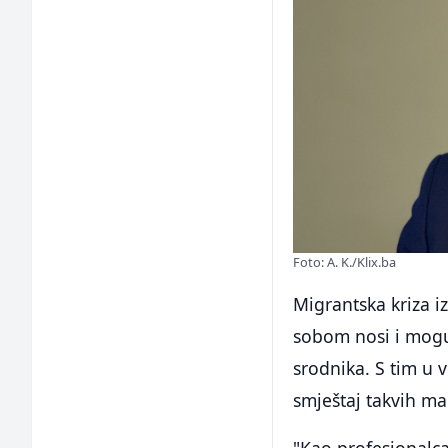
Foto: A. K./Klix.ba
Migrantska kriza iz
sobom nosi i moguć
srodnika. S tim u 
smještaj takvih ma
"Kao profesionalca