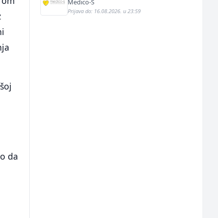
irom
Medico-S
Prijava do: 16.08.2026. u 23:59
z
ni
nja
ašoj
o
no da