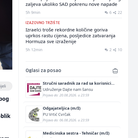
zaljeva ukoliko SAD pokrenu nove napade
5h 9min
6
22
IZAZOVNO TRŽIŠTE
Izraelci troše rekordne količine goriva
uprkos rastu cijena, posljedice zatvaranja
Hormuza sve izraženije
5h 12min
2
10
Oglasi za posao
Stručni saradnik za rad sa korisnicima
jeli
(m/ž)
Udruženje Dajte nam šansu
Prijava do: 20.08.2026. u 23:59
zbog
Odgajateljica (m/ž)
PU Vrtić Cvrčak
blik
Prijava do: 06.08.2026. u 23:59
Medicinska sestra - Tehničar (m/ž)