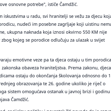
ove osnovne potrebe", ističe Čamdžić.
iskustvima u radu, svi hranitelji se vežu za djecu koj
orodicu, nudeći im posebne zagrljaje koji uistinu nem
me, ukupna naknada koja iznosi okvirno 550 KM nije
zbog kojeg se porodice odlučuju za ulazak u svijet
araju emotivne veze pa ta djeca ostaju u tim porodic
i zakonska obaveza hraniteljstva. Prema zakonu, djeca
odicama ostaju do okončanja školovanja odnosno do 1
rednjeg obrazovanja te 26. godine ukoliko je riječ o
oga sistem omogućava ostanak u javnoj brizi i godinu
njava Čamdžić.