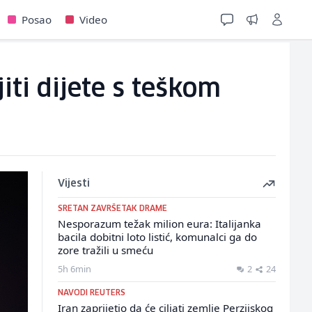
Posao
Video
iti dijete s teškom
Vijesti
SRETAN ZAVRŠETAK DRAME
Nesporazum težak milion eura: Italijanka
bacila dobitni loto listić, komunalci ga do
zore tražili u smeću
5h 6min
2
24
NAVODI REUTERS
Iran zaprijetio da će ciljati zemlje Perzijskog