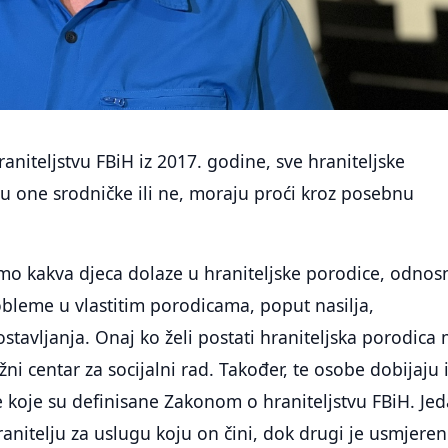
niteljstvu FBiH iz 2017. godine, sve hraniteljske
su one srodničke ili ne, moraju proći kroz posebnu
mo kakva djeca dolaze u hraniteljske porodice, odnos
obleme u vlastitim porodicama, poput nasilja,
ostavljanja. Onaj ko želi postati hraniteljska porodica
ežni centar za socijalni rad. Također, te osobe dobijaju 
koje su definisane Zakonom o hraniteljstvu FBiH. Je
anitelju za uslugu koju on čini, dok drugi je usmjere