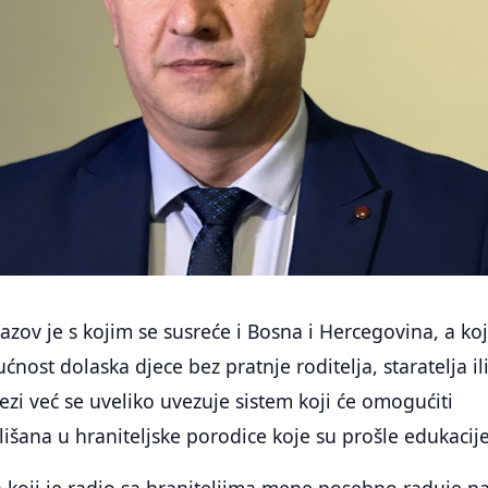
azov je s kojim se susreće i Bosna i Hercegovina, a koj
nost dolaska djece bez pratnje roditelja, staratelja il
vezi već se uveliko uvezuje sistem koji će omogućiti
lišana u hraniteljske porodice koje su prošle edukacije
 koji je radio sa hraniteljima mene posebno raduje n