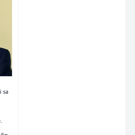
i sa
i
.
ačin