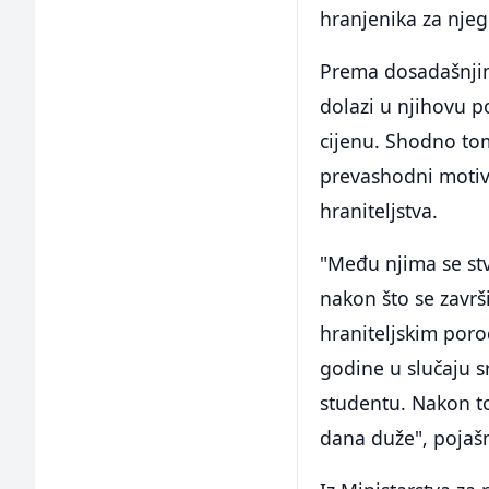
hranjenika za njeg
Prema dosadašnjim 
dolazi u njihovu p
cijenu. Shodno to
prevashodni motiv 
hraniteljstva.
"Među njima se stv
nakon što se završ
hraniteljskim por
godine u slučaju s
studentu. Nakon t
dana duže", pojaš