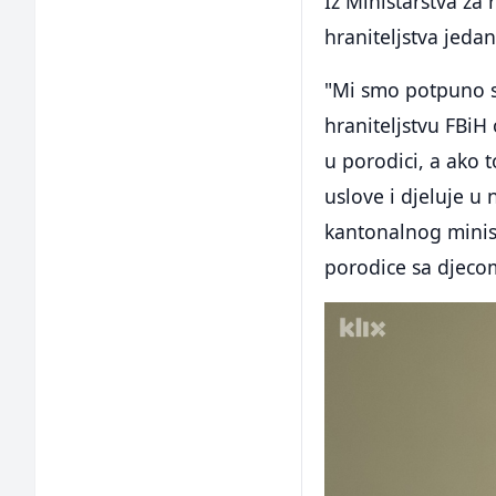
Iz Ministarstva za 
hraniteljstva jeda
"Mi smo potpuno s
hraniteljstvu FBiH
u porodici, a ako t
uslove i djeluje u
kantonalnog ministr
porodice sa djeco