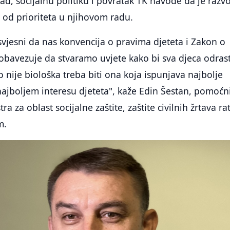
rad, socijalnu politiku i povratak TK navode da je razvo
n od prioriteta u njihovom radu.
vjesni da nas konvencija o pravima djeteta i Zakon o
 obavezuje da stvaramo uvjete kako bi sva djeca odras
o nije biološka treba biti ona koja ispunjava najbolje
 najboljem interesu djeteta", kaže Edin Šestan, pomoćn
a za oblast socijalne zaštite, zaštite civilnih žrtava rat
m.