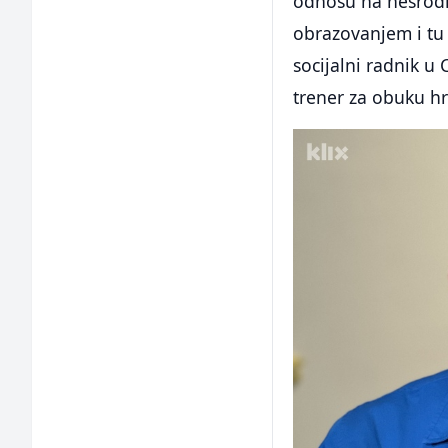
odnosu na nesrodn
obrazovanjem i tu 
socijalni radnik u 
trener za obuku hr