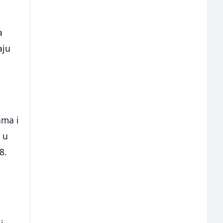
a
aju
ama i
 u
8.