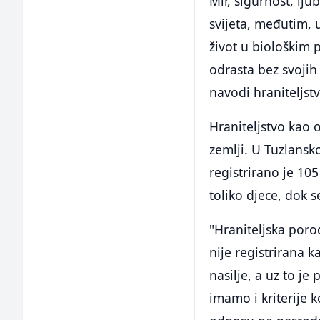
Mir, sigurnost, lj
svijeta, međutim, u
život u biološkim 
odrasta bez svojih
navodi hraniteljstv
Hraniteljstvo kao o
zemlji. U Tuzlans
registrirano je 105
toliko djece, dok s
"Hraniteljska poro
nije registrirana
nasilje, a uz to je
imamo i kriterije k