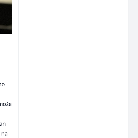
no
 može
i
dan
n na